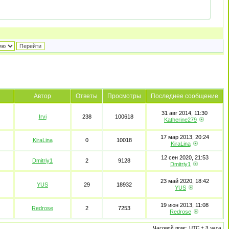
Автор
Ответы
Просмотры
Последнее сообщение
31 авг 2014, 11:30
Irvi
238
100618
Katherine279
17 мар 2013, 20:24
KiraLina
0
10018
KiraLina
12 сен 2020, 21:53
Dmitriy1
2
9128
Dmitriy1
23 май 2020, 18:42
YUS
29
18932
YUS
19 июн 2013, 11:08
Redrose
2
7253
Redrose
Часовой пояс: UTC + 3 часа