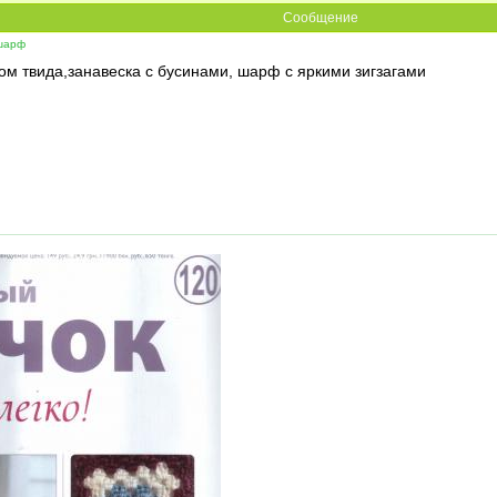
Сообщение
 шарф
м твида,занавеска с бусинами, шарф с яркими зигзагами