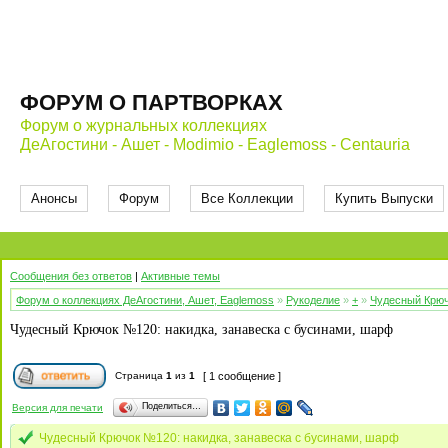
ФОРУМ О ПАРТВОРКАХ
Форум о журнальных коллекциях
ДеАгостини - Ашет - Modimio - Eaglemoss - Centauria
Анонсы
Форум
Все Коллекции
Купить Выпуски
Сообщения без ответов
|
Активные темы
Форум о коллекциях ДеАгостини, Ашет, Eaglemoss
»
Рукоделие
»
+
»
Чудесный Крю
Чудесный Крючок №120: накидка, занавеска с бусинами, шарф
Страница
1
из
1
[ 1 сообщение ]
Поделиться…
Версия для печати
Чудесный Крючок №120: накидка, занавеска с бусинами, шарф