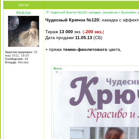
Автор
KiraLina
Чудесный Крючок №120: накидка, занавеска с бусинами,
Чудесный Крючок №120:
накидка с эффекто
Тираж
13 000
экз.
(
-200 экз.
)
Дата продажи
11.05.13
(СБ)
+ пряжа
темно-фиолетового
цвета,
Зарегистрирован:
20
мар 2011, 18:05
Сообщения:
48
Откуда:
Москва
Фото: