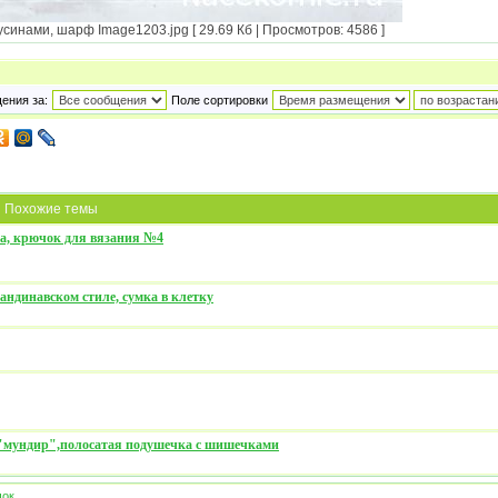
синами, шарф Image1203.jpg [ 29.69 Кб | Просмотров: 4586 ]
ения за:
Поле сортировки
Похожие темы
жа, крючок для вязания №4
ндинавском стиле, сумка в клетку
"мундир",полосатая подушечка с шишечками
чок