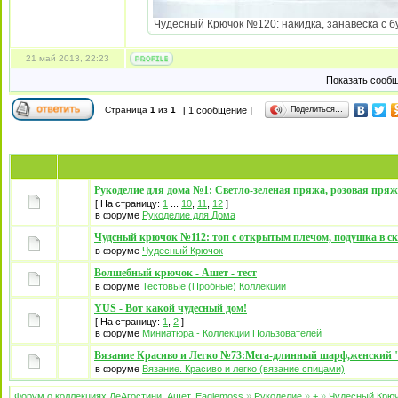
Чудесный Крючок №120: накидка, занавеска с бу
21 май 2013, 22:23
Показать сообщ
Поделиться…
Страница
1
из
1
[ 1 сообщение ]
Рукоделие для дома №1: Светло-зеленая пряжа, розовая пря
[ На страницу:
1
...
10
,
11
,
12
]
в форуме
Рукоделие для Дома
Чудсный крючок №112: топ с открытым плечом, подушка в ска
в форуме
Чудесный Крючок
Волшебный крючок - Ашет - тест
в форуме
Тестовые (Пробные) Коллекции
YUS - Вот какой чудесный дом!
[ На страницу:
1
,
2
]
в форуме
Миниатюра - Коллекции Пользователей
Вязание Красиво и Легко №73:Мега-длинный шарф,женский 
в форуме
Вязание. Красиво и легко (вязание спицами)
Форум о коллекциях ДеАгостини, Ашет, Eaglemoss
»
Рукоделие
»
+
»
Чудесный Крю