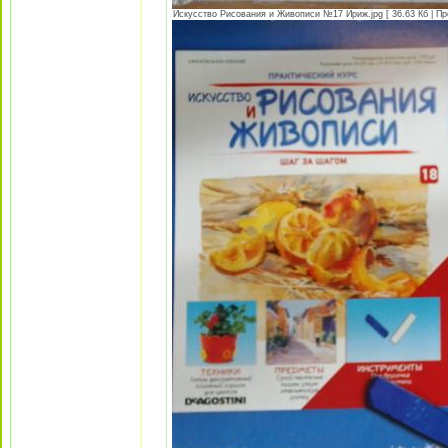
Искусство Рисования и Живописи №17 Ириж.jpg [ 36.63 Кб | Пр