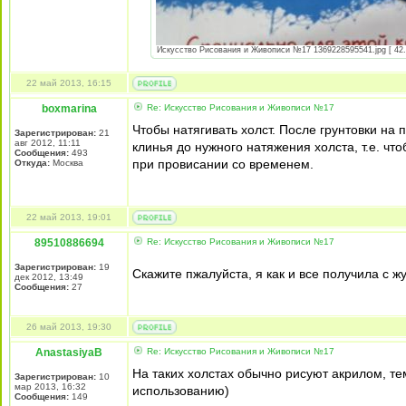
Искусство Рисования и Живописи №17 1369228595541.jpg [ 42.7
22 май 2013, 16:15
boxmarina
Re: Искусство Рисования и Живописи №17
Чтобы натягивать холст. После грунтовки на 
Зарегистрирован:
21
авг 2012, 11:11
клинья до нужного натяжения холста, т.е. чт
Сообщения:
493
при провисании со временем.
Откуда:
Москва
22 май 2013, 19:01
89510886694
Re: Искусство Рисования и Живописи №17
Зарегистрирован:
19
Скажите пжалуйста, я как и все получила с ж
дек 2012, 13:49
Сообщения:
27
26 май 2013, 19:30
AnastasiyaB
Re: Искусство Рисования и Живописи №17
На таких холстах обычно рисуют акрилом, те
Зарегистрирован:
10
мар 2013, 16:32
использованию)
Сообщения:
149