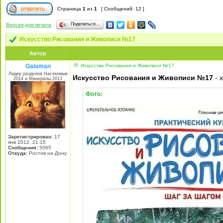
Страница
1
из
1
[ Сообщений: 12 ]
Поделиться…
Версия для печати
Искусство Рисования и Живописи №17
Автор
Galaman
Искусство Рисования и Живописи №17
Лидер разделов Насекомые
Искусство Рисования и Живописи №17
- 
2014 и Минералы 2013
Фото:
Зарегистрирован:
17
янв 2012, 21:15
Сообщения:
5065
Откуда:
Ростов на Дону