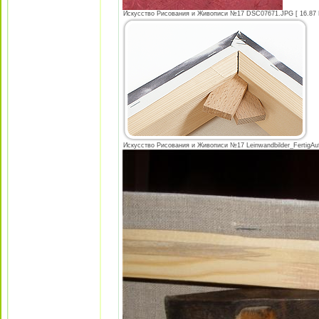
Искусство Рисования и Живописи №17 DSC07671.JPG [ 16.87 К
Искусство Рисования и Живописи №17 Leinwandbilder_FertigAuf