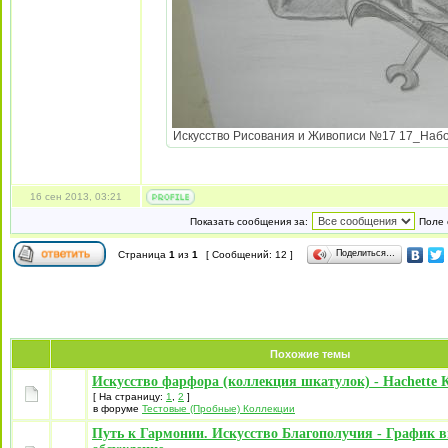
Искусство Рисования и Живописи №17 17_Набор
16 сен 2013, 03:21
Показать сообщения за:
Поле 
Поделиться…
Страница
1
из
1
[ Сообщений: 12 ]
Похожие темы
Искусство фарфора (коллекция шкатулок) - Hachette К
[ На страницу:
1
,
2
]
в форуме
Тестовые (Пробные) Коллекции
Путь к Гармонии. Искусство Благополучия - График в