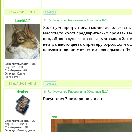
27 май 2013, 13:50
Len4ik17
Re: Искусство Рисования и Живописи №17
Холст уже прогрунтован,можно использовать 
маслом,то холст предварительно промазыва
продаётся в художественных магазинах.Зате
нейтрального цвета,к примеру охрой.Если ош
ненужные линии.Уже потом накладывают более
Зарегистрирован:
04
апр 2013, 20:06
Сообщения:
66
Откуда:
Санкт-
Петербург
28 май 2013, 08:42
deniss
Re: Искусство Рисования и Живописи №17
Рисунок из 7 номера на холсте.
Фото:
Зарегистрирован:
30
апр 2013, 16:04
Сообщения:
101
Откуда:
Домодедово