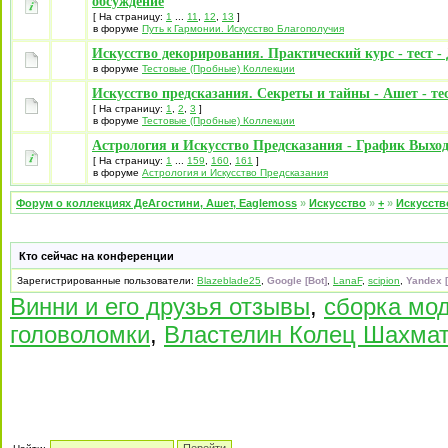
обсуждение
[ На страницу:
1
...
11
,
12
,
13
]
в форуме
Путь к Гармонии. Искусство Благополучия
Искусство декорирования. Практический курс - тест -
в форуме
Тестовые (Пробные) Коллекции
Искусство предсказания. Секреты и тайны - Ашет - те
[ На страницу:
1
,
2
,
3
]
в форуме
Тестовые (Пробные) Коллекции
Астрология и Искусство Предсказания - График Выход
[ На страницу:
1
...
159
,
160
,
161
]
в форуме
Астрология и Искусство Предсказания
Форум о коллекциях ДеАгостини, Ашет, Eaglemoss
»
Искусство
»
+
»
Искусств
Кто сейчас на конференции
Зарегистрированные пользователи:
Blazeblade25
,
Google [Bot]
,
LanaF
,
scipion
,
Yandex [
Винни и его друзья отзывы
,
сборка мод
головоломки
,
Властелин Колец Шахмат