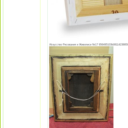
Искусство Рисования и Живописи №17 956495103b081142388593c