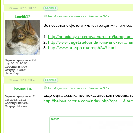
29 май 2013, 18:34
Len4ik17
Re: Искусство Рисования и Живописи №17
Вот ссылки с фото и иллюстрациями, там бо
1.
http://anastasiya-usarova.narod.ru/kurs/pa
2.
http://www.yaget.ru/foundations-and-soi ... an
3.
http://www.art-spb.ru/artspb243.html
Зарегистрирован:
04
апр 2013, 20:06
Сообщения:
66
Откуда:
Санкт-
Петербург
29 май 2013, 20:45
boxmarina
Re: Искусство Рисования и Живописи №17
Ещё одна ссылка где показано, как подбиват
Зарегистрирован:
21
авг 2012, 11:11
http://belovavictoria.com/index.php?opt ... &It
Сообщения:
493
Откуда:
Москва
Фото: