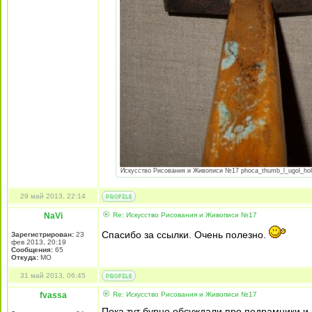
Искусство Рисования и Живописи №17 phoca_thumb_l_ugol_holsta
29 май 2013, 22:14
NaVi
Re: Искусство Рисования и Живописи №17
Спасибо за ссылки. Очень полезно.
Зарегистрирован:
23
фев 2013, 20:19
Сообщения:
65
Откуда:
МО
31 май 2013, 06:45
fvassa
Re: Искусство Рисования и Живописи №17
Пока тут бурно обсуждали про подрамники и