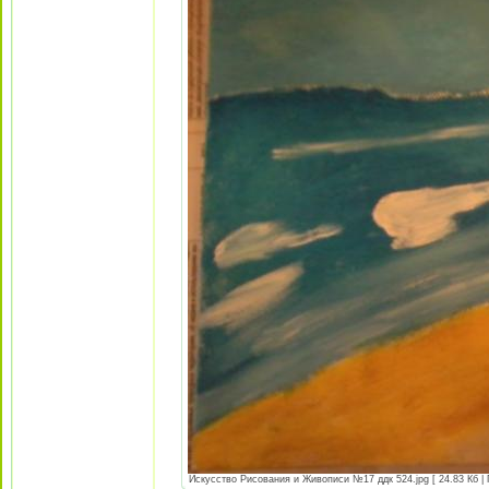
Искусство Рисования и Живописи №17 ддк 524.jpg [ 24.83 Кб | 