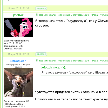
11 дек 2017, 21:34
jefolzok
Re: Минералы Подземные Богатства №16 - "Роза Пустын
Я теперь захотел и "саудовскую", как у
Giov
суровое.
Зарегистрирован:
02
янв 2012, 22:05
Сообщения:
789
Откуда:
Москва
11 дек 2017, 22:11
Snowqueen
Re: Минералы Подземные Богатства №16 - "Роза Пустын
Лидер раздела Энергия
камней
jefolzok писал(а):
Я теперь захотел и "саудовскую", как у
Giovann
Чувствуется придётся ехать к открытию в пер
Потому что мне теперь после таких красот
Зарегистрирован:
07
июн 2011, 15:01
Сообщения:
3293