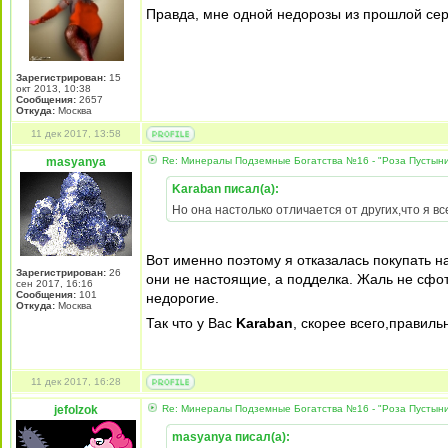
Правда, мне одной недорозы из прошлой се
Зарегистрирован:
15
окт 2013, 10:38
Сообщения:
2657
Откуда:
Москва
11 дек 2017, 13:58
masyanya
Re: Минералы Подземные Богатства №16 - "Роза Пустын
Karaban писал(а):
Но она настолько отличается от других,что я вс
Вот именно поэтому я отказалась покупать на
Зарегистрирован:
26
они не настоящие, а подделка. Жаль не сфо
сен 2017, 16:16
Сообщения:
101
недорогие.
Откуда:
Москва
Так что у Вас
Karaban
, скорее всего,правиль
11 дек 2017, 16:28
jefolzok
Re: Минералы Подземные Богатства №16 - "Роза Пустын
masyanya писал(а):