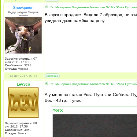
Snowqueen
Re: Минералы Подземные Богатства №16 - "Роза Пустын
Лидер раздела Энергия
Выпуск в продаже. Видела 7 образцов, не вз
камней
увидела даже намёка на розу.
Зарегистрирован:
07
июн 2011, 15:01
Сообщения:
3293
Откуда:
Москва
12 дек 2017, 07:42
LevSco
Re: Минералы Подземные Богатства №16 - "Роза Пустын
А у меня вот такая Роза-Пустыни-Собачка-П
Вес - 43 гр., Тунис
Фото:
Зарегистрирован:
08
окт 2013, 17:56
Сообщения:
3950
Откуда:
Томск