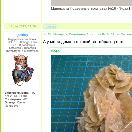
Минералы Подземные Богатства №16 - "Роза Пус
10 дек 2017, 23:50
gordey
Re: Минералы Подземные Богатства №16 - "Роза Пустын
Лидер разделов Волга,
А у меня дома вот такой вот образец есть
ЗИС-110, Победа, Танк
Т-72, ЗВ Коллекция
Комиксов и Шедевры
Фото:
Литературы в Миниатюре
Зарегистрирован:
02
авг 2013, 01:00
Сообщения:
4235
Откуда:
Санкт-
Петербург