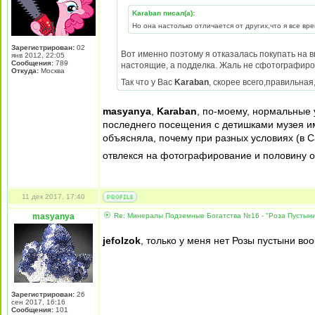
Karaban писал(а):
Но она настолько отличается от других,что я все вр
Зарегистрирован:
02
Вот именно поэтому я отказалась покупать на в
янв 2012, 22:05
Сообщения:
789
настоящие, а подделка. Жаль не сфотографиров
Откуда:
Москва
Так что у Вас
Karaban
, скорее всего,правильна
masyanya
,
Karaban
, по-моему, нормальные 
последнего посещения с детишками музея им. 
объясняла, почему при разных условиях (в С
отвлекся на фотографирование и половину 
11 дек 2017, 17:40
masyanya
Re: Минералы Подземные Богатства №16 - "Роза Пустын
jefolzok
, только у меня нет Розы пустыни в
Зарегистрирован:
26
сен 2017, 16:16
Сообщения:
101