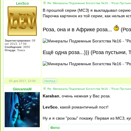
LevSco
Re: Минералы Подземные Богатства №16 - "Роза Пустын
В прошлой серии (МСЗ) я выкладывал серию п
Парочка картинок из той серии, как нельзя кс
Роза, она и в Африке роза...
(Роз
Зарегистрирован:
08
окт 2013, 17:56
Сообщения:
3950
Откуда:
Томск
Ещё одна роза...))) (Роза пустыни, 
02 дек 2017, 12:00
GiovannaM
Re: Минералы Подземные Богатства №16 - "Роза Пустын
Karaban
, очень нежная у Вас роза.
LevSco
, какой романтичный пост!
Ну и я свои "розы" покажу. Первая из МСЗ, к
Фото: