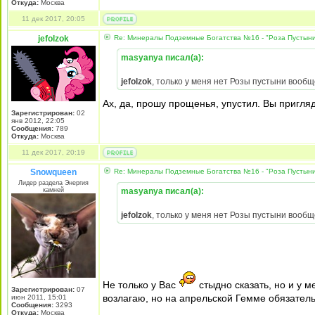
Откуда:
Москва
11 дек 2017, 20:05
jefolzok
Re: Минералы Подземные Богатства №16 - "Роза Пустын
masyanya писал(а):
jefolzok
, только у меня нет Розы пустыни вооб
Ах, да, прошу прощенья, упустил. Вы пригляд
Зарегистрирован:
02
янв 2012, 22:05
Сообщения:
789
Откуда:
Москва
11 дек 2017, 20:19
Snowqueen
Re: Минералы Подземные Богатства №16 - "Роза Пустын
Лидер раздела Энергия
камней
masyanya писал(а):
jefolzok
, только у меня нет Розы пустыни вооб
Не только у Вас
стыдно сказать, но и у 
Зарегистрирован:
07
возлагаю, но на апрельской Гемме обязатель
июн 2011, 15:01
Сообщения:
3293
Откуда:
Москва