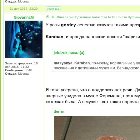
Откуда:
Москва
11 дек 2017, 22:20
GiovannaM
Re: Минералы Подземные Богатства №16 - "Роза Пустын
У розы
gordey
лепестки кажутся такими про
Karaban
, и правда на шишки похожи "шарики"
jefolzok писал(а):
masyanya
,
Karaban
, по-моему, нормальные у в
Зарегистрирован:
18
ноя 2015, 21:32
посещения с детишками музея им. Вернадского (
Сообщения:
3048
Откуда:
Москва
Я тоже уверена, что о подделках нет речи. Д
впервые увидела в музее Ферсмана, поэтому 
хотелках была. А в музее - вот такая парочка:
Фото: