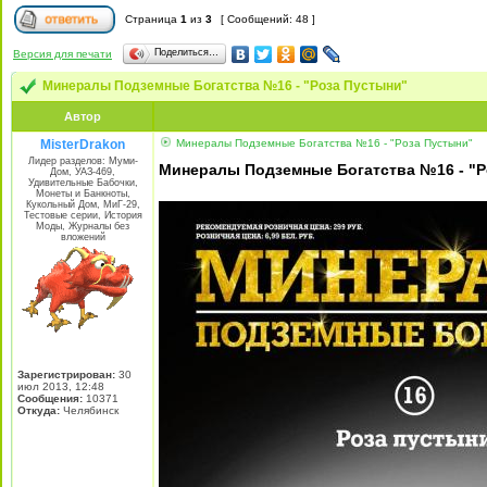
Страница
1
из
3
[ Сообщений: 48 ]
Поделиться…
Версия для печати
Минералы Подземные Богатства №16 - "Роза Пустыни"
Автор
MisterDrakon
Минералы Подземные Богатства №16 - "Роза Пустыни"
Лидер разделов: Муми-
Минералы Подземные Богатства №16 - "Р
Дом, УАЗ-469,
Удивительные Бабочки,
Монеты и Банкноты,
Кукольный Дом, МиГ-29,
Тестовые серии, История
Моды, Журналы без
вложений
Зарегистрирован:
30
июл 2013, 12:48
Сообщения:
10371
Откуда:
Челябинск