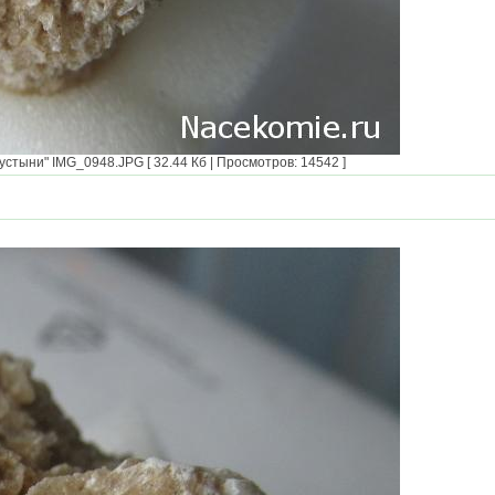
тыни" IMG_0948.JPG [ 32.44 Кб | Просмотров: 14542 ]