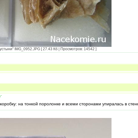
тыни" IMG_0952.JPG [ 27.43 Кб | Просмотров: 14542 ]
и"
 коробку: на тонкой поролонке и всеми сторонами упиралась в стен