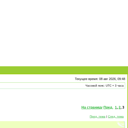
Текущее время: 08 авг 2026, 09:48
Часовой пояс: UTC + 3 часа
На страницу
Пред.
1
,
2
,
3
Пред. тема
|
След. тема