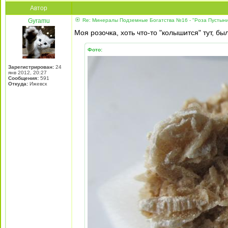
Автор
Gyramu
Re: Минералы Подземные Богатства №16 - "Роза Пустын
Моя розочка, хоть что-то "колышится" тут, бы
Фото:
Зарегистрирован:
24
янв 2012, 20:27
Сообщения:
591
Откуда:
Ижевск