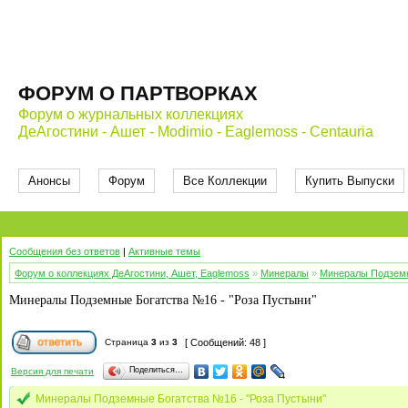
ФОРУМ О ПАРТВОРКАХ
Форум о журнальных коллекциях
ДеАгостини - Ашет - Modimio - Eaglemoss - Centauria
Анонсы
Форум
Все Коллекции
Купить Выпуски
Сообщения без ответов
|
Активные темы
Форум о коллекциях ДеАгостини, Ашет, Eaglemoss
»
Минералы
»
Минералы Подземн
Минералы Подземные Богатства №16 - "Роза Пустыни"
Страница
3
из
3
[ Сообщений: 48 ]
Поделиться…
Версия для печати
Минералы Подземные Богатства №16 - "Роза Пустыни"