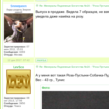
Snowqueen
Re: Минералы Подземные Богатства №16 - "Роза Пустын
Лидер раздела Энергия
Выпуск в продаже. Видела 7 образцов, не вз
камней
увидела даже намёка на розу.
Зарегистрирован:
07
июн 2011, 15:01
Сообщения:
3293
Откуда:
Москва
12 дек 2017, 07:42
LevSco
Re: Минералы Подземные Богатства №16 - "Роза Пустын
А у меня вот такая Роза-Пустыни-Собачка-П
Вес - 43 гр., Тунис
Фото:
Зарегистрирован:
08
окт 2013, 17:56
Сообщения:
3950
Откуда:
Томск