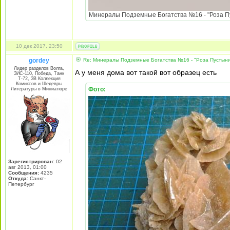
Минералы Подземные Богатства №16 - "Роза Пус
10 дек 2017, 23:50
gordey
Re: Минералы Подземные Богатства №16 - "Роза Пустын
Лидер разделов Волга,
А у меня дома вот такой вот образец есть
ЗИС-110, Победа, Танк
Т-72, ЗВ Коллекция
Комиксов и Шедевры
Фото:
Литературы в Миниатюре
Зарегистрирован:
02
авг 2013, 01:00
Сообщения:
4235
Откуда:
Санкт-
Петербург