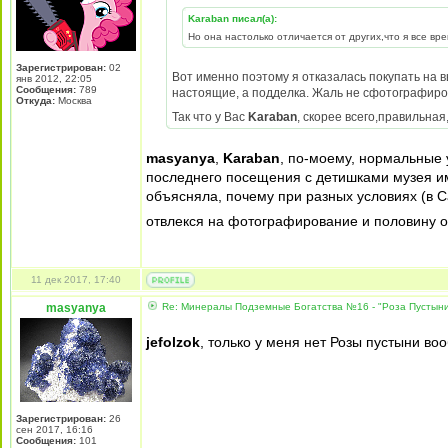
Karaban писал(а):
Но она настолько отличается от других,что я все вр
Зарегистрирован:
02
Вот именно поэтому я отказалась покупать на в
янв 2012, 22:05
Сообщения:
789
настоящие, а подделка. Жаль не сфотографиров
Откуда:
Москва
Так что у Вас
Karaban
, скорее всего,правильна
masyanya
,
Karaban
, по-моему, нормальные 
последнего посещения с детишками музея им. 
объясняла, почему при разных условиях (в С
отвлекся на фотографирование и половину 
11 дек 2017, 17:40
masyanya
Re: Минералы Подземные Богатства №16 - "Роза Пустын
jefolzok
, только у меня нет Розы пустыни в
Зарегистрирован:
26
сен 2017, 16:16
Сообщения:
101