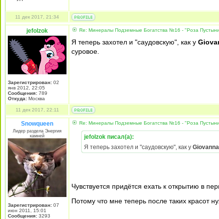
11 дек 2017, 21:34
jefolzok
Re: Минералы Подземные Богатства №16 - "Роза Пустын
Я теперь захотел и "саудовскую", как у
Giov
суровое.
Зарегистрирован:
02
янв 2012, 22:05
Сообщения:
789
Откуда:
Москва
11 дек 2017, 22:11
Snowqueen
Re: Минералы Подземные Богатства №16 - "Роза Пустын
Лидер раздела Энергия
камней
jefolzok писал(а):
Я теперь захотел и "саудовскую", как у
Giovann
Чувствуется придётся ехать к открытию в пер
Потому что мне теперь после таких красот
Зарегистрирован:
07
июн 2011, 15:01
Сообщения:
3293