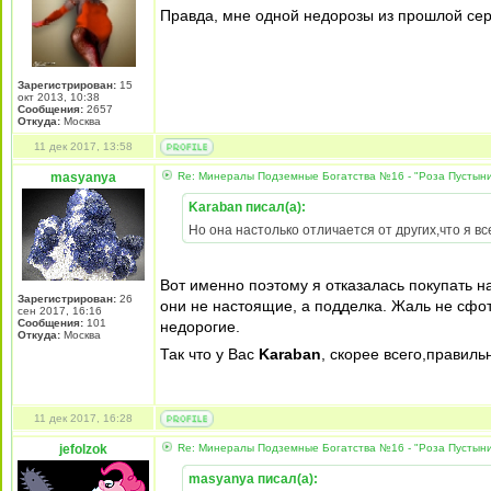
Правда, мне одной недорозы из прошлой се
Зарегистрирован:
15
окт 2013, 10:38
Сообщения:
2657
Откуда:
Москва
11 дек 2017, 13:58
masyanya
Re: Минералы Подземные Богатства №16 - "Роза Пустын
Karaban писал(а):
Но она настолько отличается от других,что я вс
Вот именно поэтому я отказалась покупать на
Зарегистрирован:
26
они не настоящие, а подделка. Жаль не сфо
сен 2017, 16:16
Сообщения:
101
недорогие.
Откуда:
Москва
Так что у Вас
Karaban
, скорее всего,правиль
11 дек 2017, 16:28
jefolzok
Re: Минералы Подземные Богатства №16 - "Роза Пустын
masyanya писал(а):