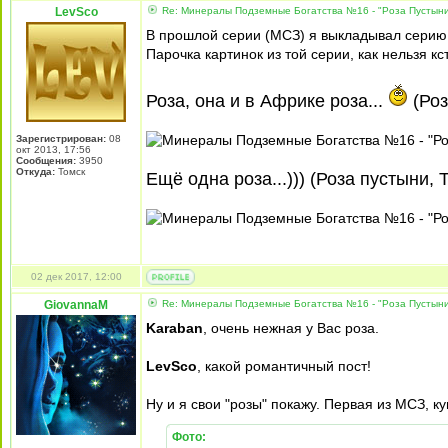
LevSco
Re: Минералы Подземные Богатства №16 - "Роза Пустын
В прошлой серии (МСЗ) я выкладывал серию п
Парочка картинок из той серии, как нельзя кс
Роза, она и в Африке роза...
(Роз
Зарегистрирован:
08
окт 2013, 17:56
Сообщения:
3950
Откуда:
Томск
Ещё одна роза...))) (Роза пустыни, 
02 дек 2017, 12:00
GiovannaM
Re: Минералы Подземные Богатства №16 - "Роза Пустын
Karaban
, очень нежная у Вас роза.
LevSco
, какой романтичный пост!
Ну и я свои "розы" покажу. Первая из МСЗ, к
Фото: