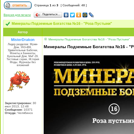
Страница
1
из
3
[ Сообщений: 48 ]
Поделиться…
Версия для печати
Минералы Подземные Богатства №16 - "Роза Пустыни"
Автор
MisterDrakon
Минералы Подземные Богатства №16 - "Роза Пустыни"
Лидер разделов: Муми-
Минералы Подземные Богатства №16 - "Р
Дом, УАЗ-469,
Удивительные Бабочки,
Монеты и Банкноты,
Кукольный Дом, МиГ-29,
Тестовые серии, История
Моды, Журналы без
вложений
Зарегистрирован:
30
июл 2013, 12:48
Сообщения:
10371
Откуда:
Челябинск