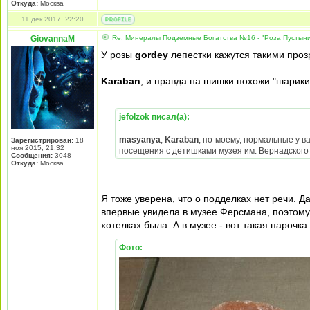
Откуда:
Москва
11 дек 2017, 22:20
GiovannaM
Re: Минералы Подземные Богатства №16 - "Роза Пустын
У розы
gordey
лепестки кажутся такими про
Karaban
, и правда на шишки похожи "шарики"
jefolzok писал(а):
masyanya
,
Karaban
, по-моему, нормальные у в
Зарегистрирован:
18
ноя 2015, 21:32
посещения с детишками музея им. Вернадского (
Сообщения:
3048
Откуда:
Москва
Я тоже уверена, что о подделках нет речи. Д
впервые увидела в музее Ферсмана, поэтому 
хотелках была. А в музее - вот такая парочка:
Фото: