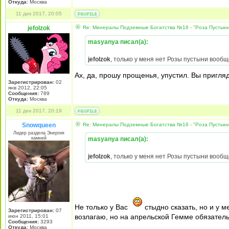
Откуда:
Москва
11 дек 2017, 20:05
jefolzok
Re: Минералы Подземные Богатства №16 - "Роза Пустын
masyanya писал(а):
jefolzok
, только у меня нет Розы пустыни вооб
Ах, да, прошу прощенья, упустил. Вы пригляд
Зарегистрирован:
02
янв 2012, 22:05
Сообщения:
789
Откуда:
Москва
11 дек 2017, 20:19
Snowqueen
Re: Минералы Подземные Богатства №16 - "Роза Пустын
Лидер раздела Энергия
камней
masyanya писал(а):
jefolzok
, только у меня нет Розы пустыни вооб
Не только у Вас
стыдно сказать, но и у 
Зарегистрирован:
07
возлагаю, но на апрельской Гемме обязатель
июн 2011, 15:01
Сообщения:
3293
Откуда:
Москва