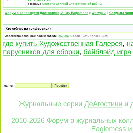
в форуме
Солдаты Великой Отечественной Войны
Форум о коллекциях ДеАгостини, Ашет, Eaglemoss
»
Фигурки
»
Солдаты Вели
Кто сейчас на конференции
Зарегистрированные пользователи:
bivHom
,
Google [Bot]
,
Yandex [Bot]
где купить Художественная Галерея
,
н
парусников для сборки
,
бейблэйд игра
Найти:
Журнальные серии
ДеАгостини
и 
2010-2026 Форум о журнальных колле
Eaglemoss и