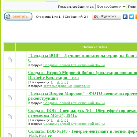
Показать сообщения за:
Поле 
Поделиться…
Страница
1
из
1
[ Сообщений: 2 ]
Похожие темы
"Солдаты ВОВ" - Лучшие миниатюры серии, на Ваш в
С
в форуме
Солдаты Великой Отечественной Войны
Солдаты Второй Мировой Войны (коллекция оловянны
Hachette Коллекция - тест
[ На страницу:
1
...
4
,
5
,
6
]
в форуме
Тестовые (Пробные) Коллекции
"Солдаты Второй Мировой" - ФОТО военно-историче
реконструкции
в форуме
Солдаты Великой Отечественной Войны
Солдаты ВОВ - Спецвыпуск №1 - Обер-ефрейтор пехот
пулемётом MG-34, 1941г.
[ На страницу:
1
...
4
,
5
,
6
]
в форуме
Солдаты Великой Отечественной Войны
Солдаты ВОВ №148 - Генерал-лейтенант в летней форм
1940-1941 гг.