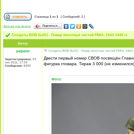
Страница
1
из
1
[ Сообщений: 2 ]
Поделиться…
Версия для печати
Солдаты ВОВ №201 - Повар пехотных частей РККА, 1943-1945 гг.
Автор
palpatin
Солдаты ВОВ №201 - Повар пехотных частей РККА, 1943-1
Двести первый номер СВОВ посвящён Главн
Зарегистрирован:
03
сен 2011, 17:53
фигурка гповара. Тираж 3 000 (не изменился)
Сообщения:
8350
Фото: