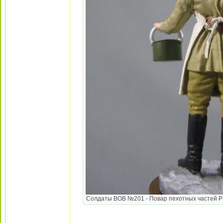
Солдаты ВОВ №201 - Повар пехотных частей РККА