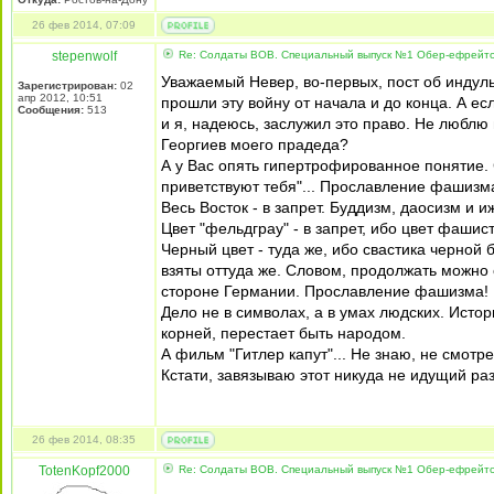
26 фев 2014, 07:09
stepenwolf
Re: Солдаты ВОВ. Специальный выпуск №1 Обер-ефрейтор
Уважаемый Невер, во-первых, пост об индульг
Зарегистрирован:
02
апр 2012, 10:51
прошли эту войну от начала и до конца. А ес
Сообщения:
513
и я, надеюсь, заслужил это право. Не люблю 
Георгиев моего прадеда?
А у Вас опять гипертрофированное понятие.
приветствуют тебя"... Прославление фашизм
Весь Восток - в запрет. Буддизм, даосизм и иж
Цвет "фельдграу" - в запрет, ибо цвет фашис
Черный цвет - туда же, ибо свастика черной
взяты оттуда же. Словом, продолжать можно о
стороне Германии. Прославление фашизма!
Дело не в символах, а в умах людских. Истор
корней, перестает быть народом.
А фильм "Гитлер капут"... Не знаю, не смотре
Кстати, завязываю этот никуда не идущий раз
26 фев 2014, 08:35
TotenKopf2000
Re: Солдаты ВОВ. Специальный выпуск №1 Обер-ефрейтор