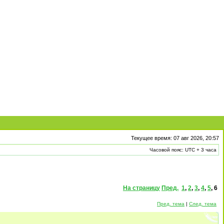
Текущее время: 07 авг 2026, 20:57
Часовой пояс: UTC + 3 часа
На страницу
Пред.
1
,
2
,
3
,
4
,
5
,
6
Пред. тема
|
След. тема