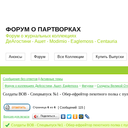
ФОРУМ О ПАРТВОРКАХ
Форум о журнальных коллекциях
ДеАгостини - Ашет - Modimio - Eaglemoss - Centauria
Анонсы
Форум
Все Коллекции
Купить Выпуски
Сообщения без ответов
|
Активные темы
Форум о коллекциях ДеАгостини, Ашет, Eaglemoss
»
Фигурки
»
Солдаты Великой От
Солдаты ВОВ - Спецвыпуск №1 - Обер-ефрейтор пехотного полка с пул
Страница
6
из
6
[ Сообщений: 115 ]
Поделиться…
Версия для печати
Солдаты ВОВ - Спецвыпуск №1 - Обер-ефрейтор пехотного полка с пу