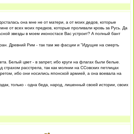
досталась она мне не от матери, а от моих дедов, которые
 мне от всех моих предков, которые проливали кровь за Русь. Да
расной звезды в моем иконостасе Вас устроит? А полный бант
ан. Древний Рим - так там же фасции и "Идущие на смерть
ета. Белый цвет - в запрет, ибо круги на флагах были белые.
од страхом расстрела, так как молнии на ССовских петлицах
претом, ибо они носились японской армией, а она воевала на
 эдак, только - одна беда, народ, лишенный своей истории, своих