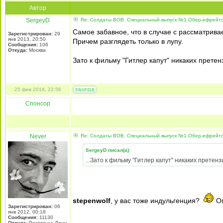
Автор
SergeyD
Re: Солдаты ВОВ. Специальный выпуск №1 Обер-ефрейтор
Самое забавное, что в случае с рассматривае
Зарегистрирован:
29
янв 2013, 20:50
Причем разглядеть только в лупу.
Сообщения:
106
Откуда:
Москва
Зато к фильму "Гитлер капут" никаких прете
25 фев 2014, 22:56
Спонсор
Never
Re: Солдаты ВОВ. Специальный выпуск №1 Обер-ефрейтор
SergeyD писал(а):
...Зато к фильму "Гитлер капут" никаких прете
stepenwolf
, у вас тоже индульгенция?
Оп
Зарегистрирован:
06
янв 2012, 00:18
Сообщения:
11130
Откуда:
Ростов-на-Дону