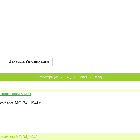
Частные Объявления
Регистрация
•
FAQ
•
Поиск
•
Вход
ечественной Войны
емётом MG-34, 1941г.
лемётом MG-34, 1941г.