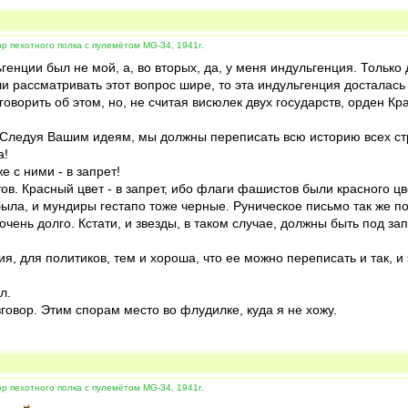
 пехотного полка с пулемётом MG-34, 1941г.
енции был не мой, а, во вторых, да, у меня индульгенция. Только 
ли рассматривать этот вопрос шире, то эта индульгенция досталась
говорить об этом, но, не считая висюлек двух государств, орден К
 Следуя Вашим идеям, мы должны переписать всю историю всех стр
а!
е с ними - в запрет!
тов. Красный цвет - в запрет, ибо флаги фашистов были красного цв
 была, и мундиры гестапо тоже черные. Руническое письмо так же п
чень долго. Кстати, и звезды, в таком случае, должны быть под за
ия, для политиков, тем и хороша, что ее можно переписать и так, и
л.
говор. Этим спорам место во флудилке, куда я не хожу.
 пехотного полка с пулемётом MG-34, 1941г.