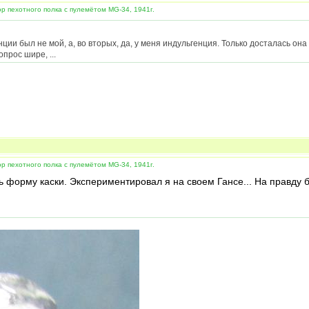
 пехотного полка с пулемётом MG-34, 1941г.
ии был не мой, а, во вторых, да, у меня индульгенция. Только досталась она
прос шире, ...
 пехотного полка с пулемётом MG-34, 1941г.
форму каски. Экспериментировал я на своем Гансе... На правду б