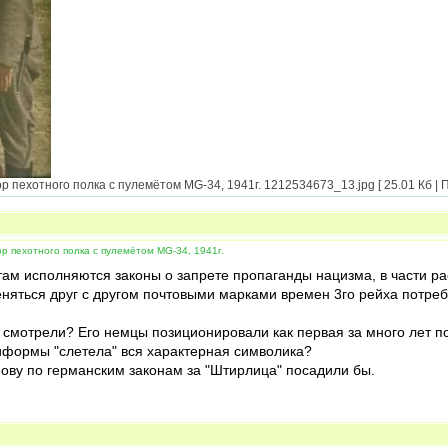
пехотного полка с пулемётом MG-34, 1941г. 1212534673_13.jpg [ 25.01 Кб | П
 пехотного полка с пулемётом MG-34, 1941г.
ам исполняются законы о запрете пропаганды нацизма, в части ра
няться друг с другом почтовыми марками времен 3го рейха потребу
 смотрели? Его немцы позиционировали как первая за много лет п
иформы "слетела" вся характерная символика?
нову по германским законам за "Штирлица" посадили бы.