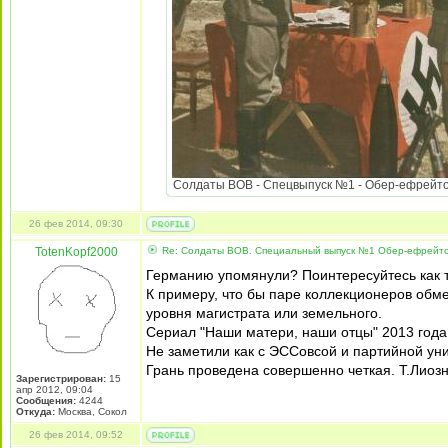
Солдаты ВОВ - Спецвыпуск №1 - Обер-ефрейтор 
26 фев 2014, 09:30
TotenKopf2000
Re: Солдаты ВОВ. Специальный выпуск №1 Обер-ефрейтор
Германию упомянули? Поинтересуйтесь как т
К примеру, что бы паре коллекционеров обме
уровня магистрата или земельного.
Сериал "Наши матери, наши отцы" 2013 года
Не заметили как с ЭССовсой и партийной ун
Грань проведена совершенно четкая. Т.Лиоз
Зарегистрирован:
15
апр 2012, 09:04
Сообщения:
4244
Откуда:
Москва, Сокол
26 фев 2014, 09:52