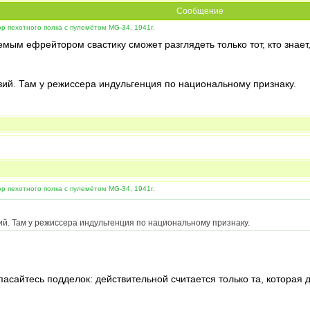
Сообщение
 пехотного полка с пулемётом MG-34, 1941г.
мым ефрейтором свастику сможет разглядеть только тот, кто знает,
нзий. Там у режиссера индульгенция по национальному признаку.
 пехотного полка с пулемётом MG-34, 1941г.
нзий. Там у режиссера индульгенция по национальному признаку.
асайтесь подделок: действительной считается только та, которая 