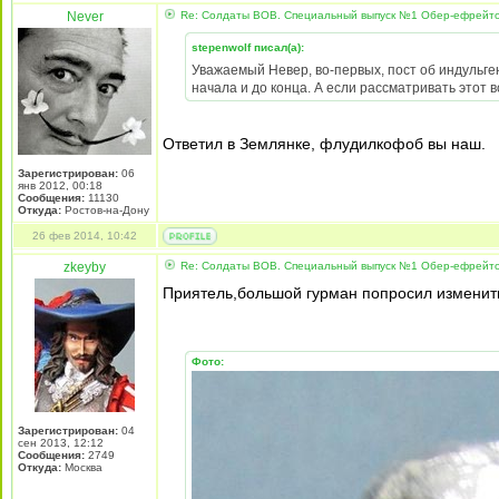
Never
Re: Солдаты ВОВ. Специальный выпуск №1 Обер-ефрейтор
stepenwolf писал(а):
Уважаемый Невер, во-первых, пост об индульгенц
начала и до конца. А если рассматривать этот во
Ответил в Землянке, флудилкофоб вы наш.
Зарегистрирован:
06
янв 2012, 00:18
Сообщения:
11130
Откуда:
Ростов-на-Дону
26 фев 2014, 10:42
zkeyby
Re: Солдаты ВОВ. Специальный выпуск №1 Обер-ефрейтор
Приятель,большой гурман попросил изменить 
Фото:
Зарегистрирован:
04
сен 2013, 12:12
Сообщения:
2749
Откуда:
Москва