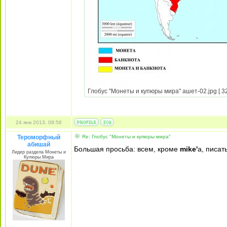
Глобус "Монеты и купюры мира" ашет-02.jpg [ 32
24 янв 2013, 08:56
Тероморфный
Re: Глобус "Монеты и купюры мира"
абишай
Большая просьба: всем, кроме
mike'
а, писат
Лидер раздела Монеты и
Купюры Мира