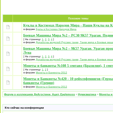
Похожие темы
Куклы в Костюмах Народов Мира - Наши Куклы на К
в форуме
Куклы в Костюмах Народов Мира
Боевые Машины Мира №2 – РС30 9К57 Ураган. Подни
[ На страницу:
1
,
2
,
3
,
4
]
в форуме
Доработка моделей Русские танки, Танки мира и Боевые ма
Боевые Машины Мира №2 – 9К57 Ураган. Ураган прош
Луна
[ На страницу:
1
,
2
,
3
,
4
]
в форуме
Доработка моделей Русские танки, Танки мира и Боевые ма
Монеты и банкноты №108 5 сентаво (Бразилия), 1 се
[ На страницу:
1
,
2
]
в форуме
Монеты и Банкноты 2012
Монеты и Банкноты №420 - 10 рейхспфеннигов (Герман
банкноты (Греция)
в форуме
Монеты и Банкноты 2012
Форум о коллекциях ДеАгостини, Ашет, Eaglemoss
»
Нумизматика
»
Монеты и
Кто сейчас на конференции