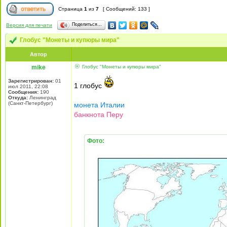
Страница
1
из
7
[ Сообщений: 133 ]
Поделиться…
Версия для печати
Глобус "Монеты и купюры мира"
Автор
mike
Глобус "Монеты и купюры мира"
Зарегистрирован:
01
1 глобус
июл 2011, 22:08
Сообщения:
190
Откуда:
Ленинград
(Санкт-Петербург)
монета Италии
банкнота Перу
Фото: