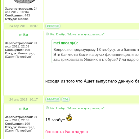
Зарегистрирован:
24
ноя 2012, 20:04
Сообщения:
443
Откуда:
Москва
24 апр 2013, 10:07
mike
Re: Глобус "Монеты и купюры мира"
mcl писал(а):
Зарегистрирован:
01
июл 2011, 22:08
Вопрос по предыущему 13 глобусу: эти банкнот
Сообщения:
190
Откуда:
Ленинград
Эти банкноты были на руках филиппинцев, и во
(Санкт-Петербург)
заштриховывать Японию в глобусе? Или надо 
исходя из того что Ашет выпустило данную 
24 апр 2013, 10:17
mike
Re: Глобус "Монеты и купюры мира"
Зарегистрирован:
01
15 глобус
июл 2011, 22:08
Сообщения:
190
Откуда:
Ленинград
(Санкт-Петербург)
банкнота Бангладеш