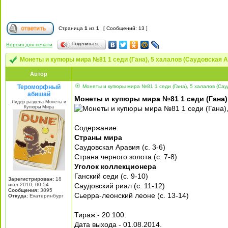
Страница
1
из
1
[ Сообщений: 13 ]
Поделиться…
Версия для печати
Монеты и купюры мира №81 1 седи (Гана), 5 халалов (Саудовская А
Автор
Тероморфный
Монеты и купюры мира №81 1 седи (Гана), 5 халалов (Сау
абишай
Монеты и купюры мира №81 1 седи (Гана),
Лидер раздела Монеты и
Купюры Мира
Содержание:
Страны мира
Саудовская Аравия (с. 3-6)
Страна черного золота (с. 7-8)
Уголок коллекционера
Ганский седи (с. 9-10)
Зарегистрирован:
18
июл 2010, 00:54
Саудовский риал (с. 11-12)
Сообщения:
3895
Сьерра-леонский леоне (с. 13-14)
Откуда:
Екатеринбург
Тираж - 20 100.
Дата выхода - 01.08.2014.