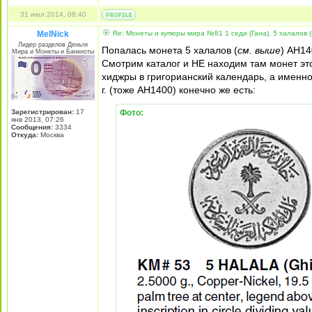
31 июл 2014, 08:40
MelNick
Re: Монеты и купюры мира №81 1 седи (Гана), 5 халалов (
Лидер разделов Деньги
Попалась монета 5 халалов (
см. выше
) AH14
Мира и Монеты и Банкноты
Смотрим каталог и НЕ находим там монет это
хиджры в григорианский календарь, а именно
г. (тоже AH1400) конечно же есть:
Зарегистрирован:
17
Фото:
янв 2013, 07:26
Сообщения:
3334
Откуда:
Москва