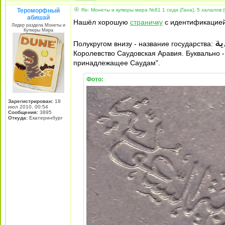
Тероморфный
Re: Монеты и купюры мира №81 1 седи (Гана), 5 халалов (
абишай
Нашёл хорошую
страничку
с идентификацией 
Лидер раздела Монеты и
Купюры Мира
ية
Полукругом внизу - название государства:
Королевство Саудовская Аравия. Буквально -
принадлежащее Саудам".
Фото:
Зарегистрирован:
18
июл 2010, 00:54
Сообщения:
3895
Откуда:
Екатеринбург