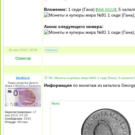
Вложение:
1 седи (Гана)
, 5 халал
[
МиБ №114
]
Анонс следующего номера:
26 июл 2014, 18:35
Спонсор
MelNick
Re: Монеты и купюры мира №81 1 седи (Гана), 5 халалов (
Лидер разделов Деньги
Информация
по монетам из каталога George S.
Мира и Монеты и Банкноты
Фото:
Зарегистрирован:
17
янв 2013, 07:26
Сообщения:
3334
Откуда:
Москва