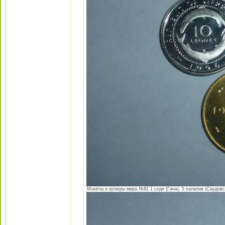
Монеты и купюры мира №81 1 седи (Гана), 5 халалов (Саудовск