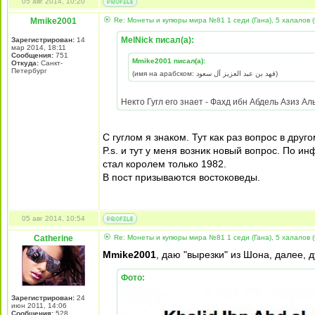
05 авг 2014, 10:20
Mmike2001
Re: Монеты и купюры мира №81 1 седи (Гана), 5 халалов (
MelNick писал(а):
Зарегистрирован:
14
мар 2014, 18:11
Сообщения:
751
Mmike2001 писал(а):
Откуда:
Санкт-
Петербург
(имя на арабском: فهد بن عبد العزيز آل سعود)
Некто Гугл его знает - Фахд ибн Абдель Азиз Аль 
С гуглом я знаком. Тут как раз вопрос в друг
P.s. и тут у меня возник новый вопрос. По 
стал королем только 1982.
В пост призываются востоковеды.
05 авг 2014, 10:54
Catherine
Re: Монеты и купюры мира №81 1 седи (Гана), 5 халалов (
Mmike2001
, даю "вырезки" из Шона, далее, 
Фото:
Зарегистрирован:
24
июн 2011, 14:06
Сообщения:
528