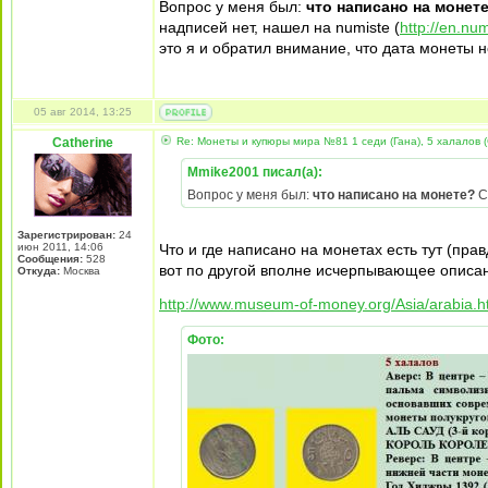
Вопрос у меня был:
что написано на монет
надписей нет, нашел на numiste (
http://en.nu
это я и обратил внимание, что дата монеты
05 авг 2014, 13:25
Catherine
Re: Монеты и купюры мира №81 1 седи (Гана), 5 халалов (
Mmike2001 писал(а):
Вопрос у меня был:
что написано на монете?
С 
Зарегистрирован:
24
июн 2011, 14:06
Что и где написано на монетах есть тут (пра
Сообщения:
528
вот по другой вполне исчерпывающее описани
Откуда:
Москва
http://www.museum-of-money.org/Asia/arabia.
Фото: