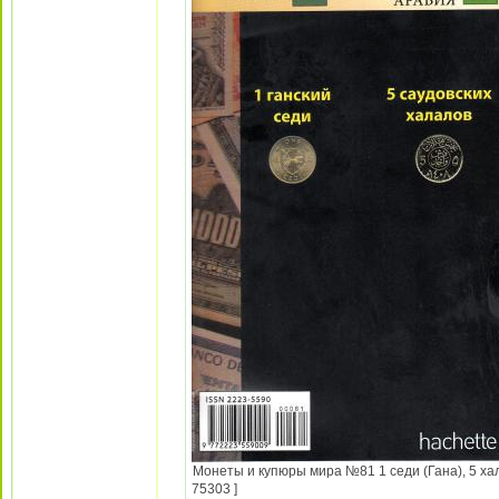
Монеты и купюры мира №81 1 седи (Гана), 5 хал
75303 ]