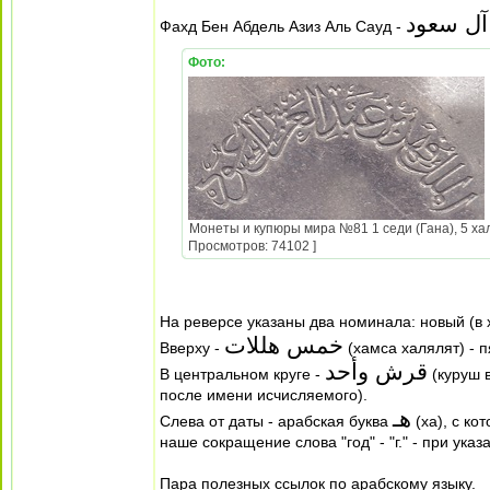
 آل سعود
Фахд Бен Абдель Азиз Аль Сауд -
Фото:
Монеты и купюры мира №81 1 седи (Гана), 5 хал
Просмотров: 74102 ]
На реверсе указаны два номинала: новый (в х
خمس هللات
Вверху -
(хамса халялят) - п
قرش وأحد
В центральном круге -
(куруш в
после имени исчисляемого).
هـ
Слева от даты - арабская буква
(ха), с ко
наше сокращение слова "год" - "г." - при ука
Пара полезных ссылок по арабскому языку.