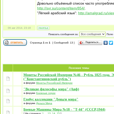
Довольно объёмный список часто употребляе
http://svr.su/content/item/854/
.
"Лёгкий арабский язык":
http://amalgrad.ru/vi
06 авг 2014, 23:18
Показать сообщения за:
Поле 
Поделиться…
Страница
1
из
1
[ Сообщений: 13 ]
Похожие темы
Монеты Российской Империи №46 - Рубль 1825 года. Э
("Константиновский рубль")
в форуме
Монеты Российской Империи
"Великие философы мира" (Аиф)
в форуме
Книжные серии
Глобус коллекции "Деньги мира"
в форуме
Деньги Мира
Боевые Машины Мира №18 - "Т-44" (СССР,1944)
[ На страницу:
1
...
13
,
14
,
15
]