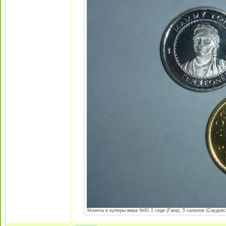
Монеты и купюры мира №81 1 седи (Гана), 5 халалов (Саудовск