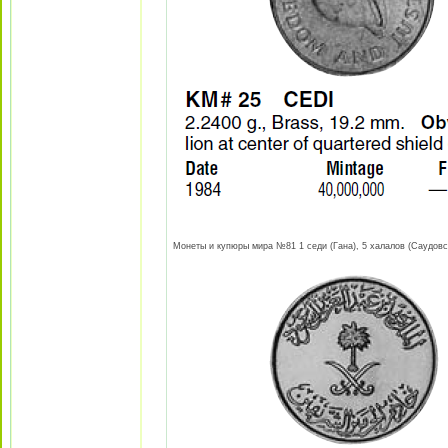
Монеты и купюры мира №81 1 седи (Гана), 5 халалов (Саудовска