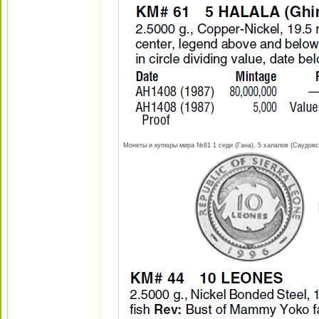
Монеты и купюры мира №81 1 седи (Гана), 5 халалов (Саудовска