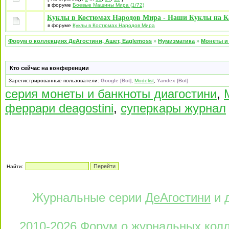
в форуме
Боевые Машины Мира (1/72)
Куклы в Костюмах Народов Мира - Наши Куклы на К
в форуме
Куклы в Костюмах Народов Мира
Форум о коллекциях ДеАгостини, Ашет, Eaglemoss
»
Нумизматика
»
Монеты и
Кто сейчас на конференции
Зарегистрированные пользователи:
Google [Bot]
,
Modelist
,
Yandex [Bot]
серия монеты и банкноты диагостини
,
феррари deagostini
,
суперкары журнал
Найти:
Журнальные серии
ДеАгостини
и 
2010-2026 Форум о журнальных колле