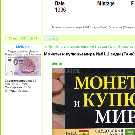
Монеты и купюры мира №81 1 седи (Гана), 5 халалов (Саудовска
26 июл 2014, 19:58
MelNick
Re: Монеты и купюры мира №81 1 седи (Гана), 5 халалов (
Лидер разделов Деньги
Монеты и купюры мира №81 1 седи (Гана),
Мира и Монеты и Банкноты
Фото:
Зарегистрирован:
17
янв 2013, 07:26
Сообщения:
3334
Откуда:
Москва