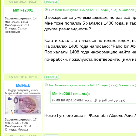
04 авг 2014, 10:16
Mmike2001
Re: Монеты и купюры мира №81 1 седи (Гана), 5 халалов (
В воскресенье уже выкладывал, но раз всё п
Зарегистрирован:
14
мар 2014, 18:11
Мне тоже попалиь 5 халалов 1400 года, и так
Сообщения:
751
другие разновидности?
Откуда:
Санкт-
Петербург
Кстати халалы отличаюся не только годом, н
На халалах 1400 года написано: "Fahd bin Abdu
Про халалы 1408 года информацию найти не п
по-арабски, пожалуйста подтвердите. (имя н
05 авг 2014, 10:18
MelNick
Re: Монеты и купюры мира №81 1 седи (Гана), 5 халалов (
Лидер разделов Деньги
Мира и Монеты и Банкноты
Mmike2001 писал(а):
(имя на арабском: فهد بن عبد العزيز آل سعود)
Некто Гугл его знает - Фахд ибн Абдель Азиз А
Зарегистрирован:
17
янв 2013, 07:26
Сообщения:
3334
Откуда:
Москва