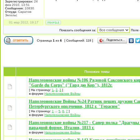
Зарегистрирован:
24
фев 2010, 13:51
Сообщения:
10830
Откуда:
Саратов-
Энгельс
01 мар 2012, 19:17
Показать сообщения за:
Поле 
Поделиться…
Страница
1
из
6
[ Сообщений: 118 ]
Похожие темы
Наполеоновские войны №106 Рядовой Саксонского ки
"Garde du Corps" ("Гард дю Кор"), 1812г.
[ На страницу:
1
,
2
,
3
]
в форуме
Наполеоновские Войны
Наполеоновские Войны №24 Ратник пеших дружин Са
Петербургского ополчения, 1812 г. "Герасим"
[ На страницу:
1
...
5
,
6
,
7
]
в форуме
Наполеоновские Войны
Наполеоновские войны №217 - Сапер полка "Драгуны
парадной форме. Италия, 1813 г.
в форуме
Наполеоновские Войны