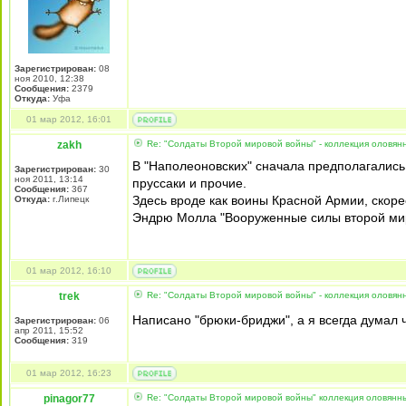
Зарегистрирован:
08
ноя 2010, 12:38
Сообщения:
2379
Откуда:
Уфа
01 мар 2012, 16:01
zakh
Re: "Солдаты Второй мировой войны" - коллекция оловя
В "Наполеоновских" сначала предполагались
Зарегистрирован:
30
ноя 2011, 13:14
пруссаки и прочие.
Сообщения:
367
Здесь вроде как воины Красной Армии, скорее
Откуда:
г.Липецк
Эндрю Молла "Вооруженные силы второй миро
01 мар 2012, 16:10
trek
Re: "Солдаты Второй мировой войны" - коллекция оловя
Написано "брюки-бриджи", а я всегда думал 
Зарегистрирован:
06
апр 2011, 15:52
Сообщения:
319
01 мар 2012, 16:23
pinagor77
Re: "Солдаты Второй мировой войны" коллекция оловянны