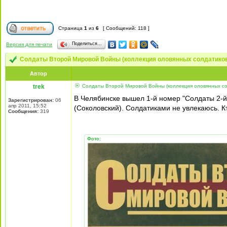
Страница
1
из
6
[ Сообщений: 118 ]
Поделиться…
Версия для печати
Солдаты Второй Мировой Войны (коллекция оловянных солдатиков) 
Автор
trek
Солдаты Второй Мировой Войны (коллекция оловянных солд
В Челябинске вышел 1-й номер "Солдаты 2-й
Зарегистрирован:
06
апр 2011, 15:52
(Соколовский). Солдатиками не увлекаюсь. К
Сообщения:
319
Фото: