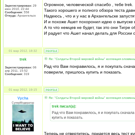
Огромное, человеческой спасибо , тебе trek.
Зарегистрирован:
29
июн 2010, 22:44
Такого хорошего и полного обзора теста дав
Сообщения:
558
Надеюсь , что и у нас в Архангельске запустят
Откуда:
Архангельск
И и похоже Ашет похоронил идею о выпуске 
А то что немцев не будет, так это они Тигре о
И радует что Ашет начал делать для России 
01 мар 2012, 18:32
trek
Re: "Солдаты Второй мировой войны" коллекция оловянны
Рад что Вам понравилось, я и покупать снач
Зарегистрирован:
06
апр 2011, 15:52
поверили, пришлось купить и показать.
Сообщения:
319
01 мар 2012, 19:15
Vycha
Re: "Солдаты Второй мировой войны" коллекция оловянны
СуперМодератор
trek писал(а):
Рад что Вам понравилось, я и покупать сначал
купить и показать.
Теперь не отвертитесь, придется весь тест к