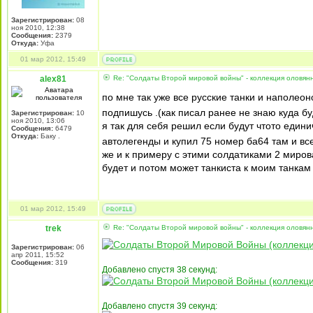
Зарегистрирован:
08
ноя 2010, 12:38
Сообщения:
2379
Откуда:
Уфа
01 мар 2012, 15:49
alex81
Re: "Солдаты Второй мировой войны" - коллекция оловя
по мне так уже все русские танки и наполе
подпишусь .(как писал ранее не знаю куда б
Зарегистрирован:
10
ноя 2010, 13:06
я так для себя решил если будут чтото едини
Сообщения:
6479
Откуда:
Баку .
автолегенды и купил 75 номер ба64 там и вс
же и к примеру с этими солдатиками 2 миров
будет и потом может танкиста к моим танкам
01 мар 2012, 15:49
trek
Re: "Солдаты Второй мировой войны" - коллекция оловя
Зарегистрирован:
06
апр 2011, 15:52
Сообщения:
319
Добавлено спустя 38 секунд:
Добавлено спустя 39 секунд: