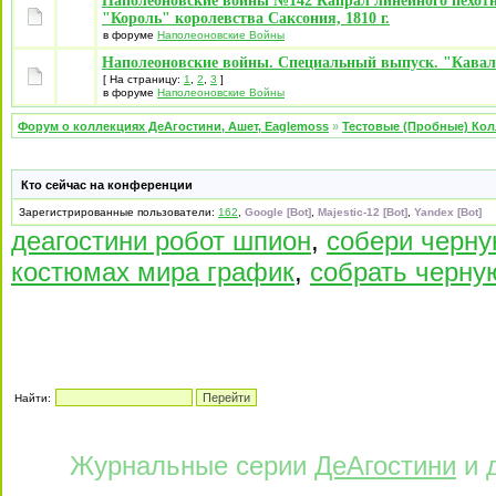
Наполеоновские войны №142 Капрал линейного пехотн
"Король" королевства Саксония, 1810 г.
в форуме
Наполеоновские Войны
Наполеоновские войны. Специальный выпуск. "Кавал
[ На страницу:
1
,
2
,
3
]
в форуме
Наполеоновские Войны
Форум о коллекциях ДеАгостини, Ашет, Eaglemoss
»
Тестовые (Пробные) Ко
Кто сейчас на конференции
Зарегистрированные пользователи:
162
,
Google [Bot]
,
Majestic-12 [Bot]
,
Yandex [Bot]
деагостини робот шпион
,
собери черну
костюмах мира график
,
собрать черну
Найти:
Журнальные серии
ДеАгостини
и 