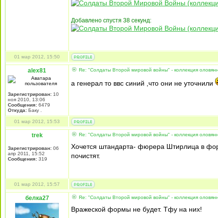
Добавлено спустя 38 секунд:
01 мар 2012, 15:50
alex81
Re: "Солдаты Второй мировой войны" - коллекция оловя
а генерал то ввс синий ,что они не уточнили
Зарегистрирован:
10
ноя 2010, 13:06
Сообщения:
6479
Откуда:
Баку .
01 мар 2012, 15:53
trek
Re: "Солдаты Второй мировой войны" - коллекция оловя
Хочется штандарта- фюрера Штирлица в фор
Зарегистрирован:
06
апр 2011, 15:52
почистят.
Сообщения:
319
01 мар 2012, 15:57
белка27
Re: "Солдаты Второй мировой войны" - коллекция оловя
Вражеской формы не будет. Тфу на них!