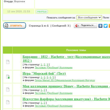
Откуда:
Воронеж
12 сен 2020, 21:53
Показать сообщения за:
Поле 
Поделиться…
Страница
1
из
1
[ Сообщений: 3 ]
Похожие темы
Бородино - 1812 - Hachette - тест (Коллекционные ша
1812 )
[ На страницу:
1
,
2
,
3
]
в форуме
Тестовые (Пробные) Коллекции
Игра "Морской бой" (Тест)
[ На страницу:
1
,
2
,
3
,
4
,
5
]
в форуме
Герои Marvel 3D Официальная Коллекция Фигурок
Моя коллекция принцесс Disney - Hachette Коллекция -
[ На страницу:
1
,
2
]
в форуме
Тестовые (Пробные) Коллекции
Искусство фарфора (коллекция шкатулок) - Hachette К
[ На страницу:
1
,
2
]
в форуме
Тестовые (Пробные) Коллекции