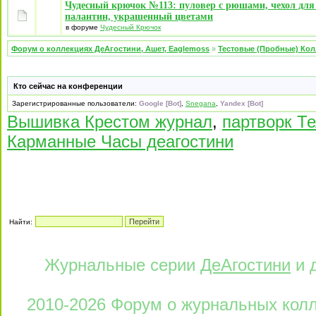
Чудесный крючок №113: пуловер с рюшами, чехол для
палантин, украшенный цветами
в форуме
Чудесный Крючок
Форум о коллекциях ДеАгостини, Ашет, Eaglemoss
»
Тестовые (Пробные) Ко
Кто сейчас на конференции
Зарегистрированные пользователи:
Google [Bot]
,
Snegana
,
Yandex [Bot]
Вышивка Крестом журнал
,
партворк Т
Карманные Часы деагостини
Найти:
Журнальные серии
ДеАгостини
и 
2010-2026 Форум о журнальных колле