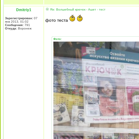
Dmitriy1
Re: Волшебный крючок - Ашет - тест
Зарегистрирован:
07
фото теста
янв 2013, 01:02
Сообщения:
791
Откуда:
Воронеж
Фото: