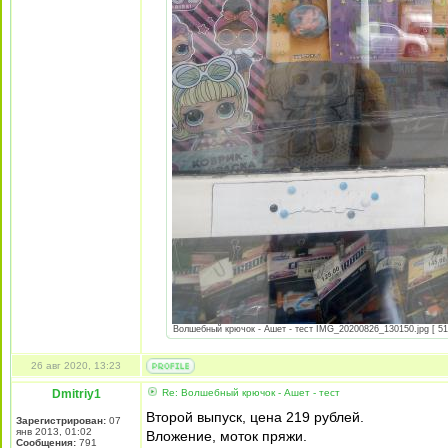
Волшебный крючок - Ашет - тест IMG_20200826_130150.jpg [ 51 
26 авг 2020, 13:23
Dmitriy1
Re: Волшебный крючок - Ашет - тест
Второй выпуск, цена 219 рублей.
Зарегистрирован:
07
янв 2013, 01:02
Вложение, моток пряжи.
Сообщения:
791