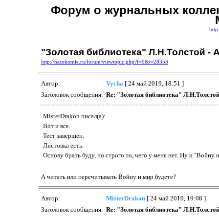
Форум о журнальных коллек
http
"Золотая библиотека" Л.Н.Толстой - А
http://nacekomie.ru/forum/viewtopic.php?f=9&t=28353
Автор:
Vycha
[ 24 май 2019, 18:51 ]
Заголовок сообщения:
Re: "Золотая библиотека" Л.Н.Толстой 
MisterDrakon писал(а):
Вот и все.
Тест завершен.
Листовка есть.
Основу брать буду, но строго то, чего у меня нет. Ну и "Войну 
А читать или перечитывать Войну и мир будете?
Автор:
MisterDrakon
[ 24 май 2019, 19:08 ]
Заголовок сообщения:
Re: "Золотая библиотека" Л.Н.Толстой 