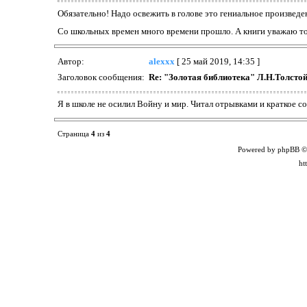
Обязательно! Надо освежить в голове это гениальное произведе
Со школьных времен много времени прошло. А книги уважаю то
Автор:
alexxx
[ 25 май 2019, 14:35 ]
Заголовок сообщения:
Re: "Золотая библиотека" Л.Н.Толстой 
Я в школе не осилил Войну и мир. Читал отрывками и краткое с
Страница
4
из
4
Powered by phpBB ©
ht