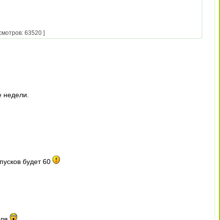
смотров: 63520 ]
е недели.
ыпусков будет 60
юля