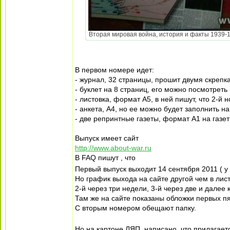
Вторая мировая война, история и факты 1939-194
В первом номере идет:
- журнал, 32 страницы, прошит двумя скрепк
- буклет на 8 страниц, его можно посмотреть
- листовка, формат А5, в ней пишут, что 2-й 
- анкета, А4, но ее можно будет заполнить на
- две репринтные газеты, формат А1 на газет
Выпуск имеет сайт
http://www.about-war.ru
В FAQ пишут , что
Первый выпуск выходит 14 сентября 2011 ( у
Но график выхода на сайте другой чем в лист
2-й через три недели, 3-й через две и далее
Там же на сайте показаны обложки первых пя
С вторым номером обещают папку.
Но на картоне ЛЯП, написано, что прилагае