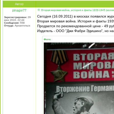
Автор
pinagor77
Вторая мировая война, история и факты 1939-1945 (коллек
Сегодня (16.09.2011) в киосках появился жур
Зарегистрирован:
29
июн 2010, 22:44
Вторая мировая война. История и факты 193
Сообщения:
558
Продается по рекомендованной цене - 49 ру
Откуда:
Архангельск
Издатель - ООО "Джи Фабри Эдишинз", но на 1
Фото: