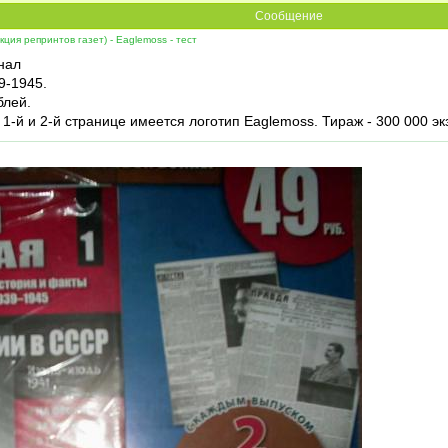
Сообщение
ция репринтов газет) - Eaglemoss - тест
нал
9-1945.
блей.
-й и 2-й странице имеется логотип Eaglemoss. Тираж - 300 000 экз.