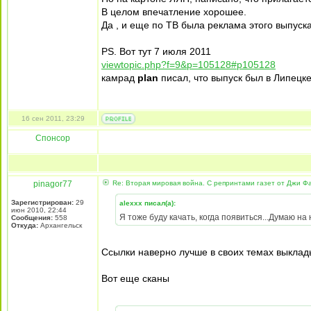
В целом впечатление хорошее.
Да , и еще по ТВ была реклама этого выпуска
PS. Вот тут 7 июля 2011
viewtopic.php?f=9&p=105128#p105128
камрад
plan
писал, что выпуск был в Липецке
16 сен 2011, 23:29
Спонсор
pinagor77
Re: Вторая мировая война. С репринтами газет от Джи Ф
Зарегистрирован:
29
alexxx писал(а):
июн 2010, 22:44
Я тоже буду качать, когда появиться...Думаю н
Сообщения:
558
Откуда:
Архангельск
Ссылки наверно лучше в своих темах выклады
Вот еще сканы