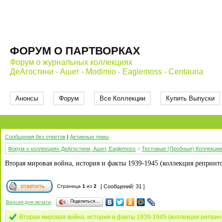
ФОРУМ О ПАРТВОРКАХ
Форум о журнальных коллекциях
ДеАгостини - Ашет - Modimio - Eaglemoss - Centauria
Анонсы
Форум
Все Коллекции
Купить Выпуски
Сообщения без ответов
|
Активные темы
Форум о коллекциях ДеАгостини, Ашет, Eaglemoss
»
Тестовые (Пробные) Коллекции
Вторая мировая война, история и факты 1939-1945 (коллекция репринтов
Страница
1
из
2
[ Сообщений: 31 ]
Поделиться…
Версия для печати
Вторая мировая война, история и факты 1939-1945 (коллекция репринто