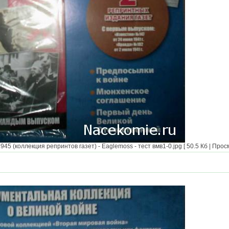
5 (коллекция репринтов газет) - Eaglemoss - тест вмв1-0.jpg [ 50.5 Кб | Прос