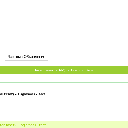
Частные Объявления
Регистрация
•
FAQ
•
Поиск
•
Вход
 газет) - Eaglemoss - тест
в газет) - Eaglemoss - тест