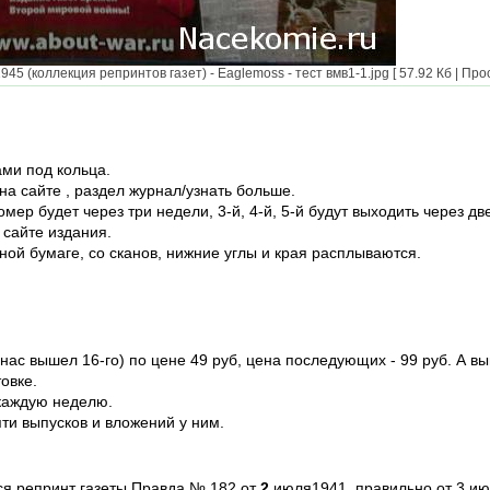
5 (коллекция репринтов газет) - Eaglemoss - тест вмв1-1.jpg [ 57.92 Кб | Про
ами под кольца.
 на сайте , раздел журнал/узнать больше.
номер будет через три недели, 3-й, 4-й, 5-й будут выходить через дв
 сайте издания.
ной бумаге, со сканов, нижние углы и края расплываются.
 нас вышел 16-го) по цене 49 руб, цена последующих - 99 руб. А в
овке.
 каждую неделю.
ти выпусков и вложений у ним.
тся репринт газеты Правда № 182 от
2
июля1941, правильно от 3 и