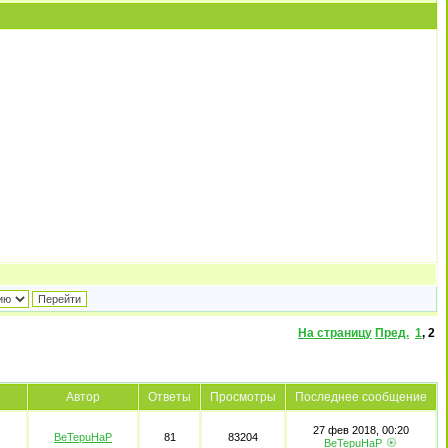
На страницу
Пред.
1
,
2
Автор
Ответы
Просмотры
Последнее сообщение
27 фев 2018, 00:20
BeTepuHaP
81
83204
BeTepuHaP