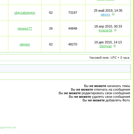
25 май 2019, 14:35
ubiyzaboingov
62
73197
alexxx
18 апр 2015, 00:33
pinagor77
26
44848
kvazar1k
19 дек 2015, 14:13
elenion
62
48270
Demyan
Часовой пояс: UTC + 3 часа
Вы
не можете
начинать темы
Вы
не можете
отвечать на сообщения
Вы
не можете
редактировать свои сообщения
Вы
не можете
удалять свои сообщения
Вы
не можете
добавлять Фото
здательств.