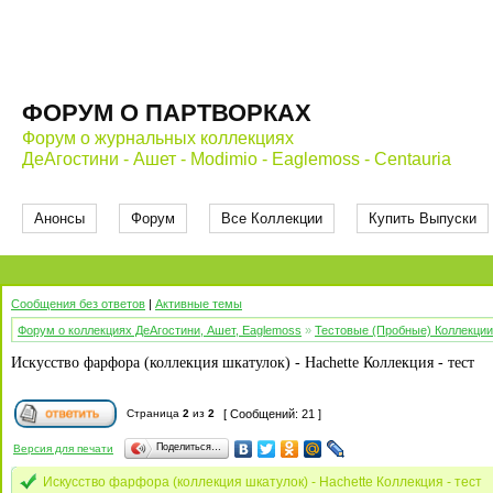
ФОРУМ О ПАРТВОРКАХ
Форум о журнальных коллекциях
ДеАгостини - Ашет - Modimio - Eaglemoss - Centauria
Анонсы
Форум
Все Коллекции
Купить Выпуски
Сообщения без ответов
|
Активные темы
Форум о коллекциях ДеАгостини, Ашет, Eaglemoss
»
Тестовые (Пробные) Коллекции
Искусство фарфора (коллекция шкатулок) - Hachette Коллекция - тест
Страница
2
из
2
[ Сообщений: 21 ]
Поделиться…
Версия для печати
Искусство фарфора (коллекция шкатулок) - Hachette Коллекция - тест