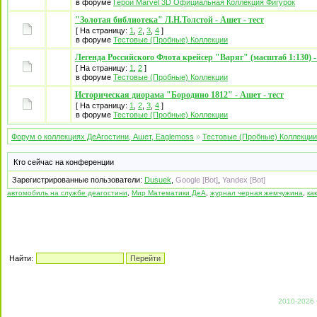
в форуме
Герои Marvel 3D Официальная Коллекция Фигурок
"Золотая библиотека" Л.Н.Толстой - Ашет - тест
[ На страницу:
1
,
2
,
3
,
4
]
в форуме
Тестовые (Пробные) Коллекции
Легенда Российского Флота крейсер "Варяг" (масштаб 1:130) - 
[ На страницу:
1
,
2
]
в форуме
Тестовые (Пробные) Коллекции
Историческая диорама "Бородино 1812" - Ашет - тест
[ На страницу:
1
,
2
,
3
,
4
]
в форуме
Тестовые (Пробные) Коллекции
Форум о коллекциях ДеАгостини, Ашет, Eaglemoss
»
Тестовые (Пробные) Коллекции
Кто сейчас на конференции
Зарегистрированные пользователи:
Dusuek
,
Google [Bot]
,
Yandex [Bot]
автомобиль на службе деагостини
,
Мир Математики ДеА
,
журнал черная жемчужина
,
ка
Найти:
2010-2026 