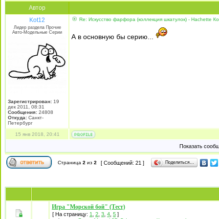
Автор
Kot12
Re: Искусство фарфора (коллекция шкатулок) - Hachette Ко
Лидер раздела Прочие
Авто-Модельные Серии
А в основную бы серию...
Зарегистрирован:
19
дек 2011, 08:31
Сообщения:
24808
Откуда:
Санкт-
Петербург
15 янв 2018, 20:41
Показать сообщ
Поделиться…
Страница
2
из
2
[ Сообщений: 21 ]
Игра "Морской бой" (Тест)
[ На страницу:
1
,
2
,
3
,
4
,
5
]