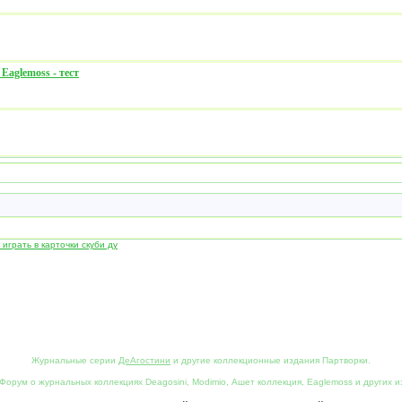
Eaglemoss - тест
к играть в карточки скуби ду
Журнальные серии
ДеАгостини
и другие коллекционные издания Партворки.
Форум о журнальных коллекциях Deagosini, Modimio, Ашет коллекция, Eaglemoss и других и