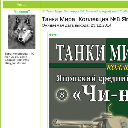
Автор
MaximenT
Танки Мира. Коллекция №8 Японский средний танк "Chi-N
Танки Мира. Коллекция №8
Я
Ожидаемая дата выхода: 23.12.2014
Фото:
Зарегистрирован:
02
июл 2014, 18:44
Сообщения:
1987
Откуда:
Москва