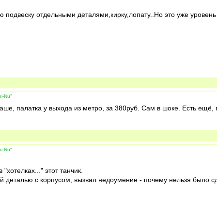
ю подвеску отдельными деталями,кирку,лопату..Но это уже уровень 
i-Nu"
аше, палатка у выхода из метро, за 380руб. Сам в шоке. Есть ещё, 
i-Nu"
"хотелках..." этот танчик.
й деталью с корпусом, вызвал недоумение - почему нельзя было сде