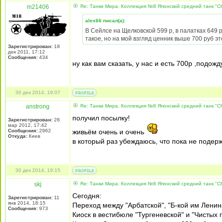
m21406
Re: Танки Мира. Коллекция №8 Японский средний танк "Ch
alex66 писал(а):
В Сейлсе на Щелковской 599 р, в палатках 649 р
такое, но на мой взгляд ценник выше 700 руб э
Зарегистрирован:
18
дек 2011, 17:12
Сообщения:
434
ну как вам сказать, у нас и есть 700р ,подож
30 дек 2014, 19:07
anstrong
Re: Танки Мира. Коллекция №8 Японский средний танк "Ch
получил посылку!
Зарегистрирован:
26
мар 2012, 17:42
Сообщения:
2962
живьём очень и очень
Откуда:
Киев
в который раз убеждаюсь, что пока не подерж
30 дек 2014, 19:15
skj
Re: Танки Мира. Коллекция №8 Японский средний танк "Ch
Сегодня:
Зарегистрирован:
11
янв 2014, 18:15
Переход между "Арбатской", "Б-кой им Ленина"
Сообщения:
973
Киоск в вестибюле "Тургеневской" и "Чистых п