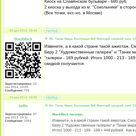
Киоск на Славянском бульваре - 680 руб.
2 киоска у выхода из м. "Сокольники" в сторону
(Все точки, есс-но, в Москве)
30 дек 2014, 19:44
BlackMack
Re: Танки Мира. Коллекция №8 Японский средний танк "Ch
Извините, а в какой стране такой ажиотаж. С
Беру 2 "Художественные галереи" и "Танки м
"галереи - 169 рублей. Итого 1000 - 213 - 16
скидкой получается.
Зарегистрирован:
22
сен 2014, 10:05
Сообщения:
733
30 дек 2014, 19:59
kettle
Re: Танки Мира. Коллекция №8 Японский средний танк "Ch
Зарегистрирован:
07
BlackMack писал(а):
апр 2013, 10:11
Извините, а в какой стране такой ажиотаж. Сего
Сообщения:
1062
Беру 2 "Художественные галереи" и "Танки мира"
Итого 1000 - 213 - 169 - 169 = 449 рублей . Как