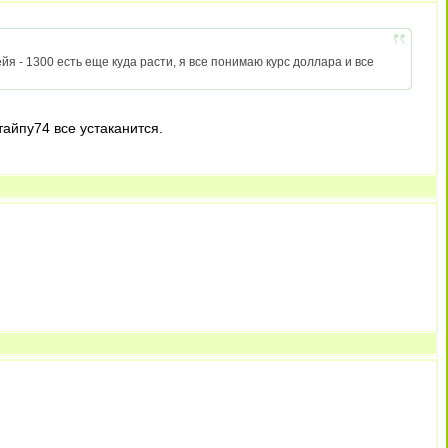
ейя - 1300 есть еще куда расти, я все понимаю курс доллара и все
 тайпу74 все устаканится.