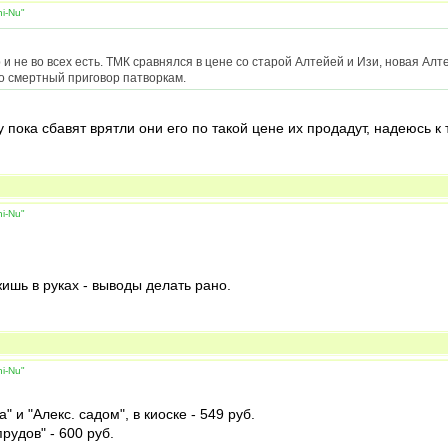
i-Nu"
 и не во всех есть. ТМК сравнялся в цене со старой Алтейей и Изи, новая Алт
то смертный приговор патворкам.
ду пока сбавят врятли они его по такой цене их продадут, надеюсь к
i-Nu"
ишь в руках - выводы делать рано.
i-Nu"
 и "Алекс. садом", в киоске - 549 руб.
рудов" - 600 руб.