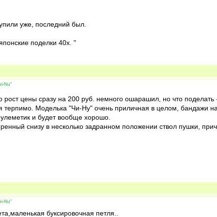
купили уже, последний был.
японские поделки 40x. "
i-Nu"
о рост цены сразу на 200 руб. немного ошарашил, но что поделать 
я терпимо. Моделька "Чи-Ну" очень приличная в целом, бандажи на 
пулеметик и будет вообще хорошо.
поренный снизу в несколько задранном положении ствол пушки, прич
i-Nu"
та,маленькая буксировочная петля..