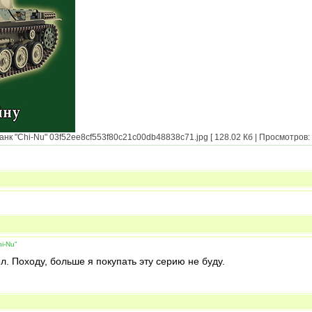
к "Chi-Nu" 03f52ee8cf553f80c21c00db48838c71.jpg [ 128.02 Кб | Просмотров: 
i-Nu"
л. Походу, больше я покупать эту серию не буду.