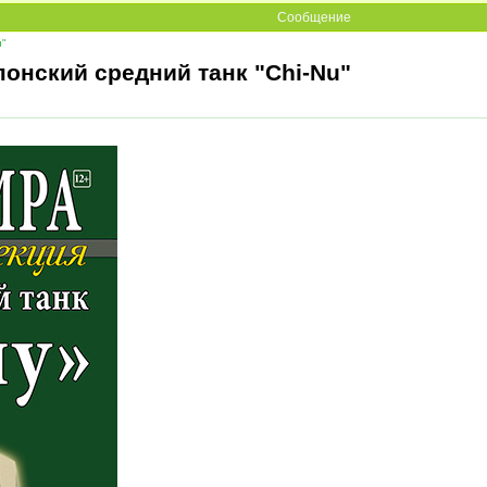
Сообщение
u"
понский средний танк "Chi-Nu"