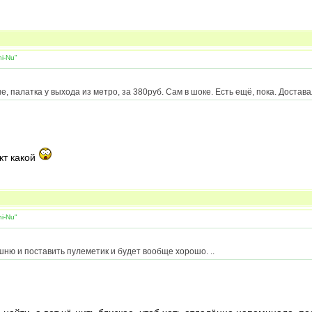
i-Nu"
, палатка у выхода из метро, за 380руб. Сам в шоке. Есть ещё, пока. Достава
кт какой
i-Nu"
ашню и поставить пулеметик и будет вообще хорошо. ..