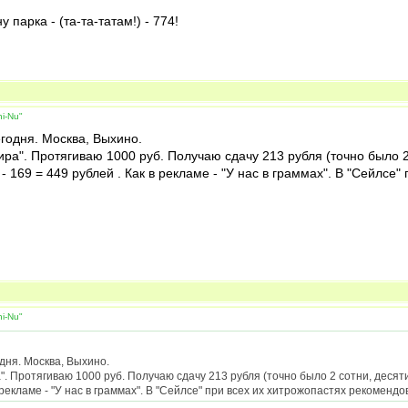
 парка - (та-та-татам!) - 774!
i-Nu"
егодня. Москва, Выхино.
ира". Протягиваю 1000 руб. Получаю сдачу 213 рубля (точно было 2
9 - 169 = 449 рублей . Как в рекламе - "У нас в граммах". В "Сейлс
i-Nu"
дня. Москва, Выхино.
. Протягиваю 1000 руб. Получаю сдачу 213 рубля (точно было 2 сотни, десяти
 в рекламе - "У нас в граммах". В "Сейлсе" при всех их хитрожопастях рекомен