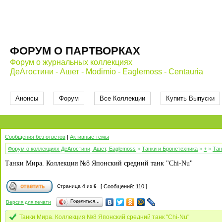
ФОРУМ О ПАРТВОРКАХ
Форум о журнальных коллекциях
ДеАгостини - Ашет - Modimio - Eaglemoss - Centauria
Анонсы
Форум
Все Коллекции
Купить Выпуски
Сообщения без ответов
|
Активные темы
Форум о коллекциях ДеАгостини, Ашет, Eaglemoss
»
Танки и Бронетехника
»
+
»
Тан
Танки Мира. Коллекция №8 Японский средний танк "Chi-Nu"
Страница
4
из
6
[ Сообщений: 110 ]
Поделиться…
Версия для печати
Танки Мира. Коллекция №8 Японский средний танк "Chi-Nu"