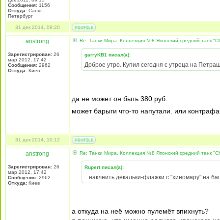
Сообщения:
1156
Откуда:
Санкт-
Петербург
31 дек 2014, 09:20
anstrong
Re: Танки Мира. Коллекция №8 Японский средний танк "Ch
Зарегистрирован:
26
garryKB1 писал(а):
мар 2012, 17:42
Доброе утро. Купил сегодня с утреца на Петраше
Сообщения:
2962
Откуда:
Киев
да не может он быть 380 руб.
может барыги что-то напутали. или контрафа
31 дек 2014, 10:12
anstrong
Re: Танки Мира. Коллекция №8 Японский средний танк "Ch
Зарегистрирован:
26
Rupert писал(а):
мар 2012, 17:42
.. наклеить декальки-флажки с "хиномару" на б
Сообщения:
2962
Откуда:
Киев
а откуда на неё можно пулемёт впихнуть?