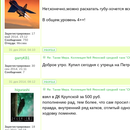
Нет,конечно,можно раскатать губу-хочется вс
В общем,уровень 4++!
Зарегистрирован:
17
май 2014, 15:12
Сообщения:
750
Откуда:
Москва
31 дек 2014, 04:10
garryKB1
Re: Танки Мира. Коллекция №8 Японский средний танк "Ch
Доброе утро. Купил сегодня с утреца на Петр
Зарегистрирован:
30
сен 2014, 21:11
Сообщения:
7
31 дек 2014, 08:12
higurashi
Re: Танки Мира. Коллекция №8 Японский средний танк "Ch
взял в ДК Крупской за 500 руб.
пополнению рад, тем более, что сам просил в 
правда, внутренний ряд катков, отлитый одно
ходовку поменяю.
Зарегистрирован:
18
дек 2011, 09:15