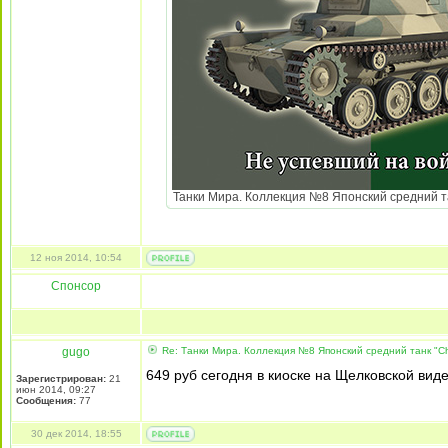
Танки Мира. Коллекция №8 Японский средний тан
12 ноя 2014, 10:54
Спонсор
gugo
Re: Танки Мира. Коллекция №8 Японский средний танк "Ch
649 руб сегодня в киоске на Щелковской виде
Зарегистрирован:
21
июн 2014, 09:27
Сообщения:
77
30 дек 2014, 18:55