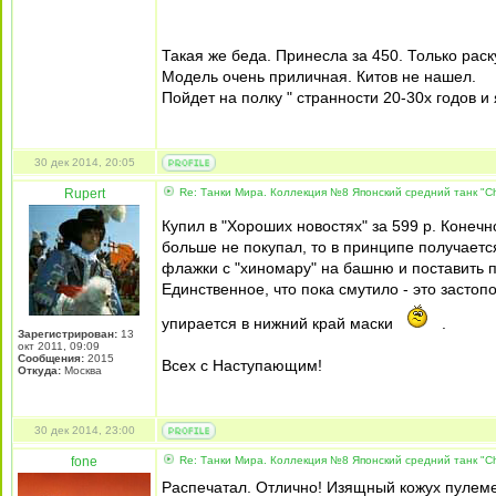
Такая же беда. Принесла за 450. Только рас
Модель очень приличная. Китов не нашел.
Пойдет на полку " странности 20-30х годов и 
30 дек 2014, 20:05
Rupert
Re: Танки Мира. Коллекция №8 Японский средний танк "Ch
Купил в "Хороших новостях" за 599 р. Конечн
больше не покупал, то в принципе получаетс
флажки с "хиномару" на башню и поставить 
Единственное, что пока смутило - это засто
упирается в нижний край маски
.
Зарегистрирован:
13
окт 2011, 09:09
Сообщения:
2015
Всех с Наступающим!
Откуда:
Москва
30 дек 2014, 23:00
fone
Re: Танки Мира. Коллекция №8 Японский средний танк "Ch
Распечатал. Отлично! Изящный кожух пулеме