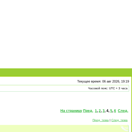
Текущее время: 06 авг 2026, 19:19
Часовой пояс: UTC + 3 часа
На страницу
Пред.
1
,
2
,
3
,
4
,
5
,
6
След.
Пред. тема
|
След. тема