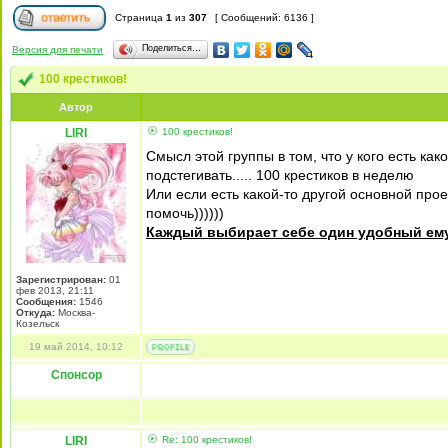
Страница
1
из
307
[ Сообщений: 6136 ]
Поделиться…
Версия для печати
100 крестиков!
Автор
LIRI
100 крестиков!
Смысл этой группы в том, что у кого есть како
подстегивать..... 100 крестиков в неделю
Или если есть какой-то другой основной проек
помочь))))))
Каждый выбирает себе один удобный ему 
Зарегистрирован:
01
фев 2013, 21:11
Сообщения:
1546
Откуда:
Москва-
Козельск
19 май 2014, 10:12
Спонсор
LIRI
Re: 100 крестиков!