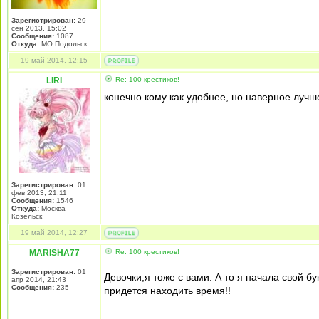
Зарегистрирован:
29
сен 2013, 15:02
Сообщения:
1087
Откуда:
МО Подольск
19 май 2014, 12:15
LIRI
Re: 100 крестиков!
конечно кому как удобнее, но наверное лучш
Зарегистрирован:
01
фев 2013, 21:11
Сообщения:
1546
Откуда:
Москва-
Козельск
19 май 2014, 12:27
MARISHA77
Re: 100 крестиков!
Зарегистрирован:
01
Девочки,я тоже с вами. А то я начала свой бу
апр 2014, 21:43
Сообщения:
235
придется находить время!!