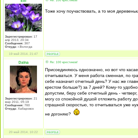
Elfi
Re: 100 крестиков!
Тоже хочу поучаствовать, а то моя деревень
Зарегистрирован:
17
апр 2013, 20:34
Сообщения:
367
Откуда:
г.Вологда
19 май 2014, 21:47
Dalna
Re: 100 крестиков!
Присоединяюсь однозначно, но вот что касает
отчитываться. У меня работа сменная, по гра
себе назначит отчетный день? У нас же главн
крестом больше?) за 7 дней? Кому-то удобно в
допустим, беру себе отчетный день - четверг
могу со спокойной душой отложить работу до
Зарегистрирован:
21
мар 2011, 05:19
страшной скоростью, то отчитываться уже ну
Сообщения:
760
Откуда:
Хабаровск
не догоняю?
20 май 2014, 10:22