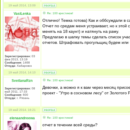
19 май 2014, 13:09
VasiLenka
Re: 100 крестиков!
Отлично! Темка готова) Как и оббсуждали в 
Отчет по средам меня устраивает, но к этой 
менять на 18 каунт) и натянуть на раму.
Предлагаю в шапку темы сделать список учас
отчетов. Штрафовать прогульщиц будем или 
Зарегистрирован:
03
фев 2013, 13:19
Сообщения:
1468
Откуда:
Хабаровск
19 май 2014, 14:10
SvetlanaRzn
Re: 100 крестиков!
Девочки, а можно я к вам через месяц присо
Зарегистрирован:
08
май 2011, 17:33
проект - "Утро в сосновом лесу" от Золотого 
Сообщения:
600
Откуда:
г. Рязань
19 май 2014, 16:21
elenaandreewa
Re: 100 крестиков!
отчет в течении всей среды?