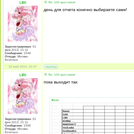
LIRI
Re: 100 крестиков!
день для отчета конечно выбираете сами!
Зарегистрирован:
01
фев 2013, 21:11
Сообщения:
1546
Откуда:
Москва-
Козельск
20 май 2014, 10:37
LIRI
Re: 100 крестиков!
пока выходит так:
Фото:
Зарегистрирован:
01
фев 2013, 21:11
Сообщения:
1546
Откуда:
Москва-
Козельск