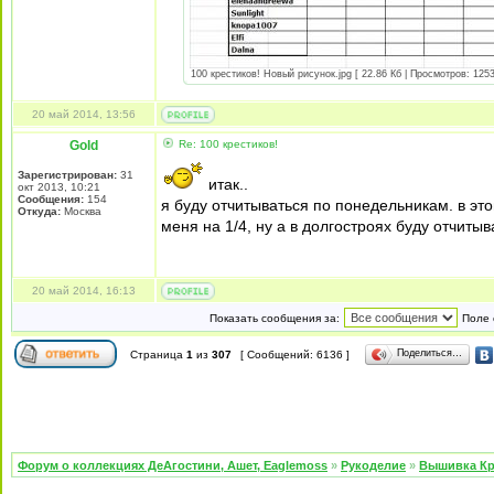
100 крестиков! Новый рисунок.jpg [ 22.86 Кб | Просмотров: 1253
20 май 2014, 13:56
Gold
Re: 100 крестиков!
Зарегистрирован:
31
итак..
окт 2013, 10:21
Сообщения:
154
я буду отчитываться по понедельникам. в этой
Откуда:
Москва
меня на 1/4, ну а в долгостроях буду отчит
20 май 2014, 16:13
Показать сообщения за:
Поле 
Поделиться…
Страница
1
из
307
[ Сообщений: 6136 ]
Форум о коллекциях ДеАгостини, Ашет, Eaglemoss
»
Рукоделие
»
Вышивка Кр