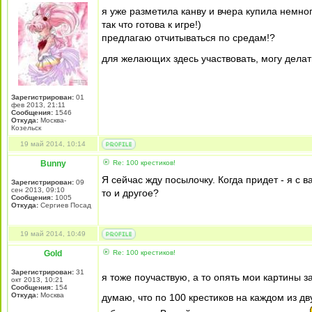
я уже разметила канву и вчера купила немн
так что готова к игре!)
предлагаю отчитываться по средам!?
для желающих здесь участвовать, могу делать 
Зарегистрирован:
01
фев 2013, 21:11
Сообщения:
1546
Откуда:
Москва-
Козельск
19 май 2014, 10:14
Bunny
Re: 100 крестиков!
Я сейчас жду посылочку. Когда придет - я с 
Зарегистрирован:
09
сен 2013, 09:10
то и другое?
Сообщения:
1005
Откуда:
Сергиев Посад
19 май 2014, 10:49
Gold
Re: 100 крестиков!
Зарегистрирован:
31
я тоже поучаствую, а то опять мои картины 
окт 2013, 10:21
Сообщения:
154
Откуда:
Москва
думаю, что по 100 крестиков на каждом из д