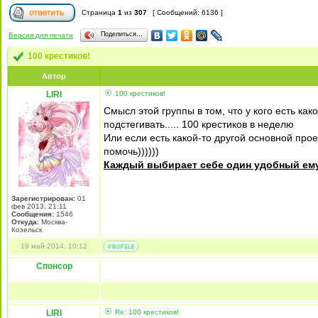
Страница
1
из
307
[ Сообщений: 6136 ]
Поделиться…
Версия для печати
100 крестиков!
Автор
LIRI
100 крестиков!
Смысл этой группы в том, что у кого есть како
подстегивать..... 100 крестиков в неделю
Или если есть какой-то другой основной проек
помочь))))))
Каждый выбирает себе один удобный ему 
Зарегистрирован:
01
фев 2013, 21:11
Сообщения:
1546
Откуда:
Москва-
Козельск
19 май 2014, 10:12
Спонсор
LIRI
Re: 100 крестиков!