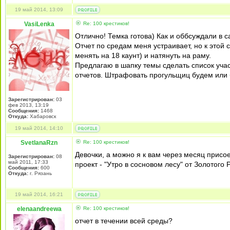
19 май 2014, 13:09
VasiLenka
Re: 100 крестиков!
Отлично! Темка готова) Как и оббсуждали в 
Отчет по средам меня устраивает, но к этой 
менять на 18 каунт) и натянуть на раму.
Предлагаю в шапку темы сделать список учас
отчетов. Штрафовать прогульщиц будем или 
Зарегистрирован:
03
фев 2013, 13:19
Сообщения:
1468
Откуда:
Хабаровск
19 май 2014, 14:10
SvetlanaRzn
Re: 100 крестиков!
Девочки, а можно я к вам через месяц присо
Зарегистрирован:
08
май 2011, 17:33
проект - "Утро в сосновом лесу" от Золотого 
Сообщения:
600
Откуда:
г. Рязань
19 май 2014, 16:21
elenaandreewa
Re: 100 крестиков!
отчет в течении всей среды?