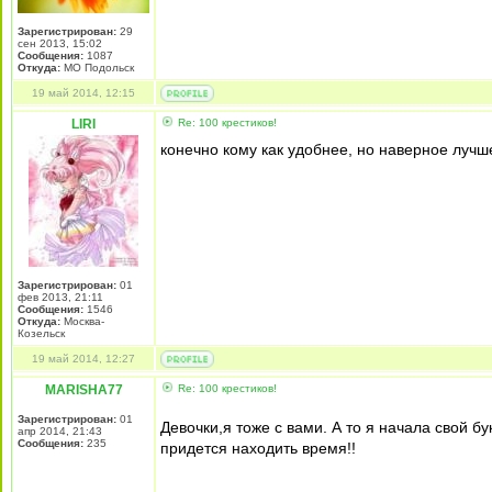
Зарегистрирован:
29
сен 2013, 15:02
Сообщения:
1087
Откуда:
МО Подольск
19 май 2014, 12:15
LIRI
Re: 100 крестиков!
конечно кому как удобнее, но наверное лучш
Зарегистрирован:
01
фев 2013, 21:11
Сообщения:
1546
Откуда:
Москва-
Козельск
19 май 2014, 12:27
MARISHA77
Re: 100 крестиков!
Зарегистрирован:
01
Девочки,я тоже с вами. А то я начала свой бу
апр 2014, 21:43
Сообщения:
235
придется находить время!!