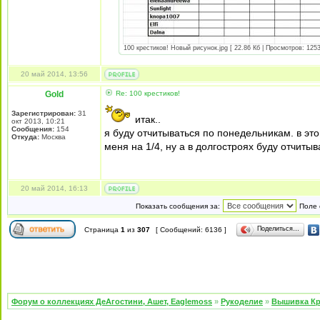
100 крестиков! Новый рисунок.jpg [ 22.86 Кб | Просмотров: 1253
20 май 2014, 13:56
Gold
Re: 100 крестиков!
Зарегистрирован:
31
итак..
окт 2013, 10:21
Сообщения:
154
я буду отчитываться по понедельникам. в этой
Откуда:
Москва
меня на 1/4, ну а в долгостроях буду отчит
20 май 2014, 16:13
Показать сообщения за:
Поле 
Поделиться…
Страница
1
из
307
[ Сообщений: 6136 ]
Форум о коллекциях ДеАгостини, Ашет, Eaglemoss
»
Рукоделие
»
Вышивка Кр