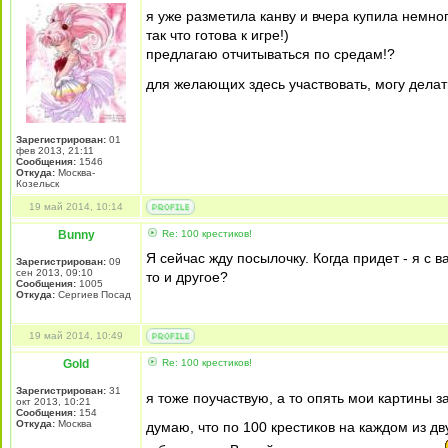
я уже разметила канву и вчера купила немн
так что готова к игре!)
предлагаю отчитываться по средам!?
для желающих здесь участвовать, могу делать 
Зарегистрирован:
01
фев 2013, 21:11
Сообщения:
1546
Откуда:
Москва-
Козельск
19 май 2014, 10:14
Bunny
Re: 100 крестиков!
Я сейчас жду посылочку. Когда придет - я с 
Зарегистрирован:
09
сен 2013, 09:10
то и другое?
Сообщения:
1005
Откуда:
Сергиев Посад
19 май 2014, 10:49
Gold
Re: 100 крестиков!
Зарегистрирован:
31
я тоже поучаствую, а то опять мои картины 
окт 2013, 10:21
Сообщения:
154
Откуда:
Москва
думаю, что по 100 крестиков на каждом из д