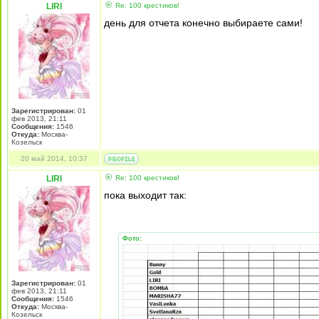
LIRI
Re: 100 крестиков!
день для отчета конечно выбираете сами!
Зарегистрирован:
01
фев 2013, 21:11
Сообщения:
1546
Откуда:
Москва-
Козельск
20 май 2014, 10:37
LIRI
Re: 100 крестиков!
пока выходит так:
Фото:
Зарегистрирован:
01
фев 2013, 21:11
Сообщения:
1546
Откуда:
Москва-
Козельск