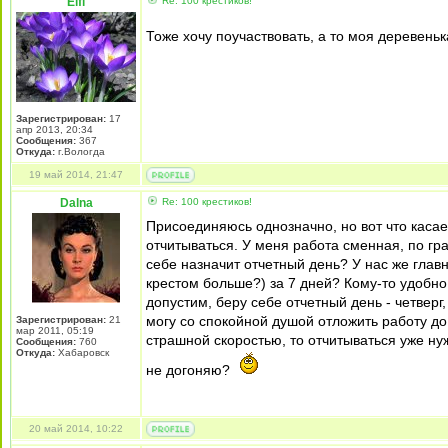
Elfi
Re: 100 крестиков!
Тоже хочу поучаствовать, а то моя деревень
Зарегистрирован:
17
апр 2013, 20:34
Сообщения:
367
Откуда:
г.Вологда
19 май 2014, 21:47
Dalna
Re: 100 крестиков!
Присоединяюсь однозначно, но вот что касает
отчитываться. У меня работа сменная, по гра
себе назначит отчетный день? У нас же главн
крестом больше?) за 7 дней? Кому-то удобно в
допустим, беру себе отчетный день - четверг
могу со спокойной душой отложить работу до
Зарегистрирован:
21
мар 2011, 05:19
страшной скоростью, то отчитываться уже ну
Сообщения:
760
Откуда:
Хабаровск
не догоняю?
20 май 2014, 10:22