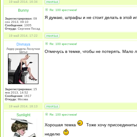
19 май 2014, 16:34
Bunny
Re: 100 крестиков!
Я думаю, штрафы и не стоит делать в этой иг
Зарегистрирован:
09
сен 2013, 09:10
Сообщения:
1005
Откуда:
Сергиев Посад
19 май 2014, 17:22
Divnaya
Re: 100 крестиков!
Лидер раздела Лоскутное
Отмечусь в темке, чтобы не потерять. Мало л
Шитье
Зарегистрирован:
15
янв 2013, 14:52
Сообщения:
1617
Откуда:
Mосква
19 май 2014, 18:13
Sunlight
Re: 100 крестиков!
Хорошая темка
Тоже хочу присоединитьс
неделю