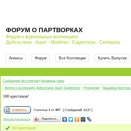
ФОРУМ О ПАРТВОРКАХ
Форум о журнальных коллекциях
ДеАгостини - Ашет - Modimio - Eaglemoss - Centauria
Анонсы
Форум
Все Коллекции
Купить Выпуски
Сообщения без ответов
|
Активные темы
Форум о коллекциях ДеАгостини, Ашет, Eaglemoss
»
Рукоделие
»
Вышивка Крестом. 
100 крестиков!
Страница
1
из
307
[ Сообщений: 6137 ]
Поделиться…
Версия для печати
100 крестиков!