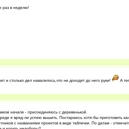
е раз в неделю!
кет и столько дел навалилось,что не доходят до него руки!
А те
самом начале - присоединяюсь с деревенькой.
среде я вряд-ли успею вышить. Постараюсь хотя-бы приготовить канв
тников с названиями проектов в виде таблички. По датам - отмеч
е и копить недоборы?