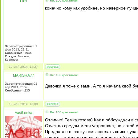
LIRI
Re: 100 крестиков!
конечно кому как удобнее, но наверное лучш
Зарегистрирован:
01
фев 2013, 21:11
Сообщения:
1546
Откуда:
Москва-
Козельск
19 май 2014, 12:27
MARISHA77
Re: 100 крестиков!
Зарегистрирован:
01
Девочки,я тоже с вами. А то я начала свой бу
апр 2014, 21:43
Сообщения:
235
19 май 2014, 13:09
VasiLenka
Re: 100 крестиков!
Отлично! Темка готова) Как и оббсуждали в 
Отчет по средам меня устраивает, но к этой 
Предлагаю в шапку темы сделать список учас
лояльны и только мягко напоминать об отчет