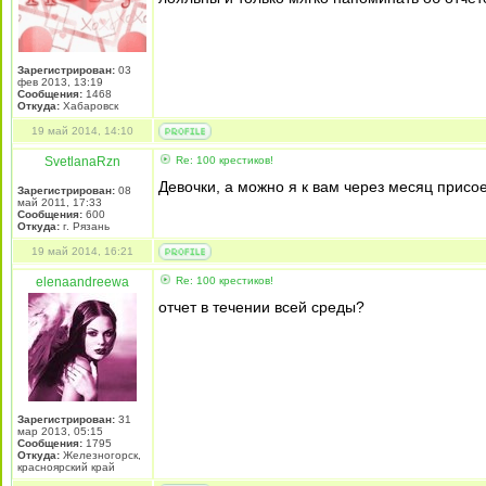
Зарегистрирован:
03
фев 2013, 13:19
Сообщения:
1468
Откуда:
Хабаровск
19 май 2014, 14:10
SvetlanaRzn
Re: 100 крестиков!
Девочки, а можно я к вам через месяц присое
Зарегистрирован:
08
май 2011, 17:33
Сообщения:
600
Откуда:
г. Рязань
19 май 2014, 16:21
elenaandreewa
Re: 100 крестиков!
отчет в течении всей среды?
Зарегистрирован:
31
мар 2013, 05:15
Сообщения:
1795
Откуда:
Железногорск,
красноярский край