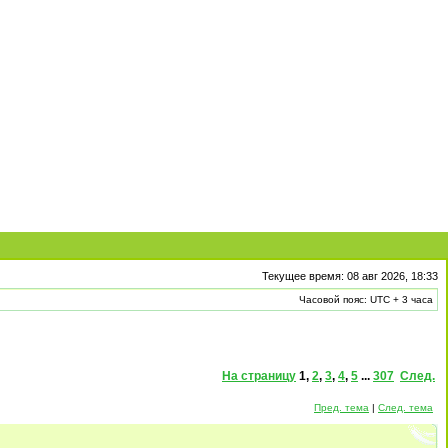
Текущее время: 08 авг 2026, 18:33
Часовой пояс: UTC + 3 часа
На страницу
1
,
2
,
3
,
4
,
5
...
307
След.
Пред. тема
|
След. тема