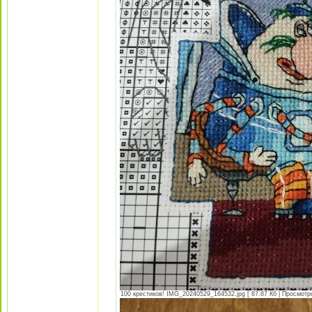
100 крестиков! IMG_20240529_164532.jpg [ 87.87 Кб | Просмотро