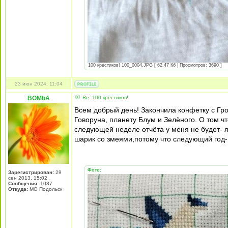
100 крестиков! 100_0004.JPG [ 62.47 Кб | Просмотров: 3690 ]
23 июн 2024, 11:04
BOMbA
Re: 100 крестиков!
Всем добрый день! Закончила конфетку с Гро
Говоруна, планету Блум и Зелёного. О том чт
следующей неделе отчёта у меня не будет- 
шарик со змеями,потому что следующий год-
Фото:
Зарегистрирован:
29
сен 2013, 15:02
Сообщения:
1087
Откуда:
МО Подольск