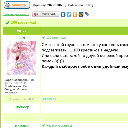
Страница
282
из
307
[ Сообщений: 6136 ]
Поделиться…
Версия для печати
100 крестиков!
Автор
LIRI
100 крестиков!
Смысл этой группы в том, что у кого есть како
подстегивать..... 100 крестиков в неделю
Или если есть какой-то другой основной проек
помочь))))))
Каждый выбирает себе один удобный ему 
Зарегистрирован:
01
фев 2013, 21:11
Сообщения:
1546
Откуда:
Москва-
Козельск
19 май 2014, 10:12
Спонсор
Nataniel
Re: 100 крестиков!