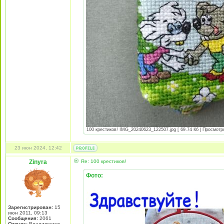
100 крестиков! IMG_20240623_122507.jpg [ 69.74 Кб | Просмотро
23 июн 2024, 12:42
Zinyra
Re: 100 крестиков!
Фото:
Зарегистрирован:
15
июн 2011, 09:13
Сообщения:
2061
Откуда:
Владивосток