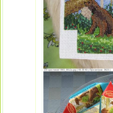
100 крестиков! IMG_6612а.jpg [ 69.39 Кб | Просмотров: 3623 ]