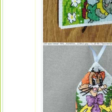
100 крестиков! IMG_20240531_123813.jpg [ 71.18 Кб | Просмотро