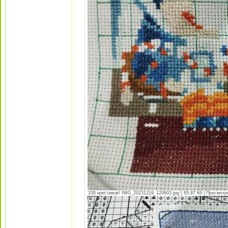
100 крестиков! IMG_20231219_120603.jpg [ 83.87 Кб | Просмотро