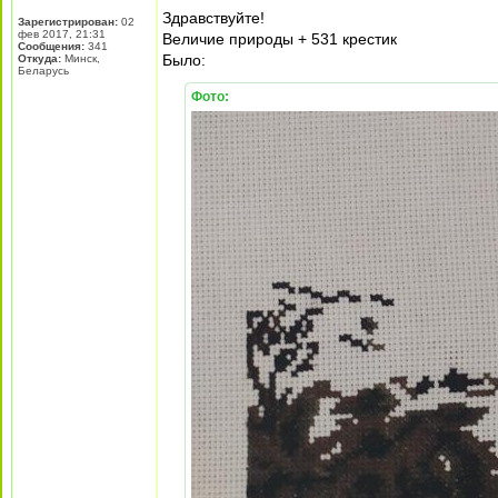
Здравствуйте!
Зарегистрирован:
02
фев 2017, 21:31
Величие природы + 531 крестик
Сообщения:
341
Было:
Откуда:
Минск,
Беларусь
Фото: