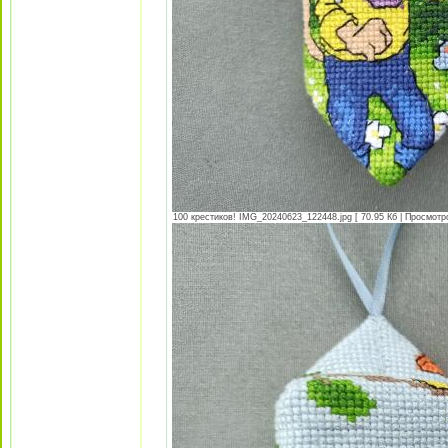
100 крестиков! IMG_20240623_122448.jpg [ 70.95 Кб | Просмотро