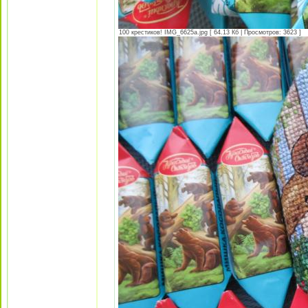
100 крестиков! IMG_6625а.jpg [ 64.13 Кб | Просмотров: 3623 ]