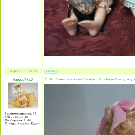
24 фев 2021, 01:35
Knopo4kaJ
Re: Совместная покупка "Конфеток" от Мари Осмонд и дру
Зарегистрирован:
01
апр 2012, 23:46
Сообщения:
1544
Откуда:
Харьков, Курск