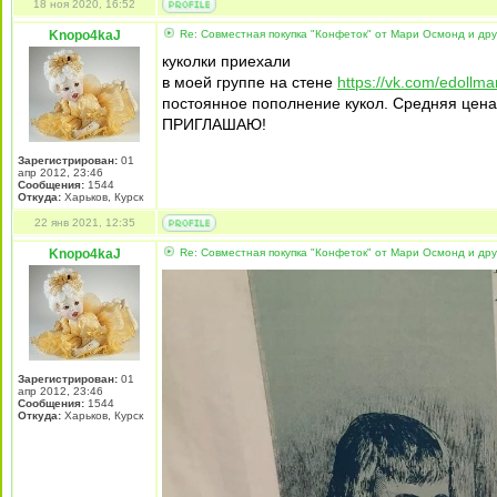
18 ноя 2020, 16:52
Knopo4kaJ
Re: Совместная покупка "Конфеток" от Мари Осмонд и дру
куколки приехали
в моей группе на стене
https://vk.com/edollma
постоянное пополнение кукол. Средняя цена 
ПРИГЛАШАЮ!
Зарегистрирован:
01
апр 2012, 23:46
Сообщения:
1544
Откуда:
Харьков, Курск
22 янв 2021, 12:35
Knopo4kaJ
Re: Совместная покупка "Конфеток" от Мари Осмонд и дру
Зарегистрирован:
01
апр 2012, 23:46
Сообщения:
1544
Откуда:
Харьков, Курск