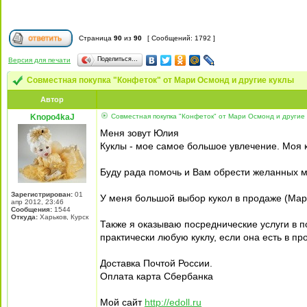
Страница
90
из
90
[ Сообщений: 1792 ]
Поделиться…
Версия для печати
Совместная покупка "Конфеток" от Мари Осмонд и другие куклы
Автор
Knopo4kaJ
Совместная покупка "Конфеток" от Мари Осмонд и другие 
Меня зовут Юлия
Куклы - мое самое большое увлечение. Моя 
Буду рада помочь и Вам обрести желанных 
Зарегистрирован:
01
У меня большой выбор кукол в продаже (Мар
апр 2012, 23:46
Сообщения:
1544
Откуда:
Харьков, Курск
Также я оказываю посреднические услуги в п
практически любую куклу, если она есть в пр
Доставка Почтой России.
Оплата карта Сбербанка
Мой сайт
http://edoll.ru