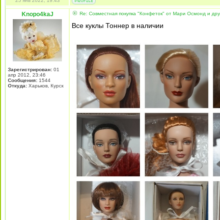
25 янв 2022, 19:43
Knopo4kaJ
Re: Совместная покупка "Конфеток" от Мари Осмонд и дру
Все куклы Тоннер в наличии
Зарегистрирован:
01
апр 2012, 23:46
Сообщения:
1544
Откуда:
Харьков, Курск