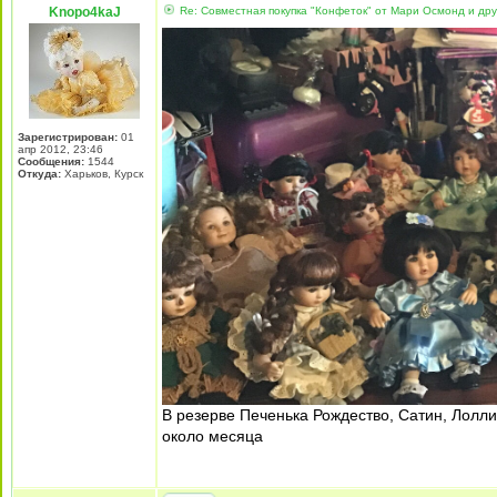
Knopo4kaJ
Re: Совместная покупка "Конфеток" от Мари Осмонд и дру
Зарегистрирован:
01
апр 2012, 23:46
Сообщения:
1544
Откуда:
Харьков, Курск
В резерве Печенька Рождество, Сатин, Лолл
около месяца