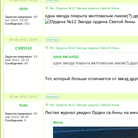
xpxp
Re: Ордена №12 Звезда ордена Святой Анны
одна звезда покрыта желтоватым лаком(?),др
Зарегистрирован:
09
окт 2010, 23:45
Сообщения:
301
28 авг 2012, 19:06
CVN5510
Re: Ордена №12 Звезда ордена Святой Анны
xpxp писал(а):
Зарегистрирован:
29
май 2012, 18:22
одна звезда покрыта желтоватым лаком(?),друг
Сообщения:
60
Тот, который больше отличается от звезд дру
29 авг 2012, 13:01
Kote
Re: Ордена №12 Звезда ордена Святой Анны
Листая журнал увидел Орден св.Анны на меча
Зарегистрирован:
06
апр 2014, 08:46
Сообщения:
9
Фото: