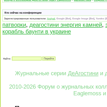
Форум о коллекциях ДеАгостини, Ашет, Eaglemoss
»
Фалеристика
»
Ордена Р
Кто сейчас на конференции
Зарегистрированные пользователи:
Andysil
,
Google [Bot]
,
Google Image [Bot]
,
Yandex [B
патворки
,
деагостини энергия камней
,
корабль баунти в украине
Найти:
Журнальные серии
ДеАгостини
и 
2010-2026 Форум о журнальных колле
Eaglemoss и