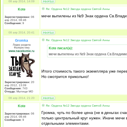
08 апр 2014, 14:09
Kote
Re: Ордена №12 Звезда ордена Святой Анны
мечи выпилены из №9 Знак ордена Св.Владим
Зарегистрирован:
06
апр 2014, 08:46
Сообщения:
9
08 апр 2014, 20:41
Gromka
Re: Ордена №12 Звезда ордена Святой Анны
Лидер раздела
Фалеристика
Kote писал(а):
мечи выпилены из №9 Знак ордена Св.Владимира
Итого стоимость такого экземпляра уже пере
Но смотрится прикольно!
Зарегистрирован:
20
апр 2012, 13:09
Сообщения:
743
Откуда:
Мытищи МО
08 апр 2014, 21:20
Kote
Re: Ордена №12 Звезда ордена Святой Анны
Громка, чуть по более цена (не в деньгах сча
Зарегистрирован:
06
апр 2014, 08:46
только центральный круг нужен. Иначе мечи 
Сообщения:
9
отдельными элементами.