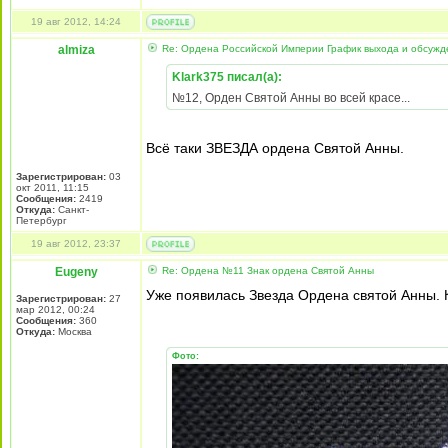
19 авг 2012, 14:24
almiza
Re: Ордена Российской Империи График выхода и обсужд
Klark375 писал(а):
№12, Орден Святой Анны во всей красе...
Всё таки ЗВЕЗДА ордена Святой Анны.
Зарегистрирован:
03
окт 2011, 11:15
Сообщения:
2419
Откуда:
Санкт-
Петербург
19 авг 2012, 23:37
Eugeny
Re: Ордена №11 Знак ордена Святой Анны
Уже появилась Звезда Ордена святой Анны. 
Зарегистрирован:
27
мар 2012, 00:24
Сообщения:
360
Откуда:
Москва
Фото: