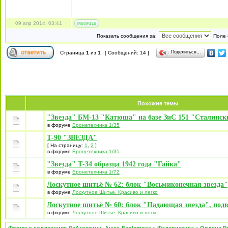
09 апр 2014, 03:41
Показать сообщения за:
Поле 
Поделиться…
Страница
1
из
1
[ Сообщений: 14 ]
Похожие темы
"Звезда" БМ-13 "Катюша" на базе ЗиС 151 "Сталинск
в форуме
Бронетехника 1/35
Т-90 "ЗВЕЗДА"
[ На страницу:
1
,
2
]
в форуме
Бронетехника 1/35
"Звезда" Т-34 образца 1942 года "Гайка"
в форуме
Бронетехника 1/72
Лоскутное шитьё № 62: блок "Восьмиконечная звезда",
в форуме
Лоскутное Шитье. Красиво и легко
Лоскутное шитьё № 60: блок "Падающая звезда", подв
в форуме
Лоскутное Шитье. Красиво и легко