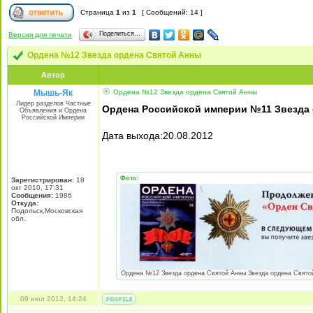
Страница
1
из
1
[ Сообщений: 14 ]
Поделиться…
Версия для печати
Ордена №12 Звезда ордена Святой Анны
Автор
Мышь-Як
Ордена №12 Звезда ордена Святой Анны
Лидер разделов Частные
Ордена Российской империи №11 Звезда
Объявления и Ордена
Российской Империи
Дата выхода:20.08.2012
Фото:
Зарегистрирован:
18
окт 2010, 17:31
Сообщения:
1986
Откуда:
Подольск,Московская
обл.
Ордена №12 Звезда ордена Святой Анны Звезда ордена Святой А
09 июл 2012, 14:24