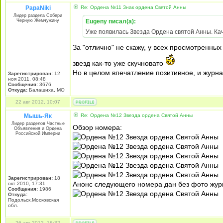
PapaNiki
Re: Ордена №11 Знак ордена Святой Анны
Лидер раздела Собери
Черную Жемчужину
Eugeny писал(а):
Уже появилась Звезда Ордена святой Анны. Кач
За "отлично" не скажу, у всех просмотренных
звезд как-то уже скучновато
Но в целом впечатление позитивное, и журн
Зарегистрирован:
12
ноя 2011, 08:48
Сообщения:
3676
Откуда:
Балашиха, МО
22 авг 2012, 10:07
Мышь-Як
Re: Ордена №12 Звезда ордена Святой Анны
Лидер разделов Частные
Обзор номера:
Объявления и Ордена
Российской Империи
Зарегистрирован:
18
Анонс следующего номера дан без фото жур
окт 2010, 17:31
Сообщения:
1986
Откуда:
Подольск,Московская
обл.
26 авг 2012, 16:32