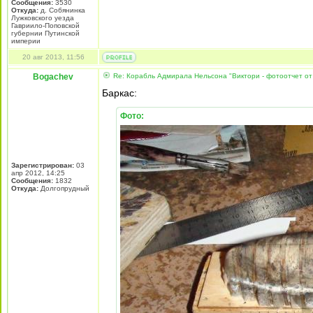
Сообщения:
3530
Откуда:
д. Собянинка
Лужковского уезда
Гавриило-Поповской
губернии Путинской
империи
20 авг 2013, 11:56
Bogachev
Re: Корабль Адмирала Нельсона "Виктори - фотоотчет от
Баркас:
Фото:
Зарегистрирован:
03
апр 2012, 14:25
Сообщения:
1832
Откуда:
Долгопрудный