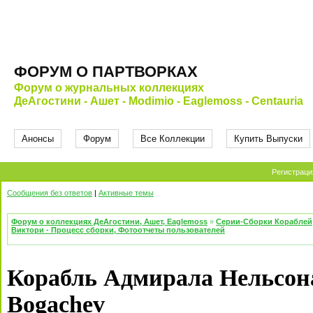
ФОРУМ О ПАРТВОРКАХ
Форум о журнальных коллекциях
ДеАгостини - Ашет - Modimio - Eaglemoss - Centauria
Анонсы
Форум
Все Коллекции
Купить Выпуски
Регистраци
Сообщения без ответов
|
Активные темы
Форум о коллекциях ДеАгостини, Ашет, Eaglemoss
»
Серии-Сборки Кораблей
Виктори - Процесс сборки, Фотоотчеты пользователей
Корабль Адмирала Нельсона
Bogachev