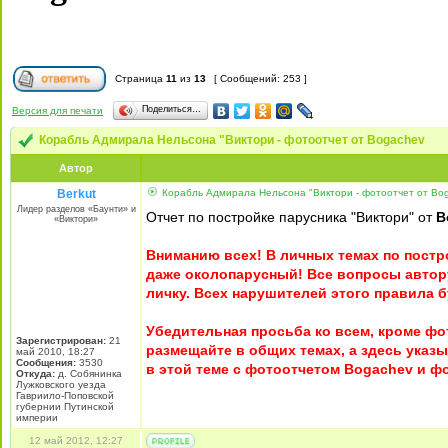
Страница
11
из
13
[ Сообщений: 253 ]
Поделиться…
Версия для печати
Корабль Адмирала Нельсона "Виктори - фотоотчет от Bogachev
Автор
Berkut
Корабль Адмирала Нельсона "Виктори - фотоотчет от Bo
Лидер разделов «Баунти» и
Отчет по постройке парусника "Виктори" от
B
«Виктори»
Вниманию всех! В личных темах по постр
даже околопарусный! Все вопросы автору
личку. Всех нарушителей этого правила б
Убедительная просьба ко всем, кроме ф
Зарегистрирован:
21
размещайте в общих темах, а здесь указ
май 2010, 18:27
Сообщения:
3530
в этой теме с фотоотчетом Bogachev и 
Откуда:
д. Собянинка
Лужковского уезда
Гавриило-Поповской
губернии Путинской
империи
12 май 2012, 12:27