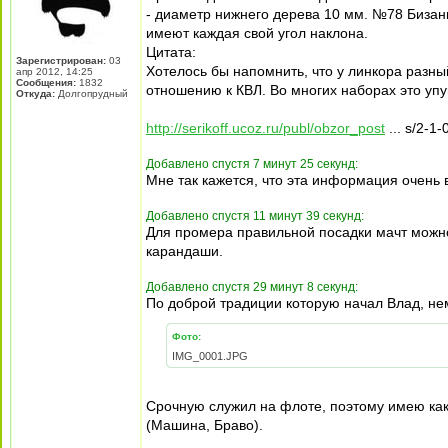
- диаметр нижнего дерева 10 мм. №78 Бизань
имеют каждая свой угол наклона.
Цитата:
Зарегистрирован:
03
Хотелось бы напомнить, что у линкора разный
апр 2012, 14:25
Сообщения:
1832
отношению к КВЛ. Во многих наборах это уп
Откуда:
Долгопрудный
http://serikoff.ucoz.ru/publ/obzor_post
... s/2-1-
Добавлено спустя 7 минут 25 секунд:
Мне так кажется, что эта информация очень в
Добавлено спустя 11 минут 39 секунд:
Для промера правильной посадки мачт можно 
карандаши.
Добавлено спустя 29 минут 8 секунд:
По доброй традиции которую начал Влад, нем
Фото:
IMG_0001.JPG
Срочную служил на флоте, поэтому имею каки
(Машина, Браво).