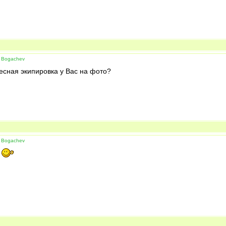
 Bogachev
есная экипировка у Вас на фото?
 Bogachev
/