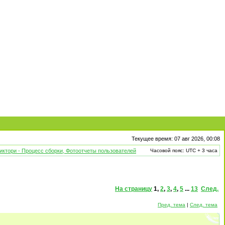
Текущее время: 07 авг 2026, 00:08
иктори - Процесс сборки, Фотоотчеты пользователей
Часовой пояс: UTC + 3 часа
На страницу
1
,
2
,
3
,
4
,
5
...
13
След.
Пред. тема
|
След. тема