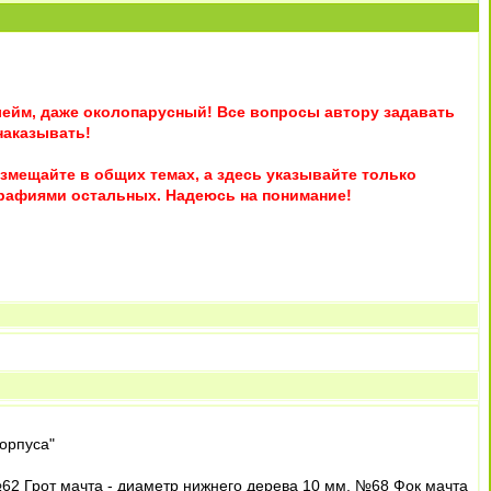
лейм, даже околопарусный! Все вопросы автору задавать
наказывать!
мещайте в общих темах, а здесь указывайте только
графиями остальных. Надеюсь на понимание!
корпуса"
62 Грот мачта - диаметр нижнего дерева 10 мм. №68 Фок мачта