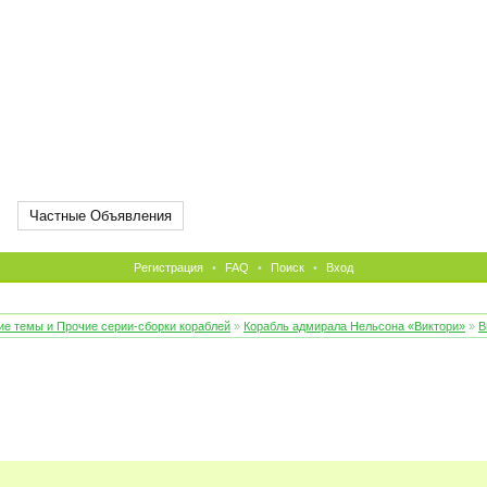
Частные Объявления
Регистрация
•
FAQ
•
Поиск
•
Вход
е темы и Прочие серии-сборки кораблей
»
Корабль адмирала Нельсона «Виктори»
»
В