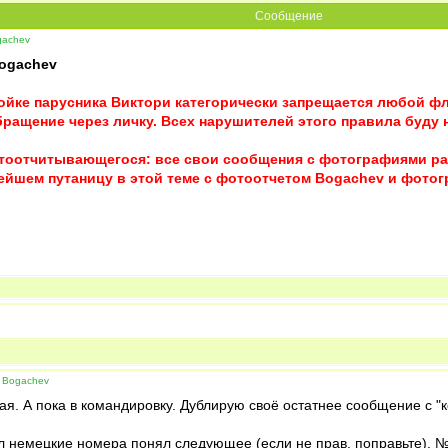
Сообщение
gachev
ogachev
ойке парусника Виктори категорически запрещается любой ф
бращение через личку. Всех нарушителей этого правила буду 
отоотчитывающегося: все свои сообщения с фотографиями раз
нейшем путаницу в этой теме с фотоотчетом Bogachev и фото
 Bogachev
ая. А пока в командировку. Дублирую своё остатнее сообщение с "
 немецкие номера понял следующее (если не прав, поправьте). №