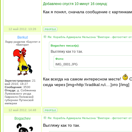
Добавлено спустя 10 минут 16 секунд:
Как я понял, сначала сообщение с картинкам
12 май 2012, 13:26
Berkut
Re: Корабль Адмирала Нельсона "Виктори - фотоотчет от
Лидер разделов «Баунти» и
«Виктори»
Bogachev писал(а):
Выгляжу как то так.
Фото:
IMG_0001.JPG
Как всегда на самом интересном месте!
С
Зарегистрирован:
21
май 2010, 18:27
сюда через [img=http:\\radikal.ru\....]это [/img]
Сообщения:
3530
Откуда:
д. Собянинка
Лужковского уезда
Гавриило-Поповской
губернии Путинской
империи
12 май 2012, 14:48
Bogachev
Re: Корабль Адмирала Нельсона "Виктори - фотоотчет от
Выгляжу как то так.