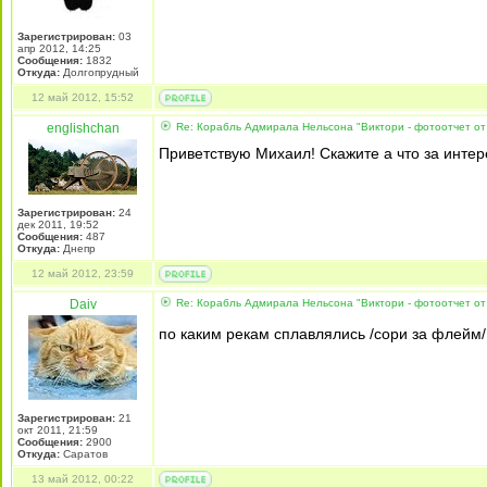
Зарегистрирован:
03
апр 2012, 14:25
Сообщения:
1832
Откуда:
Долгопрудный
12 май 2012, 15:52
englishchan
Re: Корабль Адмирала Нельсона "Виктори - фотоотчет от
Приветствую Михаил! Скажите а что за интер
Зарегистрирован:
24
дек 2011, 19:52
Сообщения:
487
Откуда:
Днепр
12 май 2012, 23:59
Daiv
Re: Корабль Адмирала Нельсона "Виктори - фотоотчет от
по каким рекам сплавлялись /сори за флейм
Зарегистрирован:
21
окт 2011, 21:59
Сообщения:
2900
Откуда:
Саратов
13 май 2012, 00:22