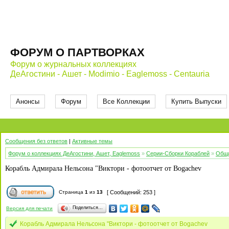
ФОРУМ О ПАРТВОРКАХ
Форум о журнальных коллекциях
ДеАгостини - Ашет - Modimio - Eaglemoss - Centauria
Анонсы
Форум
Все Коллекции
Купить Выпуски
Сообщения без ответов
|
Активные темы
Форум о коллекциях ДеАгостини, Ашет, Eaglemoss
»
Серии-Сборки Кораблей
»
Общи
Корабль Адмирала Нельсона "Виктори - фотоотчет от Bogachev
Страница
1
из
13
[ Сообщений: 253 ]
Поделиться…
Версия для печати
Корабль Адмирала Нельсона "Виктори - фотоотчет от Bogachev