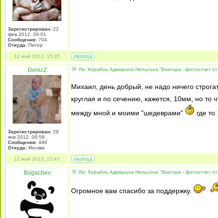
Зарегистрирован:
22
фев 2012, 09:01
Сообщения:
704
Откуда:
Питер
12 май 2012, 15:35
DenizZ
Re: Корабль Адмирала Нельсона "Виктори - фотоотчет от
Михаил, день добрый, не надо ничего строгат
круглая и по сечению, кажется, 10мм, но то 
между мной и моими "шедеврами"
где то
Зарегистрирован:
28
янв 2012, 00:58
Сообщения:
496
Откуда:
Москва
12 май 2012, 15:47
Bogachev
Re: Корабль Адмирала Нельсона "Виктори - фотоотчет от
Огромное вам спасибо за поддержку.