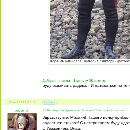
Корабль Адмирала Нельсона "Виктори - фотоотч
Добавлено спустя 1 минуту 58 секунд:
Буду осваивать радикал. И натыкаться на те 
12 май 2012, 15:17
petrovich
Re: Корабль Адмирала Нельсона "Виктори - фотоотчет от
Здравствуйте, Михаил! Нашего полку прибыло
радостнее стократ! С нетерпением буду жда
С Уважением, Влад.