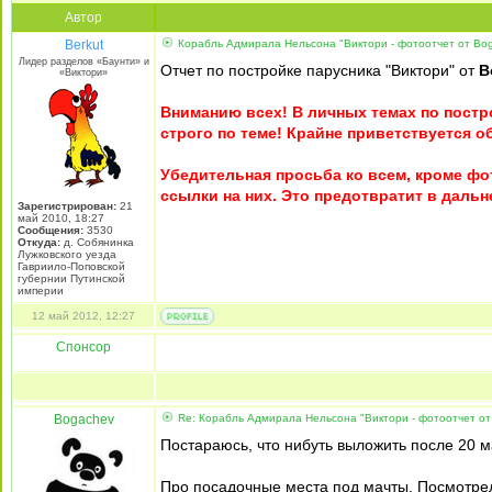
Автор
Berkut
Корабль Адмирала Нельсона "Виктори - фотоотчет от Bo
Лидер разделов «Баунти» и
Отчет по постройке парусника "Виктори" от
B
«Виктори»
Вниманию всех! В личных темах по постр
строго по теме! Крайне приветствуется о
Убедительная просьба ко всем, кроме ф
ссылки на них. Это предотвратит в даль
Зарегистрирован:
21
май 2010, 18:27
Сообщения:
3530
Откуда:
д. Собянинка
Лужковского уезда
Гавриило-Поповской
губернии Путинской
империи
12 май 2012, 12:27
Спонсор
Bogachev
Re: Корабль Адмирала Нельсона "Виктори - фотоотчет от
Постараюсь, что нибуть выложить после 20 м
Про посадочные места под мачты. Посмотрел