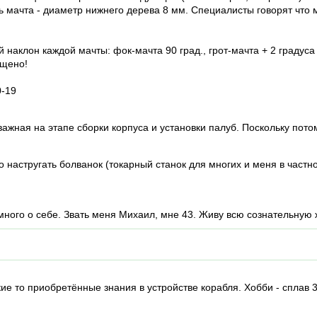
 мачта - диаметр нижнего дерева 8 мм. Специалисты говорят что 
 наклон каждой мачты: фок-мачта 90 град., грот-мачта + 2 градуса к
ущено!
0-19
ажная на этапе сборки корпуса и установки палуб. Поскольку потом
настругать болванок (токарный станок для многих и меня в частно
ного о себе. Звать меня Михаил, мне 43. Живу всю сознательную ж
е то приобретённые знания в устройстве корабля. Хобби - сплав 3