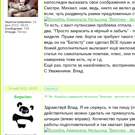
напоследок высказать свои соображения и, 
Смотри, Михаил, нам, ведь, никто не велел 
если, чуть раздвинуть рамки предложенных ст
Зарегистрирован:
22
То есть, с вант-путенсами проблема отпала - 
фев 2012, 09:01
Сообщения:
704
два; "Просто закрасить в чёрный и забыть" 
Откуда:
Питер
миделя. Пушки лев. борта не требуют такого
ведь он на "Батисту" сам сделал ВСЕ пушки 
божий дополнительно вылезают ещё мелочи(пом
статья по самопальным помпам, плюс, они п
наверняка тоже есть, ну и т.д.
Ещё раз, прости за назойливость, воспринима
С Уважением. Влад.
24 май 2012, 10:52
Bogachev
Re: Корабль Адмирала Нельсона "Виктори - фотоотчет от
Здравствуй Влад. Я не сержусь, я так пишу (
действительно можно сделать не прямоуголь
шпации (влево вправо). Количество пушек ув
работы подготовительной и так хватает (врем