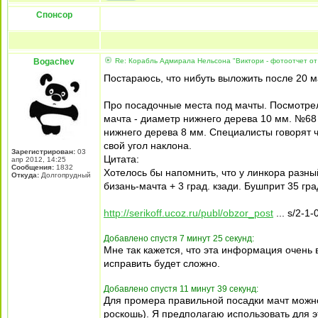
Спонсор
Bogachev
Re: Корабль Адмирала Нельсона "Виктори - фотоотчет от
Постараюсь, что нибуть выложить после 20 м
Про посадочные места под мачты. Посмотрел
мачта - диаметр нижнего дерева 10 мм. №68
нижнего дерева 8 мм. Специалисты говорят ч
свой угол наклона.
Зарегистрирован:
03
Цитата:
апр 2012, 14:25
Сообщения:
1832
Хотелось бы напомнить, что у линкора разный
Откуда:
Долгопрудный
бизань-мачта + 3 град. кзади. Бушприт 35 гр
http://serikoff.ucoz.ru/publ/obzor_post
... s/2-1-
Добавлено спустя 7 минут 25 секунд:
Мне так кажется, что эта информация очень в
исправить будет сложно.
Добавлено спустя 11 минут 39 секунд:
Для промера правильной посадки мачт можно 
роскошь). Я предполагаю использовать для э