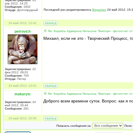
Зарегистрирован:
03
апр 2012, 14:25
Сообщения:
1832
Последний раз редактировалось
Bogachev
24 май 2012, 15:1
Откуда:
Долгопрудный
24 май 2012, 12:42
petrovich
Re: Корабль Адмирала Нельсона "Виктори - фотоотчет от
Михаил, если не это - Творческий Процесс, то,
Зарегистрирован:
22
фев 2012, 09:01
Сообщения:
704
Откуда:
Питер
24 май 2012, 13:01
makarytc
Re: Корабль Адмирала Нельсона "Виктори - фотоотчет от
Доброго всем времени суток. Вопрос: как я
Зарегистрирован:
24
май 2012, 20:44
Сообщения:
281
24 май 2012, 20:50
Показать сообщения за:
Поле 