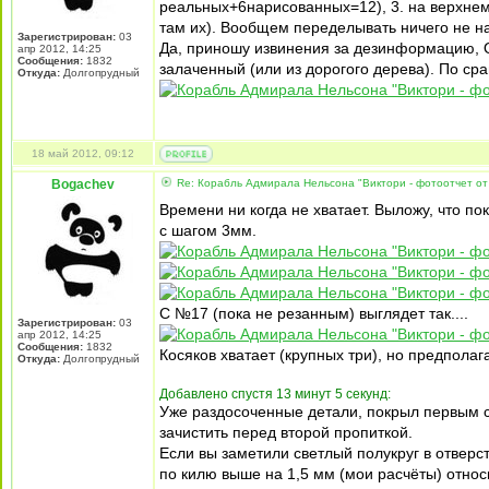
реальных+6нарисованных=12), 3. на верхнем 
там их). Вообщем переделывать ничего не на
Зарегистрирован:
03
Да, приношу извинения за дезинформацию, 
апр 2012, 14:25
Сообщения:
1832
залаченный (или из дорогого дерева). По ср
Откуда:
Долгопрудный
18 май 2012, 09:12
Bogachev
Re: Корабль Адмирала Нельсона "Виктори - фотоотчет от
Времени ни когда не хватает. Выложу, что пок
с шагом 3мм.
С №17 (пока не резанным) выглядет так....
Зарегистрирован:
03
апр 2012, 14:25
Сообщения:
1832
Косяков хватает (крупных три), но предполага
Откуда:
Долгопрудный
Добавлено спустя 13 минут 5 секунд:
Уже раздосоченные детали, покрыл первым с
зачистить перед второй пропиткой.
Если вы заметили светлый полукруг в отверст
по килю выше на 1,5 мм (мои расчёты) относ