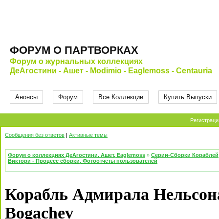
ФОРУМ О ПАРТВОРКАХ
Форум о журнальных коллекциях
ДеАгостини - Ашет - Modimio - Eaglemoss - Centauria
Анонсы
Форум
Все Коллекции
Купить Выпуски
Регистраци
Сообщения без ответов
|
Активные темы
Форум о коллекциях ДеАгостини, Ашет, Eaglemoss
»
Серии-Сборки Кораблей
Виктори - Процесс сборки, Фотоотчеты пользователей
Корабль Адмирала Нельсона
Bogachev