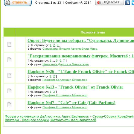
Поделиться…
Страница
1
из
13
[ Сообщений: 253 ]
Похожие темы
Опрос: Будете ли вы собирать "Суперкары. Лучшие а
[ На страницу:
1
,
2
,
3
]
в форуме
Суперкары Лучшие Автомобили Mира
"Раскрашивание неокрашенных фигурок. Масштаб : 1/
[ На страницу:
1
...
5
,
6
,
7
]
в форуме
Железная Дорога в Миниатюре
Парфюм №26 - "L'Eau de Franck Olivier" от Franck Oli
[ На страницу:
1
,
2
]
в форуме
Парфюм Коллекция Миниатюр
Парфюм №13 - "Franck Olivier" от Franck Olivier
[ На страницу:
1
,
2
]
в форуме
Парфюм Коллекция Миниатюр
Парфюм №47 - "Cafe" от Cafe (Cafe Parfums)
в форуме
Парфюм Коллекция Миниатюр
Форум о коллекциях ДеАгостини, Ашет, Eaglemoss
»
Серии-Сборки Кораблей
Виктори - Процесс сборки, Фотоотчеты пользователей