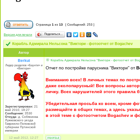
Страница
1
из
13
[ Сообщений: 253 ]
Поделиться…
Версия для печати
Корабль Адмирала Нельсона "Виктори - фотоотчет от Bogachev
Автор
Berkut
Корабль Адмирала Нельсона "Виктори - фотоотчет от Bo
Лидер разделов «Баунти» и
Отчет по постройке парусника "Виктори" от
B
«Виктори»
Вниманию всех! В личных темах по постр
даже околопарусный! Все вопросы автору
личку. Всех нарушителей этого правила б
Убедительная просьба ко всем, кроме ф
Зарегистрирован:
21
размещайте в общих темах, а здесь указ
май 2010, 18:27
Сообщения:
3530
в этой теме с фотоотчетом Bogachev и 
Откуда:
д. Собянинка
Лужковского уезда
Гавриило-Поповской
губернии Путинской
империи
12 май 2012, 12:27