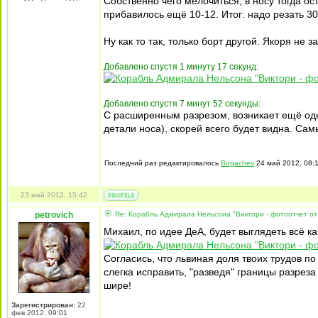
Собственно чего мелочиться, в носу тогда о
прибавилось ещё 10-12. Итог: надо резать 3
Ну как то так, только борт другой. Якоря не з
Добавлено спустя 1 минуту 17 секунд:
Добавлено спустя 7 минут 52 секунды:
С расширенным разрезом, возникает ещё одна
детали носа), скорей всего будет видна. Сам
Последний раз редактировалось
Bogachev
24 май 2012, 08:1
23 май 2012, 15:42
petrovich
Re: Корабль Адмирала Нельсона "Виктори - фотоотчет от
Михаил, по идее ДеА, будет выглядеть всё как
Согласись, что львиная доля твоих трудов п
слегка исправить, "разведя" границы разреза 
шире!
Зарегистрирован:
22
фев 2012, 09:01