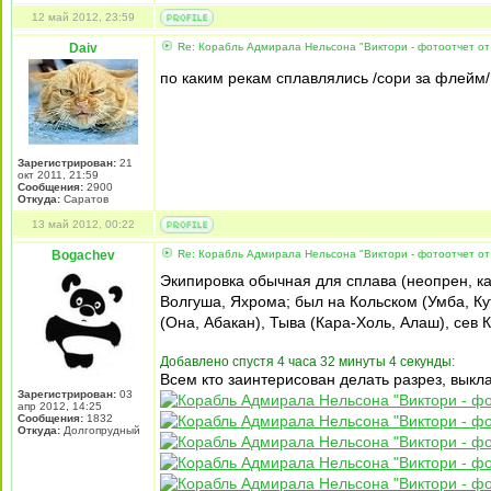
12 май 2012, 23:59
Daiv
Re: Корабль Адмирала Нельсона "Виктори - фотоотчет от
по каким рекам сплавлялись /сори за флейм
Зарегистрирован:
21
окт 2011, 21:59
Сообщения:
2900
Откуда:
Саратов
13 май 2012, 00:22
Bogachev
Re: Корабль Адмирала Нельсона "Виктори - фотоотчет от
Экипировка обычная для сплава (неопрен, кас
Волгуша, Яхрома; был на Кольском (Умба, Кут
(Она, Абакан), Тыва (Кара-Холь, Алаш), сев 
Добавлено спустя 4 часа 32 минуты 4 секунды:
Всем кто заинтерисован делать разрез, вык
Зарегистрирован:
03
апр 2012, 14:25
Сообщения:
1832
Откуда:
Долгопрудный