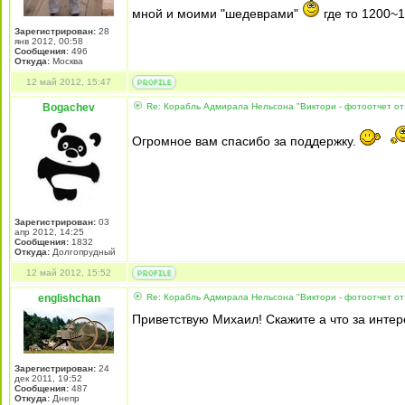
мной и моими "шедеврами"
где то 1200~
Зарегистрирован:
28
янв 2012, 00:58
Сообщения:
496
Откуда:
Москва
12 май 2012, 15:47
Bogachev
Re: Корабль Адмирала Нельсона "Виктори - фотоотчет от
Огромное вам спасибо за поддержку.
Зарегистрирован:
03
апр 2012, 14:25
Сообщения:
1832
Откуда:
Долгопрудный
12 май 2012, 15:52
englishchan
Re: Корабль Адмирала Нельсона "Виктори - фотоотчет от
Приветствую Михаил! Скажите а что за интер
Зарегистрирован:
24
дек 2011, 19:52
Сообщения:
487
Откуда:
Днепр