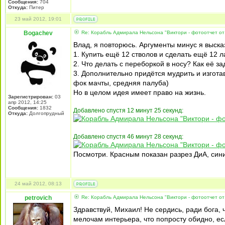
Сообщения:
704
Откуда:
Питер
23 май 2012, 19:01
Bogachev
Re: Корабль Адмирала Нельсона "Виктори - фотоотчет от
Влад, я повторюсь. Аргументы минус я выска
1. Купить ещё 12 стволов и сделать ещё 12 
2. Что делать с переборкой в носу? Как её з
3. Дополнительно придётся мудрить и изгота
фок мачты, средняя палуба)
Но в целом идея имеет право на жизнь.
Зарегистрирован:
03
апр 2012, 14:25
Сообщения:
1832
Добавлено спустя 12 минут 25 секунд:
Откуда:
Долгопрудный
Добавлено спустя 46 минут 28 секунд:
Посмотри. Красным показан разрез ДиА, сини
24 май 2012, 08:13
petrovich
Re: Корабль Адмирала Нельсона "Виктори - фотоотчет от
Здравствуй, Михаил! Не сердись, ради бога,
мелочам интерьера, что попросту обидно, ес