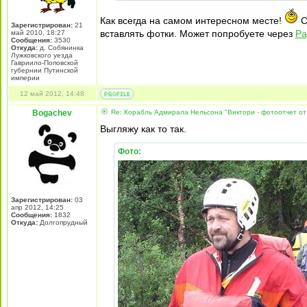
Как всегда на самом интересном месте!
С
Зарегистрирован:
21
вставлять фотки. Может попробуете через
Ра
май 2010, 18:27
Сообщения:
3530
Откуда:
д. Собянинка
Лужковского уезда
Гавриило-Поповской
губернии Путинской
империи
12 май 2012, 14:48
Bogachev
Re: Корабль Адмирала Нельсона "Виктори - фотоотчет от
Выгляжу как то так.
Фото:
Зарегистрирован:
03
апр 2012, 14:25
Сообщения:
1832
Откуда:
Долгопрудный