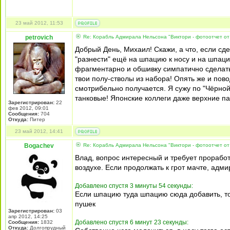
23 май 2012, 11:53
petrovich
Re: Корабль Адмирала Нельсона "Виктори - фотоотчет от
Добрый День, Михаил! Скажи, а что, если сд
"разнести" ещё на шпацию к носу и на шпаци
фрагментарно и обшивку симпатично сделать.
твои полу-стволы из набора! Опять же и пово
смотрибельно получается. Я сужу по "Чёрной
танковые! Японские коллеги даже верхние п
Зарегистрирован:
22
фев 2012, 09:01
Сообщения:
704
Откуда:
Питер
23 май 2012, 14:41
Bogachev
Re: Корабль Адмирала Нельсона "Виктори - фотоотчет от
Влад, вопрос интересный и требует проработк
воздухе. Если продолжать к грот мачте, адми
Добавлено спустя 3 минуты 54 секунды:
Если шпацию туда шпацию сюда добавить, то
пушек
Зарегистрирован:
03
апр 2012, 14:25
Добавлено спустя 6 минут 23 секунды:
Сообщения:
1832
Откуда:
Долгопрудный