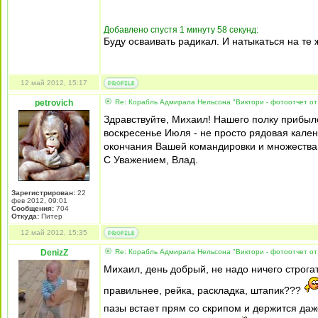
Добавлено спустя 1 минуту 58 секунд:
Буду осваивать радикал. И натыкаться на те 
12 май 2012, 15:17
petrovich
Re: Корабль Адмирала Нельсона "Виктори - фотоотчет от
Здравствуйте, Михаил! Нашего полку прибыло!
воскресенье Июля - не просто рядовая кален
окончания Вашей командировки и множества
С Уважением, Влад.
Зарегистрирован:
22
фев 2012, 09:01
Сообщения:
704
Откуда:
Питер
12 май 2012, 15:35
DenizZ
Re: Корабль Адмирала Нельсона "Виктори - фотоотчет от
Михаил, день добрый, не надо ничего строгат
правильнее, рейка, раскладка, штапик???
пазы встает прям со скрипом и держится даж