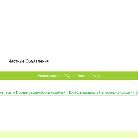
Частные Объявления
Регистрация
•
FAQ
•
Поиск
•
Вход
е темы и Прочие серии-сборки кораблей
»
Корабль адмирала Нельсона «Виктори»
»
В