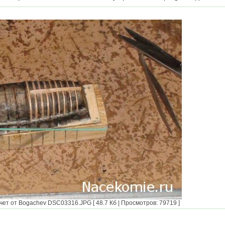
ет от Bogachev DSC03316.JPG [ 48.7 Кб | Просмотров: 79719 ]