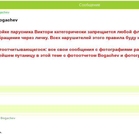
Сообщение
gachev
ogachev
ойке парусника Виктори категорически запрещается любой ф
бращение через личку. Всех нарушителей этого правила буду 
отоотчитывающегося: все свои сообщения с фотографиями раз
нейшем путаницу в этой теме с фотоотчетом Bogachev и фото
 Bogachev
.