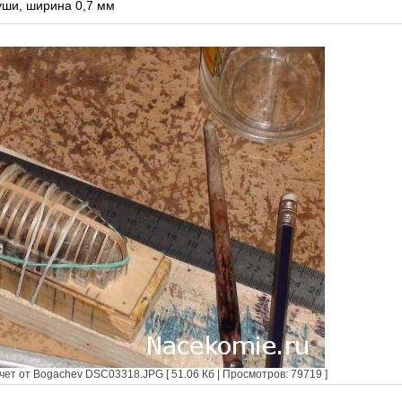
уши, ширина 0,7 мм
ет от Bogachev DSC03318.JPG [ 51.06 Кб | Просмотров: 79719 ]