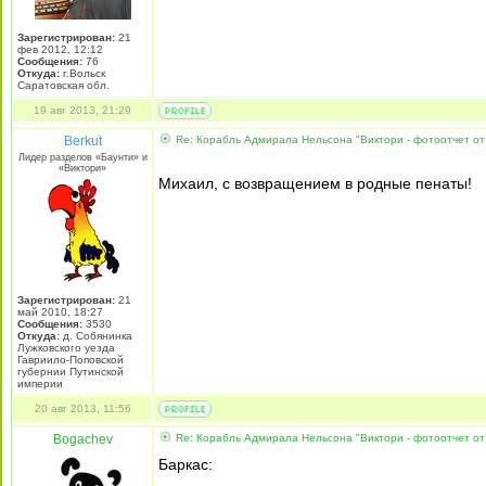
Зарегистрирован:
21
фев 2012, 12:12
Сообщения:
76
Откуда:
г.Вольск
Саратовская обл.
19 авг 2013, 21:29
Berkut
Re: Корабль Адмирала Нельсона "Виктори - фотоотчет от
Лидер разделов «Баунти» и
«Виктори»
Михаил, с возвращением в родные пенаты!
Зарегистрирован:
21
май 2010, 18:27
Сообщения:
3530
Откуда:
д. Собянинка
Лужковского уезда
Гавриило-Поповской
губернии Путинской
империи
20 авг 2013, 11:56
Bogachev
Re: Корабль Адмирала Нельсона "Виктори - фотоотчет от
Баркас: