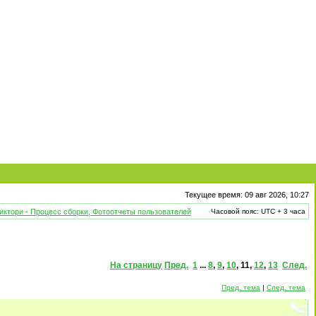
Текущее время: 09 авг 2026, 10:27
иктори - Процесс сборки, Фотоотчеты пользователей
Часовой пояс: UTC + 3 часа
На страницу
Пред.
1
...
8
,
9
,
10
,
11
,
12
,
13
След.
Пред. тема
|
След. тема