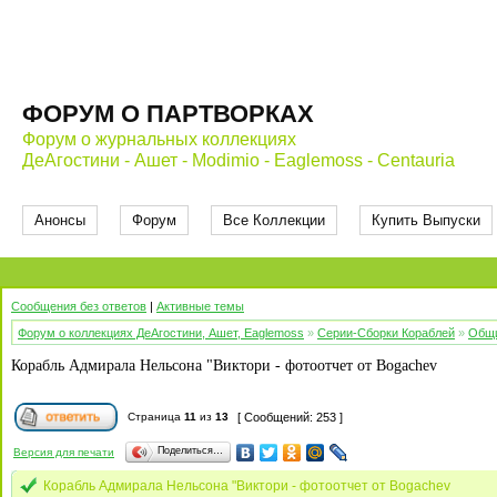
ФОРУМ О ПАРТВОРКАХ
Форум о журнальных коллекциях
ДеАгостини - Ашет - Modimio - Eaglemoss - Centauria
Анонсы
Форум
Все Коллекции
Купить Выпуски
Сообщения без ответов
|
Активные темы
Форум о коллекциях ДеАгостини, Ашет, Eaglemoss
»
Серии-Сборки Кораблей
»
Общи
Корабль Адмирала Нельсона "Виктори - фотоотчет от Bogachev
Страница
11
из
13
[ Сообщений: 253 ]
Поделиться…
Версия для печати
Корабль Адмирала Нельсона "Виктори - фотоотчет от Bogachev