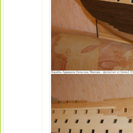
Корабль Адмирала Нельсона "Виктори - фотоотчет от DenizZ DS