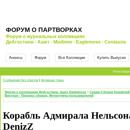
ФОРУМ О ПАРТВОРКАХ
Форум о журнальных коллекциях
ДеАгостини - Ашет - Modimio - Eaglemoss - Centauria
Анонсы
Форум
Все Коллекции
Купить Выпуски
Регистраци
Сообщения без ответов
|
Активные темы
Форум о коллекциях ДеАгостини, Ашет, Eaglemoss
»
Серии-Сборки Кораблей
Виктори - Процесс сборки, Фотоотчеты пользователей
Корабль Адмирала Нельсона
DenizZ