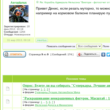
Aeroplanus
Re: Корабль Адмирала Нельсона "Виктори - фотоотчет от
Привет Денис, если резать муторно, то можн
например на кормовом балконе планирую пушк
Зарегистрирован:
18
фев 2012, 10:19
Сообщения:
1264
Откуда:
Нововоронеж
31 мар 2013, 09:18
Показать сообщения за:
Поле 
Поделиться…
Страница
9
из
9
[ Сообщений: 174 ]
Похожие темы
Опрос: Будете ли вы собирать "Суперкары. Лучшие а
[ На страницу:
1
,
2
,
3
]
в форуме
Суперкары Лучшие Автомобили Mира
"Раскрашивание неокрашенных фигурок. Масштаб : 1/
[ На страницу:
1
...
5
,
6
,
7
]
в форуме
Железная Дорога в Миниатюре