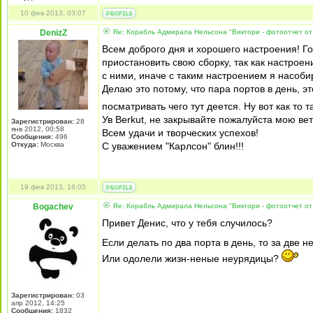
10 фев 2013, 03:07
DenizZ
Re: Корабль Адмирала Нельсона "Виктори - фотоотчет от
Всем доброго дня и хорошего настроения! Гос
приостановить свою сборку, так как настроен
с ними, иначе с таким настроением я насобир
Делаю это потому, что пара портов в день, эт
посматривать чего тут деется. Ну вот как то т
Ув Berkut, не закрывайте пожалуйста мою ве
Зарегистрирован:
28
янв 2012, 00:58
Всем удачи и творческих успехов!
Сообщения:
496
Откуда:
Москва
С уважением "Карлсон" блин!!!
19 фев 2013, 16:05
Bogachev
Re: Корабль Адмирала Нельсона "Виктори - фотоотчет от
Привет Денис, что у тебя случилось?
Если делать по два порта в день, то за две н
Или одолели жизн-неные неурядицы?
Зарегистрирован:
03
апр 2012, 14:25
Сообщения:
1832