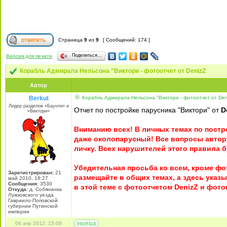
Страница
9
из
9
[ Сообщений: 174 ]
Поделиться…
Версия для печати
Корабль Адмирала Нельсона "Виктори - фотоотчет от DenizZ
Автор
Berkut
Корабль Адмирала Нельсона "Виктори - фотоотчет от Den
Лидер разделов «Баунти» и
Отчет по постройке парусника "Виктори" от
D
«Виктори»
Вниманию всех! В личных темах по постр
даже околопарусный! Все вопросы автору
личку. Всех нарушителей этого правила б
Убедительная просьба ко всем, кроме ф
Зарегистрирован:
21
размещайте в общих темах, а здесь указ
май 2010, 18:27
Сообщения:
3530
в этой теме с фотоотчетом DenizZ и фот
Откуда:
д. Собянинка
Лужковского уезда
Гавриило-Поповской
губернии Путинской
империи
04 апр 2012, 15:09