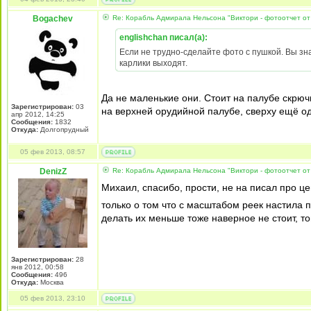
Bogachev
Re: Корабль Адмирала Нельсона "Виктори - фотоотчет от
englishchan писал(а):
Если не трудно-сделайте фото с пушкой. Вы знае
карлики выходят.
Да не маленькие они. Стоит на палубе скрюч
Зарегистрирован:
03
на верхней орудийной палубе, сверху ещё од
апр 2012, 14:25
Сообщения:
1832
Откуда:
Долгопрудный
05 фев 2013, 08:57
DenizZ
Re: Корабль Адмирала Нельсона "Виктори - фотоотчет от
Михаил, спасибо, прости, не на писал про це
только о том что с масштабом реек настила п
делать их меньше тоже наверное не стоит, то
Зарегистрирован:
28
янв 2012, 00:58
Сообщения:
496
Откуда:
Москва
05 фев 2013, 23:10