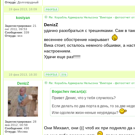
Откуда:
Долгопрудный
19 фев 2013, 16:09
kostyan
Re: Корабль Адмирала Нельсона "Виктори - фотоотчет от
DenizZ
Зарегистрирован:
21
окт 2011, 09:53
удачно разобраться с трешняками. Сам в та
Сообщения:
339
Откуда:
мск
весеннее обострение накрывает
Вика стоит, осталось немного обшивки, а на
настроением.
Удачи еще раз!!!!!!
19 фев 2013, 16:30
DenizZ
Re: Корабль Адмирала Нельсона "Виктори - фотоотчет от
Bogachev писал(а):
Привет Денис, что у тебя случилось?
Если делать по два порта в день, то за две неде
Или одолели жизн-неные неурядицы?
Зарегистрирован:
28
янв 2012, 00:58
Они Михаил, они ((( чтоб их при подняло да н
Сообщения:
496
Откуда:
Москва