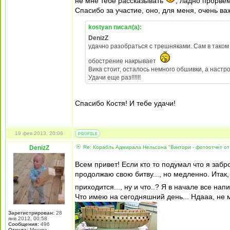
не мне тебе рассказывать
, ладно прорвем
Спасибо за участие, оно, для меня, очень ва
kostyan писал(а):
DenizZ
удачно разобраться с трешняками. Сам в тако
обострение накрывает
Вика стоит, осталось немного обшивки, а настр
Удачи еще раз!!!!!!
Спасибо Костя! И тебе удачи!
19 фев 2013, 20:06
DenizZ
Re: Корабль Адмирала Нельсона "Виктори - фотоотчет от
Всем привет! Если кто то подумал что я забр
продолжаю свою битву..., но медленно. Итак,
приходится..., ну и что..? Я в начале все на
Что имею на сегодняшний день... Ндааа, не 
Зарегистрирован:
28
янв 2012, 00:58
Сообщения:
496
Откуда:
Москва