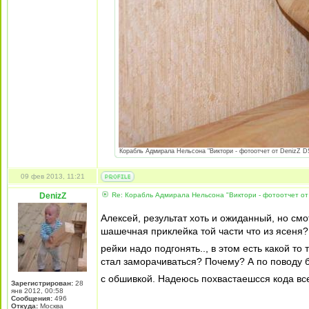
Корабль Адмирала Нельсона "Виктори - фотоотчет от DenizZ DS
09 фев 2013, 11:21
DenizZ
Re: Корабль Адмирала Нельсона "Виктори - фотоотчет от
Алексей, результат хоть и ожиданный, но смо
шашечная приклейка той части что из ясеня?
рейки надо подгонять.., в этом есть какой т
стал заморачиваться? Почему? А по поводу 
с обшивкой. Надеюсь похвастаешсся кода в
Зарегистрирован:
28
янв 2012, 00:58
Сообщения:
496
Откуда:
Москва