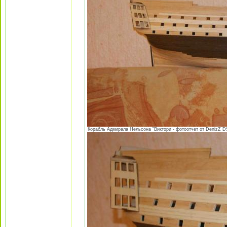
Корабль Адмирала Нельсона "Виктори - фотоотчет от DenizZ DS