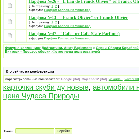
Парфюм №26 - "L'Eau de Franck Olivier" от Franck Oli
[ На страницу:
1
,
2
]
в форуме
Парфюм Коллекция Миниатюр
Парфюм №13 - "Franck Olivier" от Franck Olivier
[ На страницу:
1
,
2
]
в форуме
Парфюм Коллекция Миниатюр
Парфюм №47 - "Cafe" от Cafe (Cafe Parfums)
в форуме
Парфюм Коллекция Миниатюр
Форум о коллекциях ДеАгостини, Ашет, Eaglemoss
»
Серии-Сборки Кораблей
Виктори - Процесс сборки, Фотоотчеты пользователей
Кто сейчас на конференции
Зарегистрированные пользователи:
Google [Bot]
,
Majestic-12 [Bot]
,
violaqd60
,
Vovan80
карточки скуби ду новые
,
автомобили 
цена Чудеса Природы
Найти: