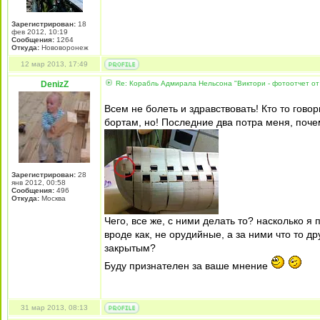
Зарегистрирован:
18
фев 2012, 10:19
Сообщения:
1264
Откуда:
Нововоронеж
12 мар 2013, 17:49
DenizZ
Re: Корабль Адмирала Нельсона "Виктори - фотоотчет от
Всем не болеть и здравствовать! Кто то гово
бортам, но! Последние два потра меня, почем
Зарегистрирован:
28
янв 2012, 00:58
Сообщения:
496
Откуда:
Москва
Чего, все же, с ними делать то? насколько 
вроде как, не орудийные, а за ними что то дру
закрытым?
Буду признателен за ваше мнение
31 мар 2013, 08:13