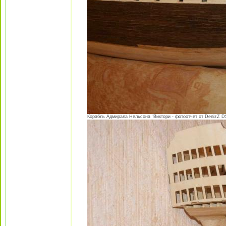
Корабль Адмирала Нельсона "Виктори - фотоотчет от DenizZ DS