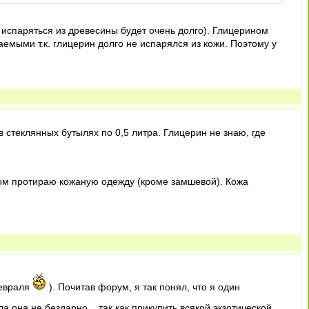
 испаряться из древесины будет очень долго). Глицерином
емыми т.к. глицерин долго не испарялся из кожи. Поэтому у
стеклянных бутылях по 0,5 литра. Глицерин не знаю, где
оном протираю кожаную одежду (кроме замшевой). Кожа
февраля
). Почитав форум, я так понял, что я один
ла она не бездарно.., так как прикупить всякой экзотической