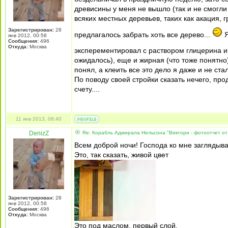
древисины у меня не вышло (так и не смогли
всяких местных деревьев, таких как акация,
Зарегистрирован:
28
предлагалось забрать хоть все дерево...
Я
янв 2012, 00:58
Сообщения:
496
Откуда:
Москва
эксперементировал с раствором глицерина и
ожидалось), еще и жирная (что тоже понятно)
понял, а клеить все это дело я даже и не стал
По поводу своей стройки сказать нечего, про
счету....
11 янв 2013, 08:40
DenizZ
Re: Корабль Адмирала Нельсона "Виктори - фотоотчет от
Всем доброй ночи! Господа ко мне заглядыва
Это, так сказать, живой цвет
Зарегистрирован:
28
янв 2012, 00:58
Сообщения:
496
Откуда:
Москва
Это под маслом, первый слой,