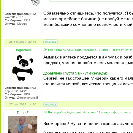
Обязательно отпишитесь, что получится. Я б
Зарегистрирован:
12
янв 2012, 17:56
мазали армейские ботинки (не пробуйте это 
Сообщения:
1311
Откуда:
Москва
меня большие сомнения о возможности клейки т
26 дек 2012, 20:45
Bogachev
Re: Корабль Адмирала Нельсона "Виктори - фотоотчет от
Аммиак в аптеке продаётся в ампулах и разб
продают, у меня на работе есть маленько, мо
Добавлено спустя 5 минут 4 секунды:
Сергей, не так страшен глицерин как его ма
становится мягкой, всяческие трещинки исче
Зарегистрирован:
03
апр 2012, 14:25
Сообщения:
1832
Откуда:
Долгопрудный
27 дек 2012, 14:36
DenizZ
Re: Корабль Адмирала Нельсона "Виктори - фотоотчет от
Всем привет! Ну вот и почти закончилась че
бездельничал в праздничную неделю, зато со