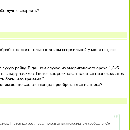
ебе лучше сверлить?
обработок, жаль только станины сверлильной у меня нет, все
ю сухую рейку. В данном случае из американского ореха 1,5х5.
ь с пару часиков. Гнется как резиновая, клеится цианокрилатом
уть большего времени."
к понимаю что составляющие преобретаются в аптеке?
иков. Гнется как резиновая, клеится цианокрилатом свободно. Со