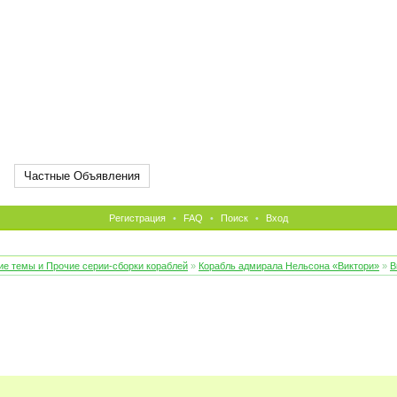
Частные Объявления
Регистрация
•
FAQ
•
Поиск
•
Вход
е темы и Прочие серии-сборки кораблей
»
Корабль адмирала Нельсона «Виктори»
»
В