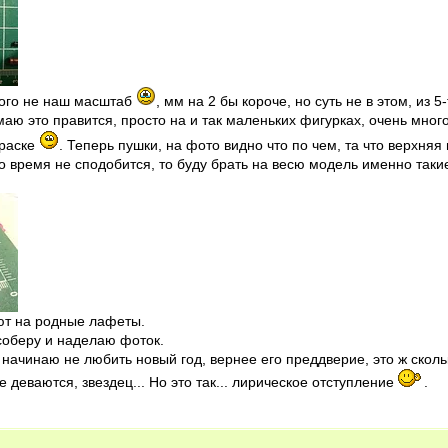
много не наш масштаб
, мм на 2 бы короче, но суть не в этом, из 
маю это правится, просто на и так маленьких фигурках, очень мног
краске
. Теперь пушки, на фото видно что по чем, та что верхняя
о время не сподобится, то буду брать на весю модель именно такие
ают на родные лафеты.
соберу и наделаю фоток.
, начинаю не любить новый год, вернее его преддверие, это ж скольк
е деваются, звездец... Но это так... лирическое отступление
.