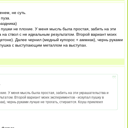
енем, не суть.
 пуза.
раздника)
то пушки не плохие. У меня мысль была простая, забить на эти
а на ствол с не идеальным результатом. Второй вариант моих
ацетоне). Далее чернил (медный купорос + аммиак), чернь руками
 пушка с выступающим металлом на выступах.
.
лохие. У меня мысль была простая, забить на эти украшательства и
льтатом. Второй вариант моих экспериментов - искупал пушку в
ак), чернь руками лучше не трогать, стирается. Коуш приклеил