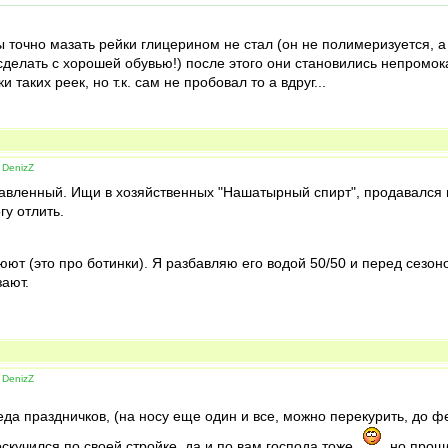
ы точно мазать рейки глицерином не стал (он не полимеризуется, а
сделать с хорошей обувью!) после этого они становились непромока
аких реек, но т.к. сам не пробовал то а вдруг...
 DenizZ
авленный. Ищи в хозяйственных "Нашатырный спирт", продавался в 
гу отлить.
люют (это про ботинки). Я разбавляю его водой 50/50 и перед сез
зают.
 DenizZ
реда праздничков, (на носу еще один и все, можно перекурить, до 
скучился по своей стройке, да и по вам господа тоже
, но прош