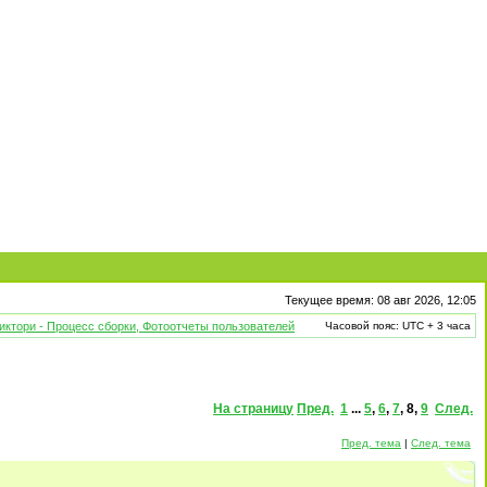
Текущее время: 08 авг 2026, 12:05
иктори - Процесс сборки, Фотоотчеты пользователей
Часовой пояс: UTC + 3 часа
На страницу
Пред.
1
...
5
,
6
,
7
,
8
,
9
След.
Пред. тема
|
След. тема