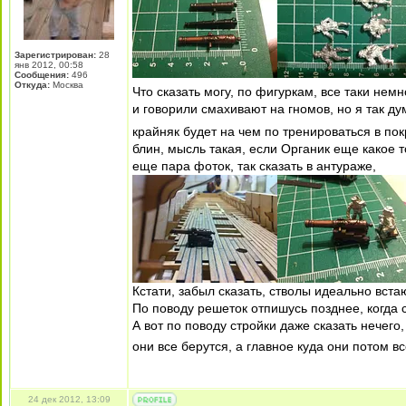
Зарегистрирован:
28
янв 2012, 00:58
Сообщения:
496
Откуда:
Москва
Что сказать могу, по фигуркам, все таки не
и говорили смахивают на гномов, но я так ду
крайняк будет на чем по тренироваться в по
блин, мысль такая, если Органик еще какое т
еще пара фоток, так сказать в антураже,
Кстати, забыл сказать, стволы идеально вст
По поводу решеток отпишусь позднее, когда 
А вот по поводу стройки даже сказать нечего
они все берутся, а главное куда они потом вс
24 дек 2012, 13:09