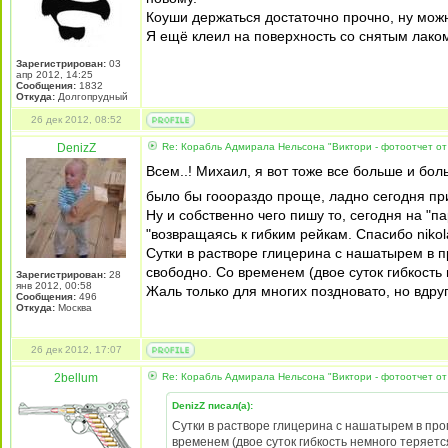
Коуши держаться достаточно прочно, ну можн
Я ещё клеил на поверхность со снятым лаком
Зарегистрирован:
03
апр 2012, 14:25
Сообщения:
1832
Откуда:
Долгопрудный
26 дек 2012, 08:52
DenizZ
Re: Корабль Адмирала Нельсона "Виктори - фотоотчет от
Всем..! Михаил, я вот тоже все больше и бол
было бы гооораздо проще, ладно сегодня пр
Ну и собственно чего пишу то, сегодня на "
"возвращаясь к гибким рейкам. Спасибо nikol
Сутки в растворе глицерина с нашатырем в п
свободно. Со временем (двое суток гибкость
Зарегистрирован:
28
янв 2012, 00:58
Жаль только для многих поздновато, но вдру
Сообщения:
496
Откуда:
Москва
26 дек 2012, 17:07
2bellum
Re: Корабль Адмирала Нельсона "Виктори - фотоотчет от
DenizZ писал(а):
Сутки в растворе глицерина с нашатырем в проп
временем (двое суток гибкость немного теряет