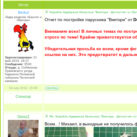
Автор
Berkut
Корабль Адмирала Нельсона "Виктори - фотоотчет от Den
Лидер разделов «Баунти» и
Отчет по постройке парусника "Виктори" от
D
«Виктори»
Вниманию всех! В личных темах по постр
строго по теме! Крайне приветствуется о
Убедительная просьба ко всем, кроме ф
ссылки на них. Это предотвратит в даль
Зарегистрирован:
21
май 2010, 18:27
Сообщения:
3530
Откуда:
д. Собянинка
Лужковского уезда
Гавриило-Поповской
губернии Путинской
империи
04 апр 2012, 15:09
Спонсор
DenizZ
Re: Корабль Адмирала Нельсона "Виктори - фотоотчет от
Всем...! Михаил, в выходные не получилось 