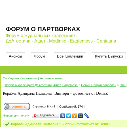
ФОРУМ О ПАРТВОРКАХ
Форум о журнальных коллекциях
ДеАгостини - Ашет - Modimio - Eaglemoss - Centauria
Анонсы
Форум
Все Коллекции
Купить Выпуски
Сообщения без ответов
|
Активные темы
Форум о коллекциях ДеАгостини, Ашет, Eaglemoss
»
Серии-Сборки Кораблей
»
Общи
Корабль Адмирала Нельсона "Виктори - фотоотчет от DenizZ
Страница
8
из
9
[ Сообщений: 174 ]
Поделиться…
Версия для печати
Корабль Адмирала Нельсона "Виктори - фотоотчет от DenizZ