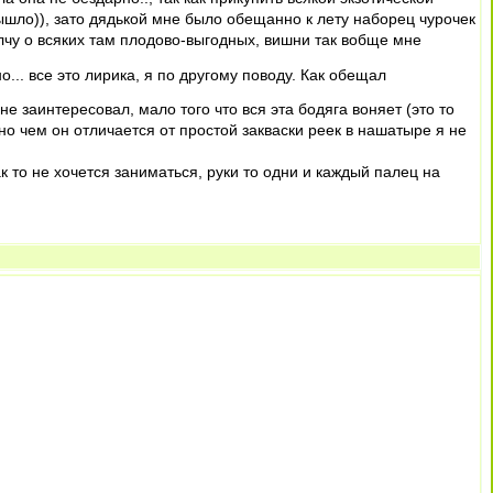
вышло)), зато дядькой мне было обещанно к лету наборец чурочек
олчу о всяких там плодово-выгодных, вишни так вобще мне
дно... все это лирика, я по другому поводу. Как обещал
 не заинтересовал, мало того что вся эта бодяга воняет (это то
 но чем он отличается от простой закваски реек в нашатыре я не
к то не хочется заниматься, руки то одни и каждый палец на