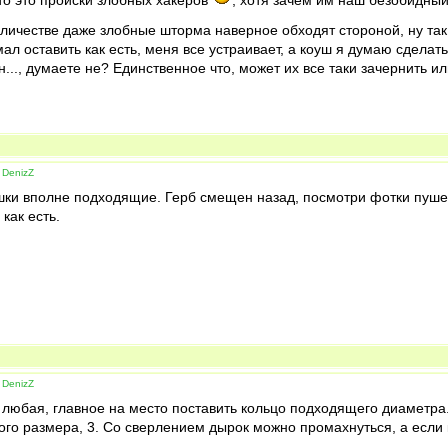
 то это происки злобных хакеров
, хотя зачем им наш безобидный
оличестве даже злобные шторма наверное обходят стороной, ну так.
мал оставить как есть, меня все устраивает, а коуш я думаю сделать
..., думаете не? Единственное что, может их все таки зачернить или
 DenizZ
ушки вполне подходящие. Герб смещен назад, посмотри фотки пуше
как есть.
 DenizZ
любая, главное на место поставить кольцо подходящего диаметра.
ого размера, 3. Со сверлением дырок можно промахнуться, а если 