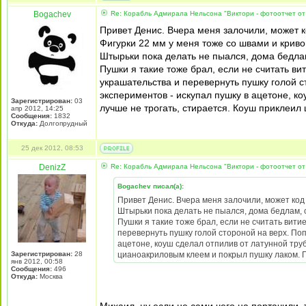
Bogachev
Re: Корабль Адмирала Нельсона "Виктори - фотоотчет от
Привет Денис. Вчера меня залочили, может к
Фигурки 22 мм у меня тоже со швами и кривов
Штырьки пока делать не пыался, дома бедлам
Пушки я такие тоже брал, если не считать ви
украшательства и перевернуть пушку голой с
экспериментов - искупал пушку в ацетоне, ко
Зарегистрирован:
03
лучше не трогать, стирается. Коуш приклеи
апр 2012, 14:25
Сообщения:
1832
Откуда:
Долгопрудный
25 дек 2012, 08:53
DenizZ
Re: Корабль Адмирала Нельсона "Виктори - фотоотчет от
Bogachev писал(а):
Привет Денис. Вчера меня залочили, может код 
Штырьки пока делать не пыался, дома бедлам, 
Пушки я такие тоже брал, если не считать витие
перевернуть пушку голой стороной на верх. Поп
ацетоне, коуш сделал отпилив от латунной труб
Зарегистрирован:
28
цианоакриловым клеем и покрыл пушку лаком. 
янв 2012, 00:58
Сообщения:
496
Откуда:
Москва