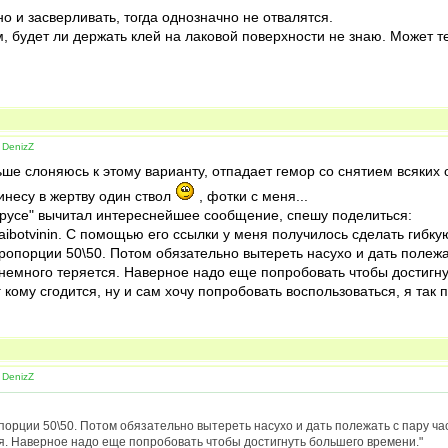
о и засверливать, тогда однозначно не отвалятся.
, будет ли держать клей на лаковой поверхности не знаю. Может т
 DenizZ
ьше слоняюсь к этому варианту, отпадает гемор со снятием всяких 
инесу в жертву один ствол
, фотки с меня...
парусе" вычитал интереснейшее сообщение, спешу поделиться:
aibotvinin. С помощью его ссылки у меня получилось сделать гибку
ропорции 50\50. Потом обязательно вытереть насухо и дать полежат
 немного теряется. Наверное надо еще попробовать чтобы достигн
г кому сгодится, ну и сам хочу попробовать воспользоваться, я та
 DenizZ
орции 50\50. Потом обязательно вытереть насухо и дать полежать с пару час
ся. Наверное надо еще попробовать чтобы достигнуть большего времени."