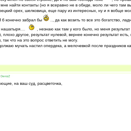
 мне найти контакты (но я всеравно не в обиде, моло ли чего там 
 грецкий орех, шелковица, еще пару из интересных, ну и я вобще м
 б конечно забрал бы
.., да как возить то все это богатство, ла
 нашатыря....
, незнаю как там у кого было, но меня результат
, плохо другое, результат нулевой, вернее конечно результат есть,
, так что на это вопрос ответить не могу.
должаю мучать настил опердека, а мелочевкой после праздников ка
 DenizZ
ющие, на ваш суд, расцветочка,