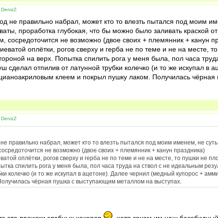
 DenizZ
од не правильно набрал, может кто то влезть пытался под моим им
аты, проработка глубокая, что бы можно было заливать краской от
, сосредоточится не возможно (двое своих + племянник + канун п
тиеватой оплётки, рогов сверху и герба не по теме и не на месте, 
тороной на верх. Попытка спилить рога у меня была, пол часа труд
уш сделал отпилив от латунной трубки колечко (и то же искупал в 
л цианоакриловым клеем и покрыл пушку лаком. Получилась чёрная
 DenizZ
не правильно набрал, может кто то влезть пытался под моим именем, не суть
сосредоточится не возможно (двое своих + племянник + канун праздника)
ватой оплётки, рогов сверху и герба не по теме и не на месте, то пушки не п
ытка спилить рога у меня была, пол часа труда на ствол с не идеальным резу
ки колечко (и то же искупал в ацетоне). Далее чернил (медный купорос + амми
Получилась чёрная пушка с выступающим металлом на выступах.