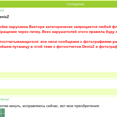
Сообщение
izZ
enizZ
ойке парусника Виктори категорически запрещается любой ф
бращение через личку. Всех нарушителей этого правила буду 
отоотчитывающегося: все свои сообщения с фотографиями раз
нейшем путаницу в этой теме с фотоотчетом DenizZ и фотогр
 DenizZ
фотки кинуть, исправляюсь сейчас, вот мои преобретения: