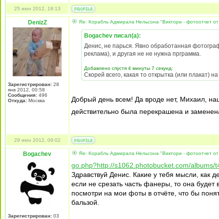
25 июн 2012, 18:13
DenizZ
Re: Корабль Адмирала Нельсона "Виктори - фотоотчет от
Bogachev писал(а):
Денис, не парься. Явно обработанная фотогра
реклама), и другая не не нужна прграмма.
Добавлено спустя 4 минуты 7 секунд:
Скорей всего, какая то открытка (или плакат) н
Зарегистрирован:
28
янв 2012, 00:58
Сообщения:
496
Добрый день всем! Да вроде нет, Михаил, наш
Откуда:
Москва
действительно была перекрашена и заменена 
29 июн 2012, 09:02
Bogachev
Re: Корабль Адмирала Нельсона "Виктори - фотоотчет от
go.php?http://s1062.photobucket.com/albums/t
Здравствуй Денис. Какие у тебя мысли, как
если не срезать часть фанеры, то она будет 
посмотри на мои фоты в отчёте, что бы поня
бальзой.
Зарегистрирован:
03