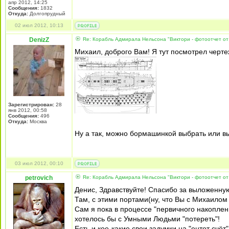
апр 2012, 14:25
Сообщения:
1832
Откуда:
Долгопрудный
02 июл 2012, 10:13
DenizZ
Re: Корабль Адмирала Нельсона "Виктори - фотоотчет от
Михаил, доброго Вам! Я тут посмотрел чертеж
Зарегистрирован:
28
янв 2012, 00:58
Сообщения:
496
Откуда:
Москва
Ну а так, можно бормашинкой выбрать или вы
03 июл 2012, 00:10
petrovich
Re: Корабль Адмирала Нельсона "Виктори - фотоотчет от
Денис, Здравствуйте! Спасибо за выложенную
Там, с этими портами(ну, что Вы с Михаилом
Сам я пока в процессе "первичного накопления
хотелось бы с Умными Людьми "потереть"!
Есть и кое-какие свои задумки на "ентот счёт