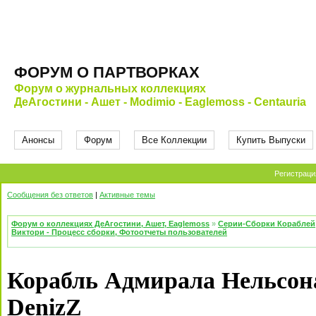
ФОРУМ О ПАРТВОРКАХ
Форум о журнальных коллекциях
ДеАгостини - Ашет - Modimio - Eaglemoss - Centauria
Анонсы
Форум
Все Коллекции
Купить Выпуски
Регистраци
Сообщения без ответов
|
Активные темы
Форум о коллекциях ДеАгостини, Ашет, Eaglemoss
»
Серии-Сборки Кораблей
Виктори - Процесс сборки, Фотоотчеты пользователей
Корабль Адмирала Нельсона
DenizZ