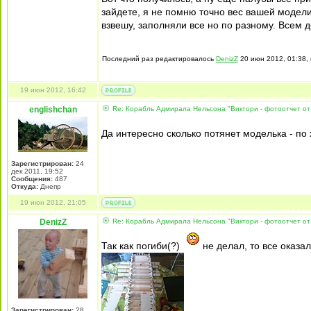
зайдете, я не помню точно вес вашей модели
взвешу, заполняли все но по разному. Всем д
Последний раз редактировалось
DenizZ
20 июн 2012, 01:38, 
19 июн 2012, 16:42
englishchan
Re: Корабль Адмирала Нельсона "Виктори - фотоотчет от
Да интересно сколько потянет моделька - по 
Зарегистрирован:
24
дек 2011, 19:52
Сообщения:
487
Откуда:
Днепр
19 июн 2012, 21:05
DenizZ
Re: Корабль Адмирала Нельсона "Виктори - фотоотчет от
Так как погиби(?)
не делал, то все оказал
Зарегистрирован:
28