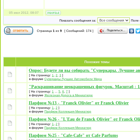
05 июл 2012, 08:07
Показать сообщения за:
Поле 
Поделиться…
Страница
1
из
9
[ Сообщений: 174 ]
Похожие темы
Опрос: Будете ли вы собирать "Суперкары. Лучшие а
[ На страницу:
1
,
2
,
3
]
в форуме
Суперкары Лучшие Автомобили Mира
"Раскрашивание неокрашенных фигурок. Масштаб : 1/
[ На страницу:
1
...
5
,
6
,
7
]
в форуме
Железная Дорога в Миниатюре
Парфюм №13 - "Franck Olivier" от Franck Olivier
[ На страницу:
1
,
2
]
в форуме
Парфюм Коллекция Миниатюр
Парфюм №26 - "L'Eau de Franck Olivier" от Franck Oli
[ На страницу:
1
,
2
]
в форуме
Парфюм Коллекция Миниатюр
Парфюм №25 - "Cafe-Cafe" от Cafe Parfums