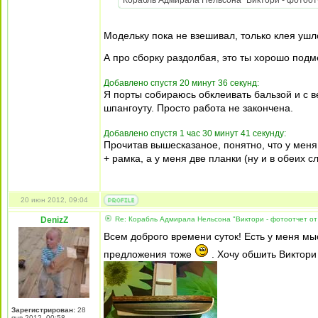
Корабль Адмирала Нельсона "Виктори - фотоотч
Модельку пока не взешивал, только клея ушл
А про сборку раздолбая, это ты хорошо под
Добавлено спустя 20 минут 36 секунд:
Я порты собираюсь обклеивать бальзой и с вер
шпангоуту. Просто работа не закончена.
Добавлено спустя 1 час 30 минут 41 секунду:
Прочитав вышесказаное, понятно, что у меня
+ рамка, а у меня две планки (ну и в обеих 
20 июн 2012, 09:04
DenizZ
Re: Корабль Адмирала Нельсона "Виктори - фотоотчет от
Всем доброго времени суток! Есть у меня м
предложения тоже
. Хочу обшить Виктори
Зарегистрирован:
28
янв 2012, 00:58