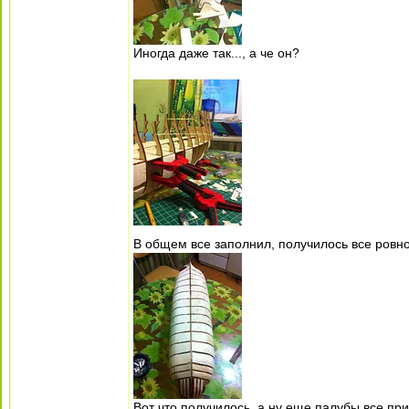
Иногда даже так..., а че он?
В общем все заполнил, получилось все ровно,
Вот что получилось, а ну еще палубы все при