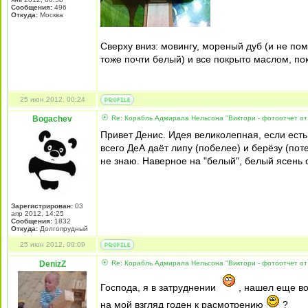
Сообщения:
496
Откуда:
Москва
Сверху вниз: мовингу, мореный дуб (и не по
тоже почти белый) и все покрыто маслом, пока
25 июн 2012, 00:24
Bogachev
Re: Корабль Адмирала Нельсона "Виктори - фотоотчет от
Привет Денис. Идея великолепная, если есть
всего ДеА даёт липу (побелее) и берёзу (пот
не знаю. Наверное на "белый", белый ясень 
Зарегистрирован:
03
апр 2012, 14:25
Сообщения:
1832
Откуда:
Долгопрудный
25 июн 2012, 09:09
DenizZ
Re: Корабль Адмирала Нельсона "Виктори - фотоотчет от
Господа, я в затруднении
, нашел еще вот
на мой взгляд годен к расмотрению
?