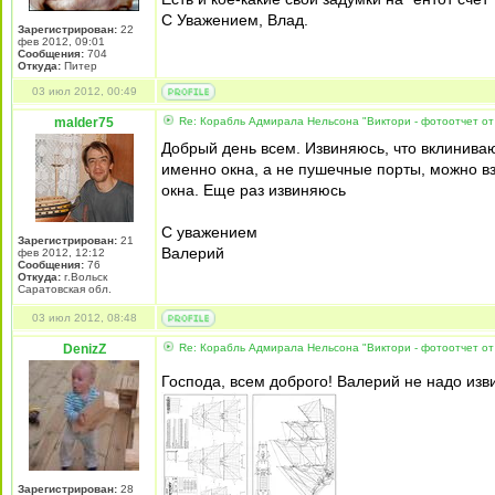
С Уважением, Влад.
Зарегистрирован:
22
фев 2012, 09:01
Сообщения:
704
Откуда:
Питер
03 июл 2012, 00:49
malder75
Re: Корабль Адмирала Нельсона "Виктори - фотоотчет от
Добрый день всем. Извиняюсь, что вклинива
именно окна, а не пушечные порты, можно вз
окна. Еще раз извиняюсь
С уважением
Зарегистрирован:
21
Валерий
фев 2012, 12:12
Сообщения:
76
Откуда:
г.Вольск
Саратовская обл.
03 июл 2012, 08:48
DenizZ
Re: Корабль Адмирала Нельсона "Виктори - фотоотчет от
Господа, всем доброго! Валерий не надо из
Зарегистрирован:
28