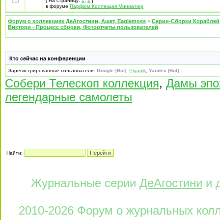
[ На страницу:
1
,
2
]
в форуме
Парфюм Коллекция Миниатюр
Форум о коллекциях ДеАгостини, Ашет, Eaglemoss
»
Серии-Сборки Кораблей
Виктори - Процесс сборки, Фотоотчеты пользователей
Кто сейчас на конференции
Зарегистрированные пользователи:
Google [Bot]
,
Pryanik
,
Yandex [Bot]
Собери Телескоп коллекция
,
Дамы эпо
легендарные самолеты
Найти:
Журнальные серии
ДеАгостини
и 
2010-2026 Форум о журнальных колле