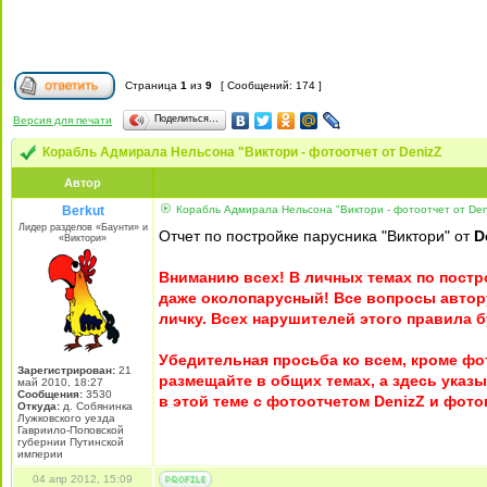
Страница
1
из
9
[ Сообщений: 174 ]
Поделиться…
Версия для печати
Корабль Адмирала Нельсона "Виктори - фотоотчет от DenizZ
Автор
Berkut
Корабль Адмирала Нельсона "Виктори - фотоотчет от Den
Лидер разделов «Баунти» и
Отчет по постройке парусника "Виктори" от
D
«Виктори»
Вниманию всех! В личных темах по постр
даже околопарусный! Все вопросы автору
личку. Всех нарушителей этого правила б
Убедительная просьба ко всем, кроме ф
Зарегистрирован:
21
размещайте в общих темах, а здесь указ
май 2010, 18:27
Сообщения:
3530
в этой теме с фотоотчетом DenizZ и фот
Откуда:
д. Собянинка
Лужковского уезда
Гавриило-Поповской
губернии Путинской
империи
04 апр 2012, 15:09