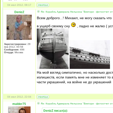
04 июл 2012, 08:17
DenizZ
Re: Корабль Адмирала Нельсона "Виктори - фотоотчет от
Всем доброго...! Михаил, не могу сказать что 
в ущерб своему сну
, ладно не жалко ( у
Зарегистрирован:
28
янв 2012, 00:58
Сообщения:
496
Откуда:
Москва
На мой взгляд симпатично, но насколько дост
излишеств, если память мне не изменяет т
части украшений, на войне не до украшений
04 июл 2012, 22:04
malder75
Re: Корабль Адмирала Нельсона "Виктори - фотоотчет от
DenizZ писал(а):