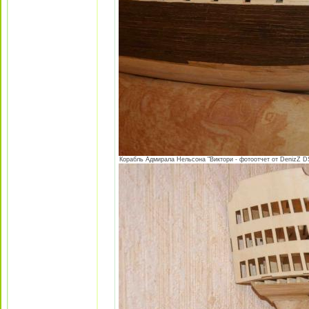
Корабль Адмирала Нельсона "Виктори - фотоотчет от DenizZ DS