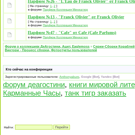
Парфюм №26 - "L'Eau de Franck Olivier" от Franck Oli
[ На страницу:
1
,
2
]
в форуме
Парфюм Коллекция Миниатюр
Парфюм №13 - "Franck Olivier" от Franck Olivier
[ На страницу:
1
,
2
]
в форуме
Парфюм Коллекция Миниатюр
Парфюм №47 - "Cafe" от Cafe (Cafe Parfums)
в форуме
Парфюм Коллекция Миниатюр
Форум о коллекциях ДеАгостини, Ашет, Eaglemoss
»
Серии-Сборки Кораблей
Виктори - Процесс сборки, Фотоотчеты пользователей
Кто сейчас на конференции
Зарегистрированные пользователи:
Anthonyaburo
,
Google [Bot]
,
Yandex [Bot]
форум деагостини
,
книги мировой лит
Карманные Часы
,
танк тигр заказать
Найти: