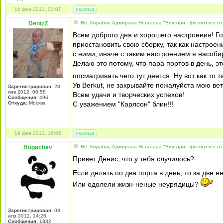
10 фев 2013, 03:07
DenizZ
Re: Корабль Адмирала Нельсона "Виктори - фотоотчет от
Всем доброго дня и хорошего настроения! Гос
приостановить свою сборку, так как настроен
с ними, иначе с таким настроением я насобир
Делаю это потому, что пара портов в день, эт
посматривать чего тут деется. Ну вот как то т
Ув Berkut, не закрывайте пожалуйста мою ве
Зарегистрирован:
28
янв 2012, 00:58
Всем удачи и творческих успехов!
Сообщения:
496
Откуда:
Москва
С уважением "Карлсон" блин!!!
19 фев 2013, 16:05
Bogachev
Re: Корабль Адмирала Нельсона "Виктори - фотоотчет от
Привет Денис, что у тебя случилось?
Если делать по два порта в день, то за две н
Или одолели жизн-неные неурядицы?
Зарегистрирован:
03
апр 2012, 14:25
Сообщения:
1832