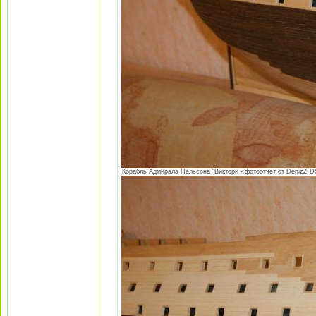
Корабль Адмирала Нельсона "Виктори - фотоотчет от DenizZ DS