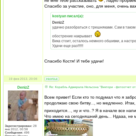
не мне тебе рассказывать
, ладно прорвем
Спасибо за участие, оно, для меня, очень ва
kostyan писал(а):
DenizZ
удачно разобраться с трешняками. Сам в тако
обострение накрывает
Вика стоит, осталось немного обшивки, а настр
Удачи еще раз!!!!!!
Спасибо Костя! И тебе удачи!
19 фев 2013, 20:06
DenizZ
Re: Корабль Адмирала Нельсона "Виктори - фотоотчет от
Всем привет! Если кто то подумал что я забр
продолжаю свою битву..., но медленно. Итак,
приходится..., ну и что..? Я в начале все на
Что имею на сегодняшний день... Ндааа, не 
Зарегистрирован:
28
янв 2012, 00:58
Сообщения:
496
Откуда:
Москва