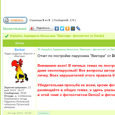
Страница
9
из
9
[ Сообщений: 174 ]
Поделиться…
Версия для печати
Корабль Адмирала Нельсона "Виктори - фотоотчет от DenizZ
Автор
Berkut
Корабль Адмирала Нельсона "Виктори - фотоотчет от Den
Лидер разделов «Баунти» и
Отчет по постройке парусника "Виктори" от
D
«Виктори»
Вниманию всех! В личных темах по постр
даже околопарусный! Все вопросы автору
личку. Всех нарушителей этого правила б
Убедительная просьба ко всем, кроме ф
Зарегистрирован:
21
размещайте в общих темах, а здесь указ
май 2010, 18:27
Сообщения:
3530
в этой теме с фотоотчетом DenizZ и фот
Откуда:
д. Собянинка
Лужковского уезда
Гавриило-Поповской
губернии Путинской
империи
04 апр 2012, 15:09