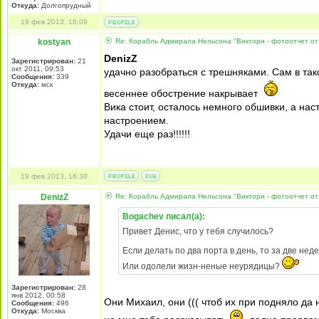
Откуда:
Долгопрудный
19 фев 2013, 16:09
kostyan
Re: Корабль Адмирала Нельсона "Виктори - фотоотчет от
DenizZ
Зарегистрирован:
21
окт 2011, 09:53
удачно разобраться с трешняками. Сам в та
Сообщения:
339
Откуда:
мск
весеннее обострение накрывает
Вика стоит, осталось немного обшивки, а на
настроением.
Удачи еще раз!!!!!!
19 фев 2013, 16:30
DenizZ
Re: Корабль Адмирала Нельсона "Виктори - фотоотчет от
Bogachev писал(а):
Привет Денис, что у тебя случилось?
Если делать по два порта в день, то за две неде
Или одолели жизн-неные неурядицы?
Зарегистрирован:
28
янв 2012, 00:58
Они Михаил, они ((( чтоб их при подняло да н
Сообщения:
496
Откуда:
Москва