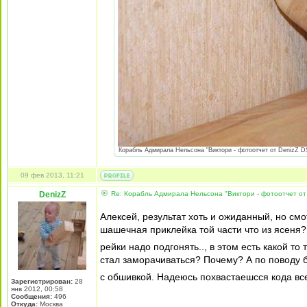
Корабль Адмирала Нельсона "Виктори - фотоотчет от DenizZ DS
09 фев 2013, 11:21
DenizZ
Re: Корабль Адмирала Нельсона "Виктори - фотоотчет от
Алексей, результат хоть и ожиданный, но смо
шашечная приклейка той части что из ясеня?
рейки надо подгонять.., в этом есть какой т
стал заморачиваться? Почему? А по поводу 
с обшивкой. Надеюсь похвастаешсся кода в
Зарегистрирован:
28
янв 2012, 00:58
Сообщения:
496
Откуда:
Москва