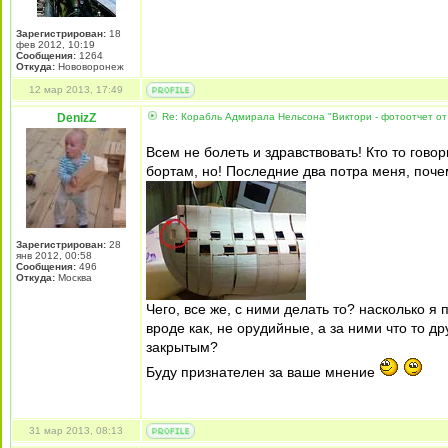
Зарегистрирован:
18
фев 2012, 10:19
Сообщения:
1264
Откуда:
Нововоронеж
12 мар 2013, 17:49
DenizZ
Re: Корабль Адмирала Нельсона "Виктори - фотоотчет от
Всем не болеть и здравствовать! Кто то гово
бортам, но! Последние два потра меня, почем
Зарегистрирован:
28
янв 2012, 00:58
Сообщения:
496
Откуда:
Москва
Чего, все же, с ними делать то? насколько 
вроде как, не орудийные, а за ними что то дру
закрытым?
Буду признателен за ваше мнение
31 мар 2013, 08:13