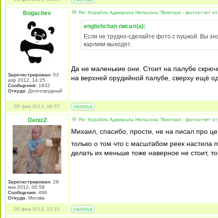
Bogachev
Re: Корабль Адмирала Нельсона "Виктори - фотоотчет от
englishchan писал(а):
Если не трудно-сделайте фото с пушкой. Вы знае
карлики выходят.
Да не маленькие они. Стоит на палубе скрюч
Зарегистрирован:
03
на верхней орудийной палубе, сверху ещё од
апр 2012, 14:25
Сообщения:
1832
Откуда:
Долгопрудный
05 фев 2013, 08:57
DenizZ
Re: Корабль Адмирала Нельсона "Виктори - фотоотчет от
Михаил, спасибо, прости, не на писал про це
только о том что с масштабом реек настила п
делать их меньше тоже наверное не стоит, то
Зарегистрирован:
28
янв 2012, 00:58
Сообщения:
496
Откуда:
Москва
05 фев 2013, 23:10