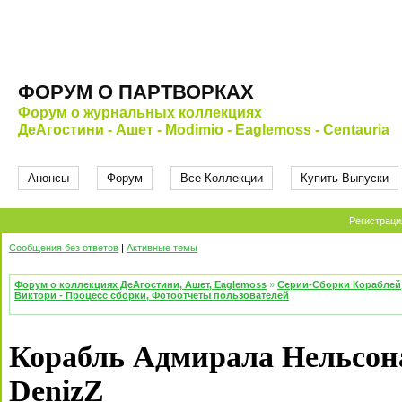
ФОРУМ О ПАРТВОРКАХ
Форум о журнальных коллекциях
ДеАгостини - Ашет - Modimio - Eaglemoss - Centauria
Анонсы
Форум
Все Коллекции
Купить Выпуски
Регистраци
Сообщения без ответов
|
Активные темы
Форум о коллекциях ДеАгостини, Ашет, Eaglemoss
»
Серии-Сборки Кораблей
Виктори - Процесс сборки, Фотоотчеты пользователей
Корабль Адмирала Нельсона
DenizZ