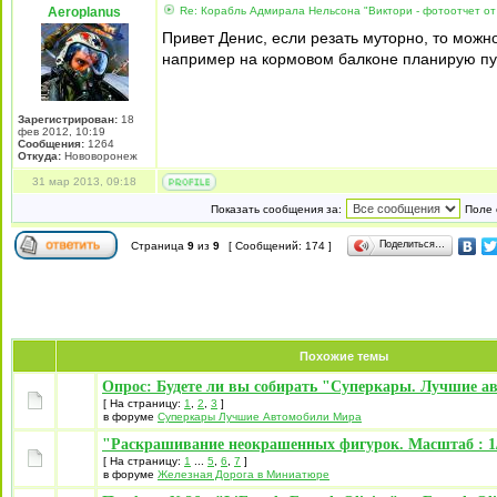
Aeroplanus
Re: Корабль Адмирала Нельсона "Виктори - фотоотчет от
Привет Денис, если резать муторно, то можн
например на кормовом балконе планирую пушк
Зарегистрирован:
18
фев 2012, 10:19
Сообщения:
1264
Откуда:
Нововоронеж
31 мар 2013, 09:18
Показать сообщения за:
Поле 
Поделиться…
Страница
9
из
9
[ Сообщений: 174 ]
Похожие темы
Опрос: Будете ли вы собирать "Суперкары. Лучшие а
[ На страницу:
1
,
2
,
3
]
в форуме
Суперкары Лучшие Автомобили Mира
"Раскрашивание неокрашенных фигурок. Масштаб : 1/
[ На страницу:
1
...
5
,
6
,
7
]
в форуме
Железная Дорога в Миниатюре