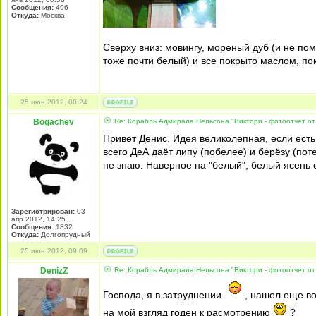
Сообщения:
496
Откуда:
Москва
Сверху вниз: мовингу, мореный дуб (и не по
тоже почти белый) и все покрыто маслом, пока
25 июн 2012, 00:24
Bogachev
Re: Корабль Адмирала Нельсона "Виктори - фотоотчет от
Привет Денис. Идея великолепная, если есть
всего ДеА даёт липу (побелее) и берёзу (пот
не знаю. Наверное на "белый", белый ясень 
Зарегистрирован:
03
апр 2012, 14:25
Сообщения:
1832
Откуда:
Долгопрудный
25 июн 2012, 09:09
DenizZ
Re: Корабль Адмирала Нельсона "Виктори - фотоотчет от
Господа, я в затруднении
, нашел еще вот
на мой взгляд годен к расмотрению
?