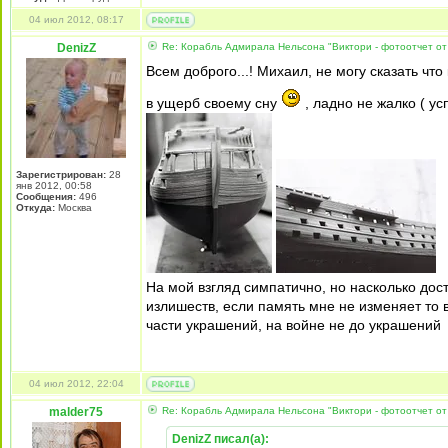
04 июл 2012, 08:17
DenizZ
Re: Корабль Адмирала Нельсона "Виктори - фотоотчет от
Всем доброго...! Михаил, не могу сказать что 
в ущерб своему сну
, ладно не жалко ( у
Зарегистрирован:
28
янв 2012, 00:58
Сообщения:
496
Откуда:
Москва
На мой взгляд симпатично, но насколько дост
излишеств, если память мне не изменяет т
части украшений, на войне не до украшений
04 июл 2012, 22:04
malder75
Re: Корабль Адмирала Нельсона "Виктори - фотоотчет от
DenizZ писал(а):