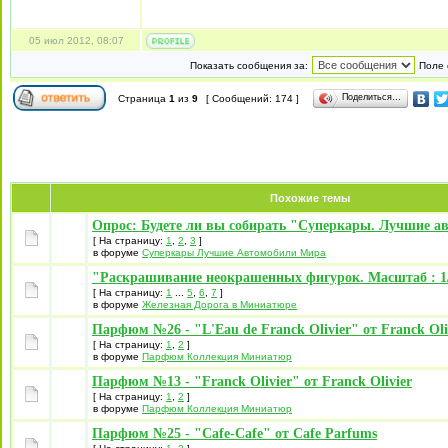
05 июл 2012, 08:07
Показать сообщения за:
Поле 
Поделиться…
Страница
1
из
9
[ Сообщений: 174 ]
Похожие темы
Опрос: Будете ли вы собирать "Суперкары. Лучшие а
[ На страницу:
1
,
2
,
3
]
в форуме
Суперкары Лучшие Автомобили Mира
"Раскрашивание неокрашенных фигурок. Масштаб : 1/
[ На страницу:
1
...
5
,
6
,
7
]
в форуме
Железная Дорога в Миниатюре
Парфюм №26 - "L'Eau de Franck Olivier" от Franck Oli
[ На страницу:
1
,
2
]
в форуме
Парфюм Коллекция Миниатюр
Парфюм №13 - "Franck Olivier" от Franck Olivier
[ На страницу:
1
,
2
]
в форуме
Парфюм Коллекция Миниатюр
Парфюм №25 - "Cafe-Cafe" от Cafe Parfums