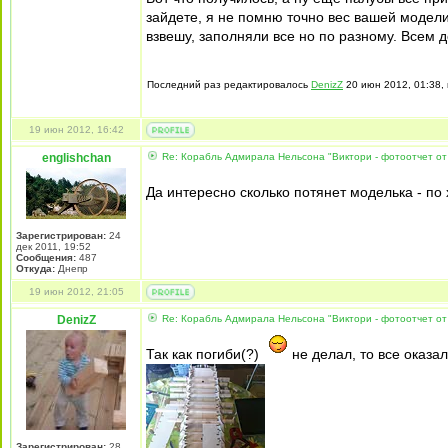
зайдете, я не помню точно вес вашей модели
взвешу, заполняли все но по разному. Всем д
Последний раз редактировалось
DenizZ
20 июн 2012, 01:38, 
19 июн 2012, 16:42
englishchan
Re: Корабль Адмирала Нельсона "Виктори - фотоотчет от
Да интересно сколько потянет моделька - по 
Зарегистрирован:
24
дек 2011, 19:52
Сообщения:
487
Откуда:
Днепр
19 июн 2012, 21:05
DenizZ
Re: Корабль Адмирала Нельсона "Виктори - фотоотчет от
Так как погиби(?)
не делал, то все оказал
Зарегистрирован:
28