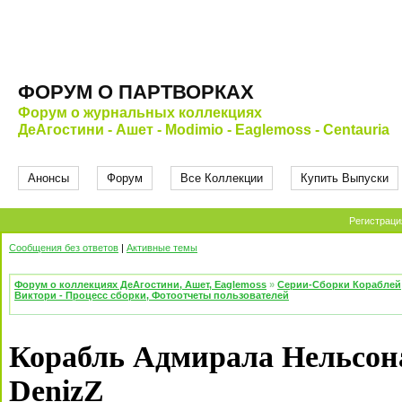
ФОРУМ О ПАРТВОРКАХ
Форум о журнальных коллекциях
ДеАгостини - Ашет - Modimio - Eaglemoss - Centauria
Анонсы
Форум
Все Коллекции
Купить Выпуски
Регистраци
Сообщения без ответов
|
Активные темы
Форум о коллекциях ДеАгостини, Ашет, Eaglemoss
»
Серии-Сборки Кораблей
Виктори - Процесс сборки, Фотоотчеты пользователей
Корабль Адмирала Нельсона
DenizZ