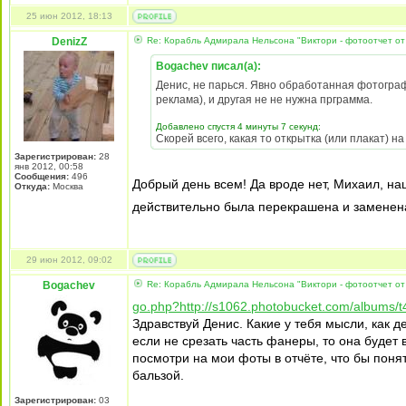
25 июн 2012, 18:13
DenizZ
Re: Корабль Адмирала Нельсона "Виктори - фотоотчет от
Bogachev писал(а):
Денис, не парься. Явно обработанная фотогра
реклама), и другая не не нужна прграмма.
Добавлено спустя 4 минуты 7 секунд:
Скорей всего, какая то открытка (или плакат) н
Зарегистрирован:
28
янв 2012, 00:58
Сообщения:
496
Добрый день всем! Да вроде нет, Михаил, наш
Откуда:
Москва
действительно была перекрашена и заменена 
29 июн 2012, 09:02
Bogachev
Re: Корабль Адмирала Нельсона "Виктори - фотоотчет от
go.php?http://s1062.photobucket.com/albums/t
Здравствуй Денис. Какие у тебя мысли, как
если не срезать часть фанеры, то она будет 
посмотри на мои фоты в отчёте, что бы поня
бальзой.
Зарегистрирован:
03