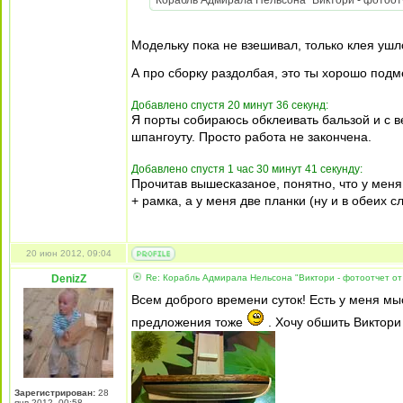
Корабль Адмирала Нельсона "Виктори - фотоотч
Модельку пока не взешивал, только клея ушл
А про сборку раздолбая, это ты хорошо под
Добавлено спустя 20 минут 36 секунд:
Я порты собираюсь обклеивать бальзой и с вер
шпангоуту. Просто работа не закончена.
Добавлено спустя 1 час 30 минут 41 секунду:
Прочитав вышесказаное, понятно, что у меня
+ рамка, а у меня две планки (ну и в обеих 
20 июн 2012, 09:04
DenizZ
Re: Корабль Адмирала Нельсона "Виктори - фотоотчет от
Всем доброго времени суток! Есть у меня м
предложения тоже
. Хочу обшить Виктори
Зарегистрирован:
28
янв 2012, 00:58