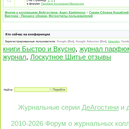
[ На страницу:
1
,
2
]
в форуме
Парфюм Коллекция Миниатюр
Форум о коллекциях ДеАгостини, Ашет, Eaglemoss
»
Серии-Сборки Кораблей
Виктори - Процесс сборки, Фотоотчеты пользователей
Кто сейчас на конференции
Зарегистрированные пользователи:
Google [Bot]
,
Google Adsense [Bot]
,
Iskander
,
Yande
книги Быстро и Вкусно
,
журнал парфю
журнал
,
Лоскутное Шитье отзывы
Найти:
Журнальные серии
ДеАгостини
и 
2010-2026 Форум о журнальных колле