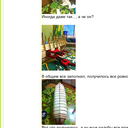
Иногда даже так..., а че он?
В общем все заполнил, получилось все ровно,
Вот что получилось, а ну еще палубы все при