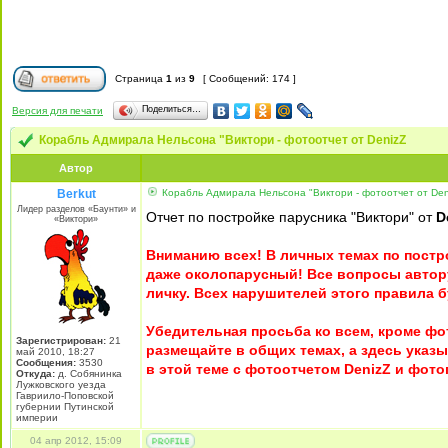
Страница
1
из
9
[ Сообщений: 174 ]
Поделиться…
Версия для печати
Корабль Адмирала Нельсона "Виктори - фотоотчет от DenizZ
Автор
Berkut
Корабль Адмирала Нельсона "Виктори - фотоотчет от Den
Лидер разделов «Баунти» и
Отчет по постройке парусника "Виктори" от
D
«Виктори»
Вниманию всех! В личных темах по постр
даже околопарусный! Все вопросы автору
личку. Всех нарушителей этого правила б
Убедительная просьба ко всем, кроме ф
Зарегистрирован:
21
размещайте в общих темах, а здесь указ
май 2010, 18:27
Сообщения:
3530
в этой теме с фотоотчетом DenizZ и фот
Откуда:
д. Собянинка
Лужковского уезда
Гавриило-Поповской
губернии Путинской
империи
04 апр 2012, 15:09