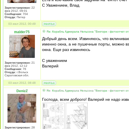
С Уважением, Влад.
Зарегистрирован:
22
фев 2012, 09:01
Сообщения:
704
Откуда:
Питер
03 июл 2012, 00:49
malder75
Re: Корабль Адмирала Нельсона "Виктори - фотоотчет от
Добрый день всем. Извиняюсь, что вклинива
именно окна, а не пушечные порты, можно вз
окна. Еще раз извиняюсь
С уважением
Зарегистрирован:
21
Валерий
фев 2012, 12:12
Сообщения:
76
Откуда:
г.Вольск
Саратовская обл.
03 июл 2012, 08:48
DenizZ
Re: Корабль Адмирала Нельсона "Виктори - фотоотчет от
Господа, всем доброго! Валерий не надо из
Зарегистрирован:
28