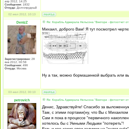
апр 2012, 14:25
Сообщения:
1832
Откуда:
Долгопрудный
02 июл 2012, 10:13
DenizZ
Re: Корабль Адмирала Нельсона "Виктори - фотоотчет от
Михаил, доброго Вам! Я тут посмотрел чертеж
Зарегистрирован:
28
янв 2012, 00:58
Сообщения:
496
Откуда:
Москва
Ну а так, можно бормашинкой выбрать или вы
03 июл 2012, 00:10
petrovich
Re: Корабль Адмирала Нельсона "Виктори - фотоотчет от
Денис, Здравствуйте! Спасибо за выложенную
Там, с этими портами(ну, что Вы с Михаилом
Сам я пока в процессе "первичного накопления
хотелось бы с Умными Людьми "потереть"!
Есть и кое-какие свои задумки на "ентот счёт