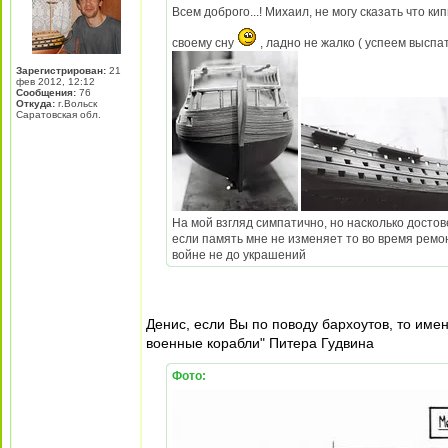
Всем доброго...! Михаил, не могу сказать что ки
своему сну
, ладно не жалко ( успеем выспа
Зарегистрирован:
21
фев 2012, 12:12
Сообщения:
76
Откуда:
г.Вольск
Саратовская обл.
На мой взгляд симпатично, но насколько достов
если память мне не изменяет то во время рем
войне не до украшений
Денис, если Вы по поводу бархоутов, то имен
военные корабли" Питера Гудвина
Фото: