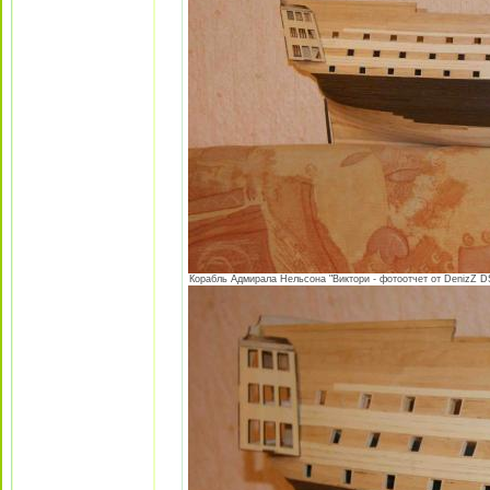
Корабль Адмирала Нельсона "Виктори - фотоотчет от DenizZ DS