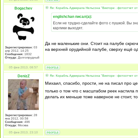
Bogachev
Re: Корабль Адмирала Нельсона "Виктори - фотоотчет от
englishchan писал(а):
Если не трудно-сделайте фото с пушкой. Вы знае
карлики выходят.
Да не маленькие они. Стоит на палубе скрюч
Зарегистрирован:
03
на верхней орудийной палубе, сверху ещё од
апр 2012, 14:25
Сообщения:
1832
Откуда:
Долгопрудный
05 фев 2013, 08:57
DenizZ
Re: Корабль Адмирала Нельсона "Виктори - фотоотчет от
Михаил, спасибо, прости, не на писал про це
только о том что с масштабом реек настила п
делать их меньше тоже наверное не стоит, то
Зарегистрирован:
28
янв 2012, 00:58
Сообщения:
496
Откуда:
Москва
05 фев 2013, 23:10