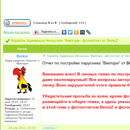
Страница
9
из
9
[ Сообщений: 174 ]
Поделиться…
Версия для печати
Корабль Адмирала Нельсона "Виктори - фотоотчет от DenizZ
Автор
Berkut
Корабль Адмирала Нельсона "Виктори - фотоотчет от Den
Лидер разделов «Баунти» и
Отчет по постройке парусника "Виктори" от
D
«Виктори»
Вниманию всех! В личных темах по постр
даже околопарусный! Все вопросы автору
личку. Всех нарушителей этого правила б
Убедительная просьба ко всем, кроме ф
Зарегистрирован:
21
размещайте в общих темах, а здесь указ
май 2010, 18:27
Сообщения:
3530
в этой теме с фотоотчетом DenizZ и фот
Откуда:
д. Собянинка
Лужковского уезда
Гавриило-Поповской
губернии Путинской
империи
04 апр 2012, 15:09