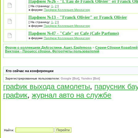
Парфюм №26 - "L'Eau de Franck Olivier" от Franck Oli
[ На страницу:
1
,
2
]
в форуме
Парфюм Коллекция Миниатюр
Парфюм №13 - "Franck Olivier" от Franck Olivier
[ На страницу:
1
,
2
]
в форуме
Парфюм Коллекция Миниатюр
Парфюм №47 - "Cafe" от Cafe (Cafe Parfums)
в форуме
Парфюм Коллекция Миниатюр
Форум о коллекциях ДеАгостини, Ашет, Eaglemoss
»
Серии-Сборки Кораблей
Виктори - Процесс сборки, Фотоотчеты пользователей
Кто сейчас на конференции
Зарегистрированные пользователи:
Google [Bot]
,
Yandex [Bot]
график выхода самолеты
,
парусник ба
график
,
журнал авто на службе
Найти: