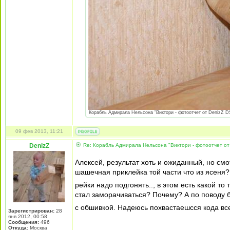
Корабль Адмирала Нельсона "Виктори - фотоотчет от DenizZ DS
09 фев 2013, 11:21
DenizZ
Re: Корабль Адмирала Нельсона "Виктори - фотоотчет от
Алексей, результат хоть и ожиданный, но смо
шашечная приклейка той части что из ясеня?
рейки надо подгонять.., в этом есть какой т
стал заморачиваться? Почему? А по поводу 
с обшивкой. Надеюсь похвастаешсся кода в
Зарегистрирован:
28
янв 2012, 00:58
Сообщения:
496
Откуда:
Москва