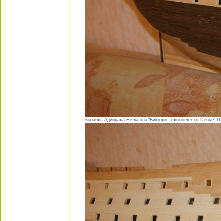
Корабль Адмирала Нельсона "Виктори - фотоотчет от DenizZ DS