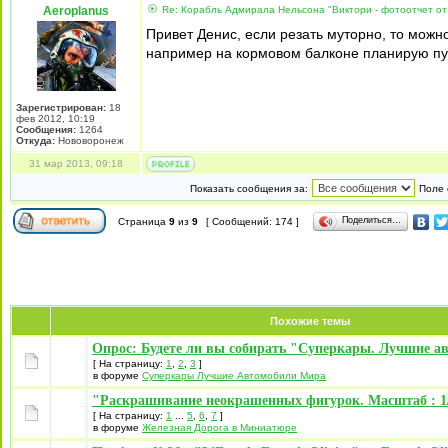
Aeroplanus
Re: Корабль Адмирала Нельсона "Виктори - фотоотчет от
Привет Денис, если резать муторно, то можн
например на кормовом балконе планирую пушк
Зарегистрирован:
18
фев 2012, 10:19
Сообщения:
1264
Откуда:
Нововоронеж
31 мар 2013, 09:18
Показать сообщения за:
Поле 
Поделиться…
Страница
9
из
9
[ Сообщений: 174 ]
Похожие темы
Опрос: Будете ли вы собирать "Суперкары. Лучшие а
[ На страницу:
1
,
2
,
3
]
в форуме
Суперкары Лучшие Автомобили Mира
"Раскрашивание неокрашенных фигурок. Масштаб : 1/
[ На страницу:
1
...
5
,
6
,
7
]
в форуме
Железная Дорога в Миниатюре