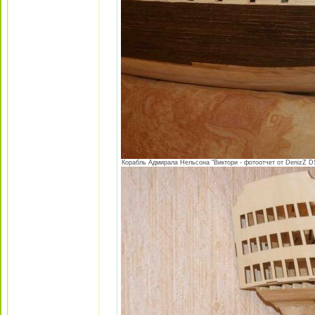
Корабль Адмирала Нельсона "Виктори - фотоотчет от DenizZ DS