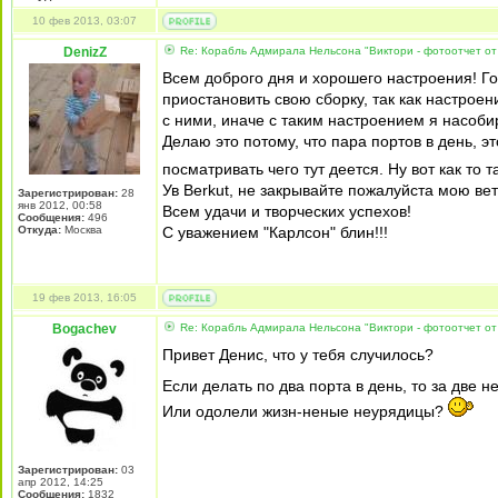
10 фев 2013, 03:07
DenizZ
Re: Корабль Адмирала Нельсона "Виктори - фотоотчет от
Всем доброго дня и хорошего настроения! Гос
приостановить свою сборку, так как настроен
с ними, иначе с таким настроением я насобир
Делаю это потому, что пара портов в день, эт
посматривать чего тут деется. Ну вот как то т
Ув Berkut, не закрывайте пожалуйста мою ве
Зарегистрирован:
28
янв 2012, 00:58
Всем удачи и творческих успехов!
Сообщения:
496
Откуда:
Москва
С уважением "Карлсон" блин!!!
19 фев 2013, 16:05
Bogachev
Re: Корабль Адмирала Нельсона "Виктори - фотоотчет от
Привет Денис, что у тебя случилось?
Если делать по два порта в день, то за две н
Или одолели жизн-неные неурядицы?
Зарегистрирован:
03
апр 2012, 14:25
Сообщения:
1832