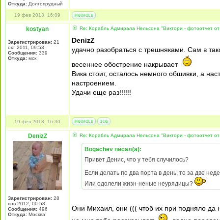
Откуда:
Долгопрудный
19 фев 2013, 16:09
kostyan
Re: Корабль Адмирала Нельсона "Виктори - фотоотчет от
DenizZ
Зарегистрирован:
21
окт 2011, 09:53
удачно разобраться с трешняками. Сам в та
Сообщения:
339
Откуда:
мск
весеннее обострение накрывает
Вика стоит, осталось немного обшивки, а на
настроением.
Удачи еще раз!!!!!!
19 фев 2013, 16:30
DenizZ
Re: Корабль Адмирала Нельсона "Виктори - фотоотчет от
Bogachev писал(а):
Привет Денис, что у тебя случилось?
Если делать по два порта в день, то за две неде
Или одолели жизн-неные неурядицы?
Зарегистрирован:
28
янв 2012, 00:58
Они Михаил, они ((( чтоб их при подняло да н
Сообщения:
496
Откуда:
Москва