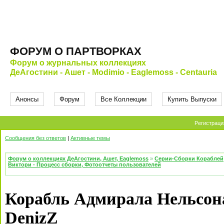
ФОРУМ О ПАРТВОРКАХ
Форум о журнальных коллекциях
ДеАгостини - Ашет - Modimio - Eaglemoss - Centauria
Анонсы
Форум
Все Коллекции
Купить Выпуски
Регистраци
Сообщения без ответов
|
Активные темы
Форум о коллекциях ДеАгостини, Ашет, Eaglemoss
»
Серии-Сборки Кораблей
Виктори - Процесс сборки, Фотоотчеты пользователей
Корабль Адмирала Нельсона
DenizZ