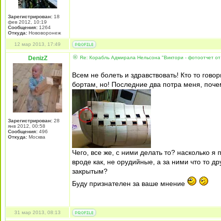
Зарегистрирован:
18
фев 2012, 10:19
Сообщения:
1264
Откуда:
Нововоронеж
12 мар 2013, 17:49
DenizZ
Re: Корабль Адмирала Нельсона "Виктори - фотоотчет от
Всем не болеть и здравствовать! Кто то гово
бортам, но! Последние два потра меня, почем
Зарегистрирован:
28
янв 2012, 00:58
Сообщения:
496
Откуда:
Москва
Чего, все же, с ними делать то? насколько 
вроде как, не орудийные, а за ними что то дру
закрытым?
Буду признателен за ваше мнение
31 мар 2013, 08:13