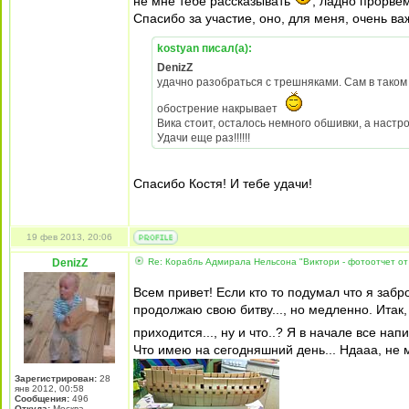
не мне тебе рассказывать
, ладно прорвем
Спасибо за участие, оно, для меня, очень ва
kostyan писал(а):
DenizZ
удачно разобраться с трешняками. Сам в тако
обострение накрывает
Вика стоит, осталось немного обшивки, а настр
Удачи еще раз!!!!!!
Спасибо Костя! И тебе удачи!
19 фев 2013, 20:06
DenizZ
Re: Корабль Адмирала Нельсона "Виктори - фотоотчет от
Всем привет! Если кто то подумал что я забр
продолжаю свою битву..., но медленно. Итак,
приходится..., ну и что..? Я в начале все на
Что имею на сегодняшний день... Ндааа, не 
Зарегистрирован:
28
янв 2012, 00:58
Сообщения:
496
Откуда:
Москва