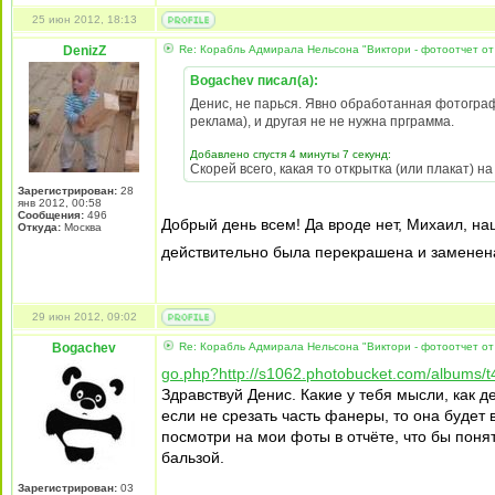
25 июн 2012, 18:13
DenizZ
Re: Корабль Адмирала Нельсона "Виктори - фотоотчет от
Bogachev писал(а):
Денис, не парься. Явно обработанная фотогра
реклама), и другая не не нужна прграмма.
Добавлено спустя 4 минуты 7 секунд:
Скорей всего, какая то открытка (или плакат) н
Зарегистрирован:
28
янв 2012, 00:58
Сообщения:
496
Добрый день всем! Да вроде нет, Михаил, наш
Откуда:
Москва
действительно была перекрашена и заменена 
29 июн 2012, 09:02
Bogachev
Re: Корабль Адмирала Нельсона "Виктори - фотоотчет от
go.php?http://s1062.photobucket.com/albums/t
Здравствуй Денис. Какие у тебя мысли, как
если не срезать часть фанеры, то она будет 
посмотри на мои фоты в отчёте, что бы поня
бальзой.
Зарегистрирован:
03