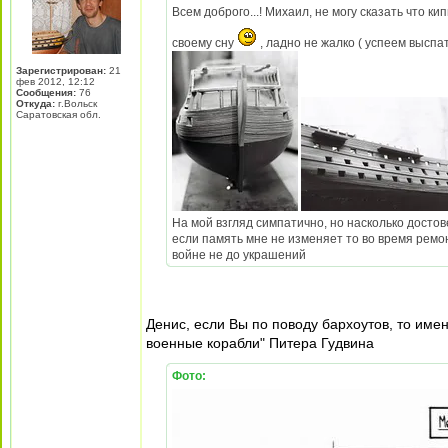
Всем доброго...! Михаил, не могу сказать что ки
своему сну
, ладно не жалко ( успеем выспа
Зарегистрирован:
21
фев 2012, 12:12
Сообщения:
76
Откуда:
г.Вольск
Саратовская обл.
На мой взгляд симпатично, но насколько достов
если память мне не изменяет то во время рем
войне не до украшений
Денис, если Вы по поводу бархоутов, то имен
военные корабли" Питера Гудвина
Фото: