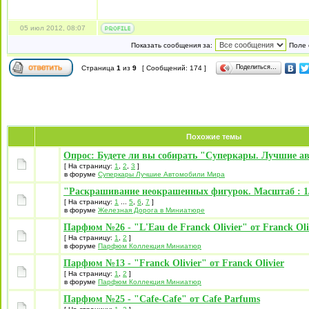
05 июл 2012, 08:07
Показать сообщения за:
Поле 
Поделиться…
Страница
1
из
9
[ Сообщений: 174 ]
Похожие темы
Опрос: Будете ли вы собирать "Суперкары. Лучшие а
[ На страницу:
1
,
2
,
3
]
в форуме
Суперкары Лучшие Автомобили Mира
"Раскрашивание неокрашенных фигурок. Масштаб : 1/
[ На страницу:
1
...
5
,
6
,
7
]
в форуме
Железная Дорога в Миниатюре
Парфюм №26 - "L'Eau de Franck Olivier" от Franck Oli
[ На страницу:
1
,
2
]
в форуме
Парфюм Коллекция Миниатюр
Парфюм №13 - "Franck Olivier" от Franck Olivier
[ На страницу:
1
,
2
]
в форуме
Парфюм Коллекция Миниатюр
Парфюм №25 - "Cafe-Cafe" от Cafe Parfums