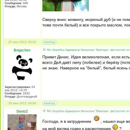
Сообщения:
496
Откуда:
Москва
Сверху вниз: мовингу, мореный дуб (и не по
тоже почти белый) и все покрыто маслом, пока
25 июн 2012, 00:24
Bogachev
Re: Корабль Адмирала Нельсона "Виктори - фотоотчет от
Привет Денис. Идея великолепная, если есть
всего ДеА даёт липу (побелее) и берёзу (пот
не знаю. Наверное на "белый", белый ясень 
Зарегистрирован:
03
апр 2012, 14:25
Сообщения:
1832
Откуда:
Долгопрудный
25 июн 2012, 09:09
DenizZ
Re: Корабль Адмирала Нельсона "Виктори - фотоотчет от
Господа, я в затруднении
, нашел еще вот
на мой взгляд годен к расмотрению
?