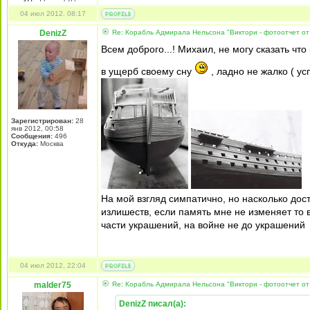
04 июл 2012, 08:17
DenizZ
Re: Корабль Адмирала Нельсона "Виктори - фотоотчет от
Всем доброго...! Михаил, не могу сказать что 
в ущерб своему сну
, ладно не жалко ( у
Зарегистрирован:
28
янв 2012, 00:58
Сообщения:
496
Откуда:
Москва
На мой взгляд симпатично, но насколько дост
излишеств, если память мне не изменяет т
части украшений, на войне не до украшений
04 июл 2012, 22:04
malder75
Re: Корабль Адмирала Нельсона "Виктори - фотоотчет от
DenizZ писал(а):