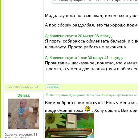
Корабль Адмирала Нельсона "Виктори - фотоотч
Модельку пока не взешивал, только клея ушл
А про сборку раздолбая, это ты хорошо под
Добавлено спустя 20 минут 36 секунд:
Я порты собираюсь обклеивать бальзой и с вер
шпангоуту. Просто работа не закончена.
Добавлено спустя 1 час 30 минут 41 секунду:
Прочитав вышесказаное, понятно, что у меня
+ рамка, а у меня две планки (ну и в обеих 
20 июн 2012, 09:04
DenizZ
Re: Корабль Адмирала Нельсона "Виктори - фотоотчет от
Всем доброго времени суток! Есть у меня м
предложения тоже
. Хочу обшить Виктори
Зарегистрирован:
28
янв 2012, 00:58