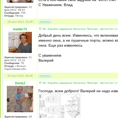
С Уважением, Влад.
Зарегистрирован:
22
фев 2012, 09:01
Сообщения:
704
Откуда:
Питер
03 июл 2012, 00:49
malder75
Re: Корабль Адмирала Нельсона "Виктори - фотоотчет от
Добрый день всем. Извиняюсь, что вклинива
именно окна, а не пушечные порты, можно вз
окна. Еще раз извиняюсь
С уважением
Зарегистрирован:
21
Валерий
фев 2012, 12:12
Сообщения:
76
Откуда:
г.Вольск
Саратовская обл.
03 июл 2012, 08:48
DenizZ
Re: Корабль Адмирала Нельсона "Виктори - фотоотчет от
Господа, всем доброго! Валерий не надо из
Зарегистрирован:
28