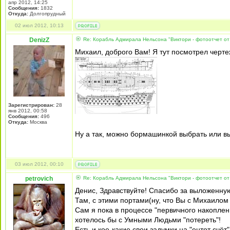
апр 2012, 14:25
Сообщения:
1832
Откуда:
Долгопрудный
02 июл 2012, 10:13
DenizZ
Re: Корабль Адмирала Нельсона "Виктори - фотоотчет от
Михаил, доброго Вам! Я тут посмотрел чертеж
Зарегистрирован:
28
янв 2012, 00:58
Сообщения:
496
Откуда:
Москва
Ну а так, можно бормашинкой выбрать или вы
03 июл 2012, 00:10
petrovich
Re: Корабль Адмирала Нельсона "Виктори - фотоотчет от
Денис, Здравствуйте! Спасибо за выложенную
Там, с этими портами(ну, что Вы с Михаилом
Сам я пока в процессе "первичного накопления
хотелось бы с Умными Людьми "потереть"!
Есть и кое-какие свои задумки на "ентот счёт