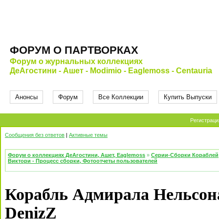
ФОРУМ О ПАРТВОРКАХ
Форум о журнальных коллекциях
ДеАгостини - Ашет - Modimio - Eaglemoss - Centauria
Анонсы
Форум
Все Коллекции
Купить Выпуски
Регистраци
Сообщения без ответов
|
Активные темы
Форум о коллекциях ДеАгостини, Ашет, Eaglemoss
»
Серии-Сборки Кораблей
Виктори - Процесс сборки, Фотоотчеты пользователей
Корабль Адмирала Нельсона
DenizZ