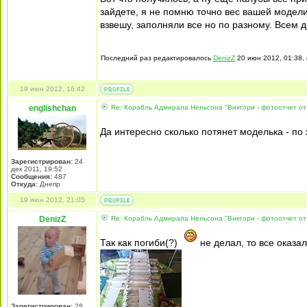
зайдете, я не помню точно вес вашей модели
взвешу, заполняли все но по разному. Всем д
Последний раз редактировалось
DenizZ
20 июн 2012, 01:38, 
19 июн 2012, 16:42
englishchan
Re: Корабль Адмирала Нельсона "Виктори - фотоотчет от
Да интересно сколько потянет моделька - по 
Зарегистрирован:
24
дек 2011, 19:52
Сообщения:
487
Откуда:
Днепр
19 июн 2012, 21:05
DenizZ
Re: Корабль Адмирала Нельсона "Виктори - фотоотчет от
Так как погиби(?)
не делал, то все оказал
Зарегистрирован:
28