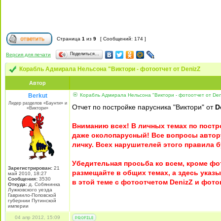
Страница
1
из
9
[ Сообщений: 174 ]
Поделиться…
Версия для печати
Корабль Адмирала Нельсона "Виктори - фотоотчет от DenizZ
Автор
Berkut
Корабль Адмирала Нельсона "Виктори - фотоотчет от Den
Лидер разделов «Баунти» и
Отчет по постройке парусника "Виктори" от
D
«Виктори»
Вниманию всех! В личных темах по постр
даже околопарусный! Все вопросы автору
личку. Всех нарушителей этого правила б
Убедительная просьба ко всем, кроме ф
Зарегистрирован:
21
размещайте в общих темах, а здесь указ
май 2010, 18:27
Сообщения:
3530
в этой теме с фотоотчетом DenizZ и фот
Откуда:
д. Собянинка
Лужковского уезда
Гавриило-Поповской
губернии Путинской
империи
04 апр 2012, 15:09