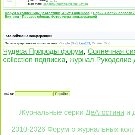
[ На страницу:
1
,
2
]
в форуме
Парфюм Коллекция Миниатюр
Форум о коллекциях ДеАгостини, Ашет, Eaglemoss
»
Серии-Сборки Кораблей
Виктори - Процесс сборки, Фотоотчеты пользователей
Кто сейчас на конференции
Зарегистрированные пользователи:
Google [Bot]
,
Leo653
,
Yandex [Bot]
Чудеса Природы форум
,
Солнечная си
collection подписка
,
журнал Рукоделие 
Найти:
Журнальные серии
ДеАгостини
и 
2010-2026 Форум о журнальных колле