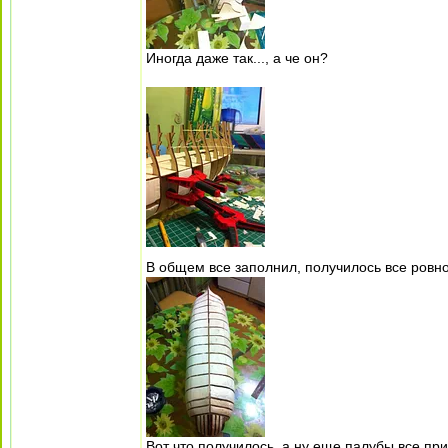
Иногда даже так..., а че он?
В общем все заполнил, получилось все ровно,
Вот что получилось, а ну еще палубы все при