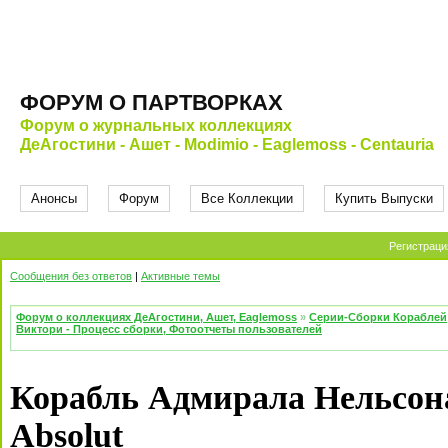
ФОРУМ О ПАРТВОРКАХ
Форум о журнальных коллекциях
ДеАгостини - Ашет - Modimio - Eaglemoss - Centauria
Анонсы
Форум
Все Коллекции
Купить Выпуски
Регистраци
Сообщения без ответов
|
Активные темы
Форум о коллекциях ДеАгостини, Ашет, Eaglemoss
»
Серии-Сборки Кораблей
Виктори - Процесс сборки, Фотоотчеты пользователей
Корабль Адмирала Нельсона
Absolut