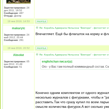
Зарегистрирован:
24
дек 2011, 19:52
Сообщения:
487
Откуда:
Днепр
19 янв 2016, 14:53
makarytc
Re: Корабль Адмирала Нельсона "Виктори" - фотоотчет от
Впечатляет. Ещё бы флагшток на корму и фла
Зарегистрирован:
24
май 2012, 20:44
Сообщения:
281
19 янв 2016, 20:52
Absolut
Re: Корабль Адмирала Нельсона "Виктори" - фотоотчет от
englishchan писал(а):
Зарегистрирован:
05
янв 2012, 21:49
Ого - у Вас там полный комммандный состав. 
Сообщения:
51
Конечно одним комплектом от одного журнал
несколько журналов с фигурками, чтобы и "ра
расставить.Так что сразу купил по всем лар
смысле количества фигурок.А вот сколько у