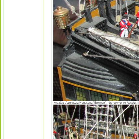
Корабль Адмирала Нельсона "Виктори" - фотоотчет от Absolut I