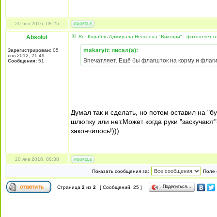
20 янв 2016, 08:25
Absolut
Re: Корабль Адмирала Нельсона "Виктори" - фотоотчет от
makarytc писал(а):
Зарегистрирован:
05
янв 2012, 21:49
Впечатляет. Ещё бы флагшток на корму и флаги 
Сообщения:
51
Думал так и сделать, но потом оставил на "
шлюпку или нет.Может когда руки "заскучают
закончилось!)))
20 янв 2016, 08:38
Показать сообщения за:
Поле 
Поделиться…
Страница
2
из
2
[ Сообщений: 25 ]