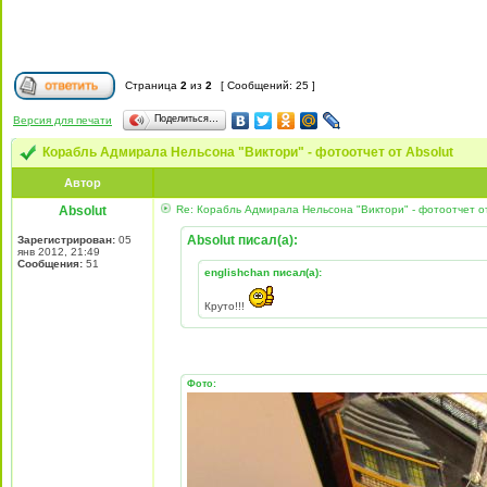
Страница
2
из
2
[ Сообщений: 25 ]
Поделиться…
Версия для печати
Корабль Адмирала Нельсона "Виктори" - фотоотчет от Absolut
Автор
Absolut
Re: Корабль Адмирала Нельсона "Виктори" - фотоотчет от
Absolut писал(а):
Зарегистрирован:
05
янв 2012, 21:49
Сообщения:
51
englishchan писал(а):
Круто!!!
Фото: