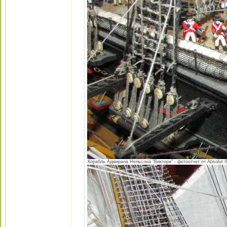
Корабль Адмирала Нельсона "Виктори" - фотоотчет от Absolut I