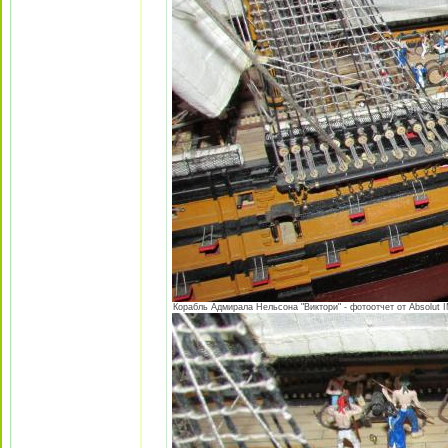
Корабль Адмирала Нельсона "Виктори" - фотоотчет от Absolut I