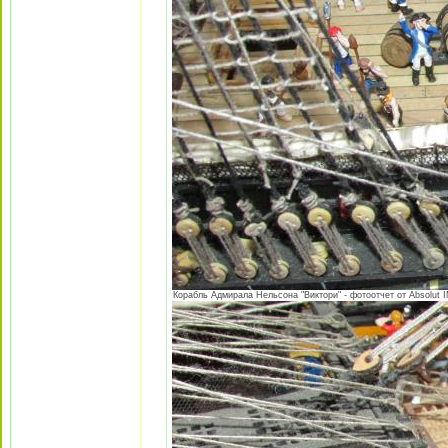
Корабль Адмирала Нельсона "Виктори" - фотоотчет от Absolut I