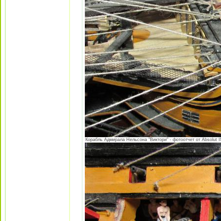
Корабль Адмирала Нельсона "Виктори" - фотоотчет от Absolut I