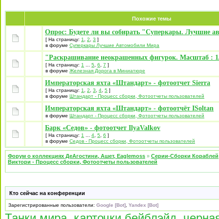
Похожие темы
Опрос: Будете ли вы собирать "Суперкары. Лучшие а
[ На страницу:
1
,
2
,
3
]
в форуме
Суперкары Лучшие Автомобили Mира
"Раскрашивание неокрашенных фигурок. Масштаб : 1/
[ На страницу:
1
...
5
,
6
,
7
]
в форуме
Железная Дорога в Миниатюре
Императорская яхта «Штандарт» - фотоотчет Sierra
[ На страницу:
1
,
2
,
3
,
4
,
5
]
в форуме
Штандарт - Процесс сборки, Фотоотчеты пользователей
Императорская яхта «Штандарт» - фотоотчёт ISoltan
в форуме
Штандарт - Процесс сборки, Фотоотчеты пользователей
Барк «Седов» - фотоотчет IlyaValkov
[ На страницу:
1
...
4
,
5
,
6
]
в форуме
Седов - Процесс сборки, Фотоотчеты пользователей
Форум о коллекциях ДеАгостини, Ашет, Eaglemoss
»
Серии-Сборки Кораблей
Виктори - Процесс сборки, Фотоотчеты пользователей
Кто сейчас на конференции
Зарегистрированные пользователи:
Google [Bot]
,
Yandex [Bot]
Танки мира
,
карточки бейблэйд
,
черна