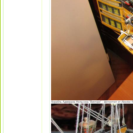
Корабль Адмирала Нельсона "Виктори" - фотоотчет от Absolut I