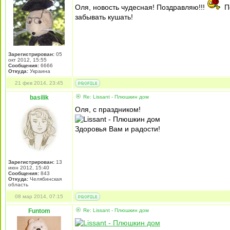
Оля, новость чудесная! Поздравляю!!!
П
забывать кушать!
Зарегистрирован:
05
окт 2012, 15:55
Сообщения:
6666
Откуда:
Украина
21 фев 2014, 23:45
basilik
Re: Lissant - Плюшкин дом
Оля, с праздником!
Здоровья Вам и радости!
Зарегистрирован:
13
июн 2012, 15:40
Сообщения:
843
Откуда:
Челябинская
область
08 мар 2014, 07:15
Funtom
Re: Lissant - Плюшкин дом