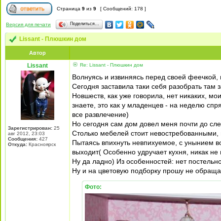
Страница
9
из
9
[ Сообщений: 178 ]
Поделиться…
Версия для печати
Lissant - Плюшкин дом
Автор
Lissant
Re: Lissant - Плюшкин дом
Волнуясь и извиняясь перед своей феечкой,
Сегодня заставила таки себя разобрать там 
Новшеств, как уже говорила, нет никаких, м
знаете, это как у младенцев - на неделю сп
все развлечение)
Но сегодня сам дом довел меня почти до слез
Зарегистрирован:
25
Столько мебелей стоит невостребованными, п
авг 2012, 23:03
Сообщения:
427
Пытаясь впихнуть невпихуемое, с унынием в
Откуда:
Красноярск
выходит( Особенно удручает кухня, никак не
Ну да ладно) Из особенностей: нет постельног
Ну и на цветовую подборку прошу не обращат
Фото: