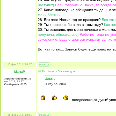
26. Какое у вас традиционное новогоднее у
наступит)
Если говорить о Пасхе, то всегда с
27. Какие новогодние обещания ты дашь в э
моих близких
28. Без чего Новый год не праздник?
Без елк
29. Ты хорошо себя вела в этом году?
Как го
30. Ты оставишь для меня печенье с молок
полуночи, обязательно)
Рабочие тогда не усп
сожалению. Буду стараться исправиться хотя
Вот как то так... Записи будут еще пополнятьс
15 фев 2014, 18:47
MartaM
Re: Lissant - Плюшкин дом
Цитата:
Зарегистрирован:
31
янв 2012, 13:27
Я жду ребенка
Сообщения:
4185
поздравляю,от души! увле
15 фев 2014, 18:51