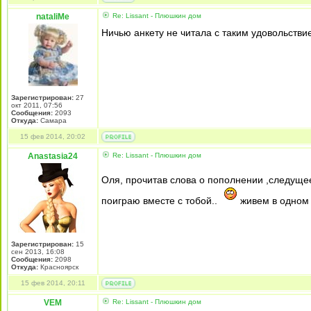
nataliMe
Re: Lissant - Плюшкин дом
Ничью анкету не читала с таким удовольств
Зарегистрирован:
27
окт 2011, 07:56
Сообщения:
2093
Откуда:
Самара
15 фев 2014, 20:02
Anastasia24
Re: Lissant - Плюшкин дом
Оля, прочитав слова о пополнении ,следуще
поиграю вместе с тобой..
живем в одном 
Зарегистрирован:
15
сен 2013, 16:08
Сообщения:
2098
Откуда:
Красноярск
15 фев 2014, 20:11
VEM
Re: Lissant - Плюшкин дом