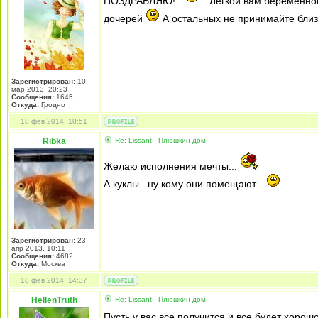
ПОЗДРАВЛЯЮ!
Легкой вам беременност
дочерей
А остальных не принимайте близк
Зарегистрирован:
10
мар 2013, 20:23
Сообщения:
1645
Откуда:
Гродно
18 фев 2014, 10:51
Ribka
Re: Lissant - Плюшкин дом
Желаю исполнения мечты...
А куклы...ну кому они помещают...
Зарегистрирован:
23
апр 2013, 10:11
Сообщения:
4682
Откуда:
Москва
18 фев 2014, 14:37
HellenTruth
Re: Lissant - Плюшкин дом
Пусть у вас все получится и все будет хорошо