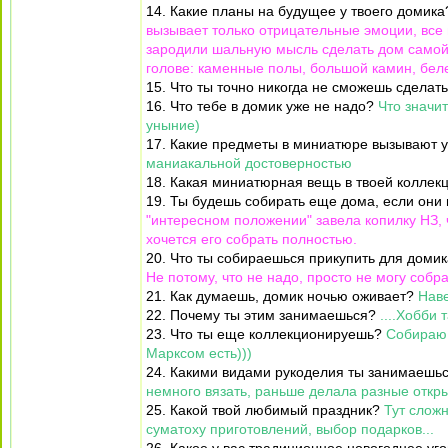
14. Какие планы на будущее у твоего домик
вызывает только отрицательные эмоции, все
зародили шальную мысль сделать дом самой 
голове: каменные полы, большой камин, беле
15. Что ты точно никогда не сможешь сделат
16. Что тебе в домик уже не надо?
Что значи
уныние)
17. Какие предметы в миниатюре вызывают 
маниакальной достоверностью
18. Какая миниатюрная вещь в твоей колле
19. Ты будешь собирать еще дома, если они
"интересном положении" завела копилку НЗ, ч
хочется его собрать полностью.
20. Что ты собираешься прикупить для доми
Не потому, что не надо, просто не могу собр
21. Как думаешь, домик ночью оживает?
Нав
22. Почему ты этим занимаешься?
....Хобби т
23. Что ты еще коллекционируешь?
Собираю 
Марксом есть)))
24. Какими видами рукоделия ты занимаешь
немного вязать, раньше делала разные откр
25. Какой твой любимый праздник?
Тут слож
суматоху приготовлений, выбор подарков...