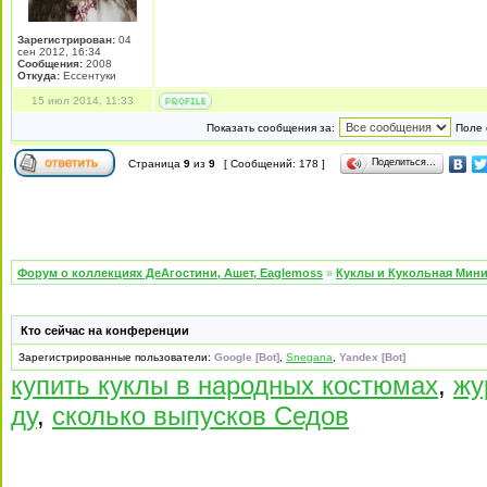
Зарегистрирован:
04
сен 2012, 16:34
Сообщения:
2008
Откуда:
Ессентуки
15 июл 2014, 11:33
Показать сообщения за:
Поле 
Поделиться…
Страница
9
из
9
[ Сообщений: 178 ]
Форум о коллекциях ДеАгостини, Ашет, Eaglemoss
»
Куклы и Кукольная Мин
Кто сейчас на конференции
Зарегистрированные пользователи:
Google [Bot]
,
Snegana
,
Yandex [Bot]
купить куклы в народных костюмах
,
жу
ду
,
сколько выпусков Седов