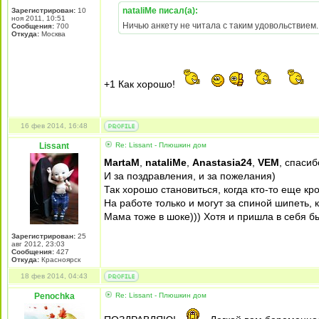
nataliMe писал(а):
Зарегистрирован:
10
ноя 2011, 10:51
Ничью анкету не читала с таким удовольствием
Сообщения:
700
Откуда:
Москва
+1 Как хорошо!
16 фев 2014, 16:48
Lissant
Re: Lissant - Плюшкин дом
MartaM
,
nataliMe
,
Anastasia24
,
VEM
, спасиб
И за поздравления, и за пожелания)
Так хорошо становиться, когда кто-то еще к
На работе только и могут за спиной шипеть, ка
Мама тоже в шоке))) Хотя и пришла в себя б
Зарегистрирован:
25
авг 2012, 23:03
Сообщения:
427
Откуда:
Красноярск
18 фев 2014, 04:43
Penochka
Re: Lissant - Плюшкин дом