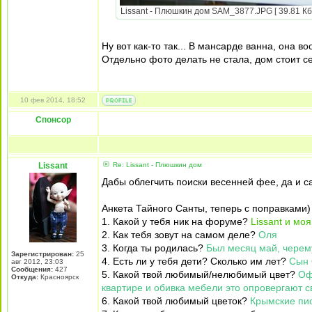
Lissant - Плюшкин дом SAM_3877.JPG [ 39.81 Кб 
Ну вот как-то так... В мансарде ванна, она 
Отдельно фото делать не стала, дом стоит с
10 фев 2014, 18:52
Спонсор
Lissant
Re: Lissant - Плюшкин дом
Дабы облегчить поиски весенней фее, да и с
Анкета Тайного Санты, теперь с поправками)
1. Какой у тебя ник на форуме?
Lissant и мо
2. Как тебя зовут на самом деле?
Оля
3. Когда ты родилась?
Был месяц май, черему
Зарегистрирован:
25
4. Есть ли у тебя дети? Сколько им лет?
Сын 
авг 2012, 23:03
Сообщения:
427
5. Какой твой любимый/нелюбимый цвет?
Оф
Откуда:
Красноярск
квартире и обивка мебели это опровергают с
6. Какой твой любимый цветок?
Крымские пио