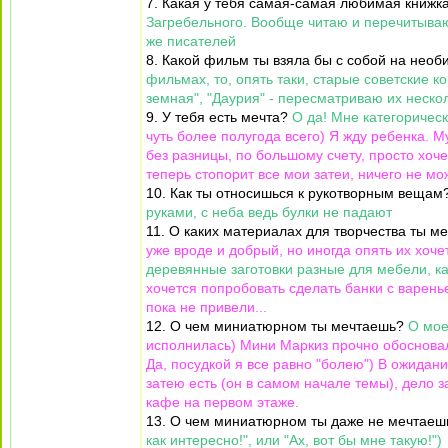
7. Какая у тебя самая-самая любимая книжк
Загребельного. Вообще читаю и перечитываю м
же писателей
8. Какой фильм ты взяла бы с собой на нео
фильмах, то, опять таки, старые советские 
земная", "Даурия" - пересматриваю их нескол
9. У тебя есть мечта?
О да! Мне категорически
чуть более полугода всего) Я жду ребенка. Му
без разницы, по большому счету, просто хоч
теперь стопорит все мои затеи, ничего не мо
10. Как ты относишься к рукотворным вещам
руками, с неба ведь булки не падают
11. О каких материалах для творчества ты 
уже вроде и добрый, но иногда опять их хоч
деревянные заготовки разные для мебели, как
хочется попробовать сделать банки с варенье
пока не привели...
12. О чем миниатюрном ты мечтаешь?
О мое
исполнилась) Мини Маркиз прочно обосновал
Да, посудкой я все равно "болею") В ожидани
затею есть (он в самом начале темы), дело 
кафе на первом этаже.
13. О чем миниатюрном ты даже не мечтае
как интересно!", или "Ах, вот бы мне такую!")