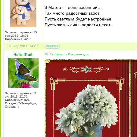
8 Марта — день весенний…
Так много радостных забот!
Пусть светлым будет настроенье,
Пусть жизнь лишь радости несет!
Зарегистрирован:
15
сен 2012, 18:01
Сообщения:
4235
08 мар 2014, 14:23
HellenTruth
Re: Lissant - Плюшкин дом
Зарегистрирован:
11
окт 2011, 22:02
Сообщения:
8243
Откуда:
С-Петербург,
Стрельна