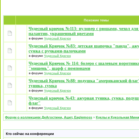
Похожие темы
Чудесный крючок №113: пуловер с рюшами, чехол для
палантин, украшенный цветами
в форуме
Чудесный Крючок
Чудесный Крючок №83: детская шапочка "панда", ажу
сумка с ручками-палочками
в форуме
Чудесный Крючок
Чудесный Крючок № 114: болеро с шалевым воротник
"мишень", шарф с помпонами
в форуме
Чудесный Крючок
Чудесный Крючок №88: подушка "американский флаг
туника, сумка
в форуме
Чудесный Крючок
Чудесный крючок №43: ажурная туника, сумка, поду
флаг"
в форуме
Чудесный Крючок
Форум о коллекциях ДеАгостини, Ашет, Eaglemoss
»
Куклы и Кукольная Мин
Кто сейчас на конференции