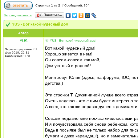
Страница
1
из
2
[ Сообщений: 30 ]
Поделиться…
Версия для печати
YUS - Вот какой чудесный дом!
Автор
YUS
YUS - Вот какой чудесный дом!
Вот какой чудесный дом!
Зарегистрирован:
01
фев 2019, 22:31
Хорошо живется в нем!
Сообщения:
170
Он совсем-совсем как мой,
Дом уютный и родной!
Меня зовут Юлия (здесь, на форуме, ЮС, по
детства.)
Эти строчки Т. Дружининой лучше всего отраж
Очень надеюсь, что с ним будет интересно з
А всех, кто так же неравнодушен к домикам и
Совсем недавно мне посчастливилось выигра
И я почувствовала себя снова ребенком, ко
Ведь в посылке был не только набор для пис
бумаги и даже карандаш!), но и замечательн