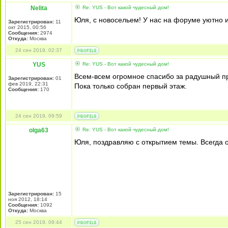
Nelita
Re: YUS - Вот какой чудесный дом!
Юля, с новосельем! У нас на форуме уютно и
Зарегистрирован:
11
окт 2015, 00:56
Сообщения:
2974
Откуда:
Москва
24 сен 2019, 02:37
YUS
Re: YUS - Вот какой чудесный дом!
Всем-всем огромное спасибо за радушный пр
Зарегистрирован:
01
фев 2019, 22:31
Пока только собран первый этаж.
Сообщения:
170
24 сен 2019, 09:59
olga63
Re: YUS - Вот какой чудесный дом!
Юля, поздравляю с открытием темы. Всегда 
Зарегистрирован:
15
ноя 2012, 18:14
Сообщения:
1092
Откуда:
Москва
25 сен 2019, 09:44