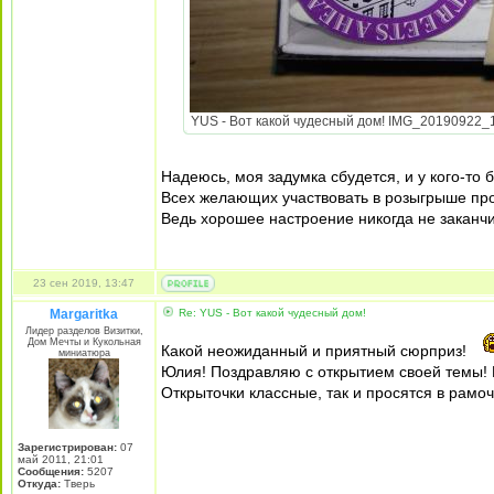
YUS - Вот какой чудесный дом! IMG_20190922_17
Надеюсь, моя задумка сбудется, и у кого-то 
Всех желающих участвовать в розыгрыше пр
Ведь хорошее настроение никогда не заканчи
23 сен 2019, 13:47
Margaritka
Re: YUS - Вот какой чудесный дом!
Лидер разделов Визитки,
Дом Мечты и Кукольная
Какой неожиданный и приятный сюрприз!
миниатюра
Юлия! Поздравляю с открытием своей темы! Вс
Открыточки классные, так и просятся в рамоч
Зарегистрирован:
07
май 2011, 21:01
Сообщения:
5207
Откуда:
Тверь