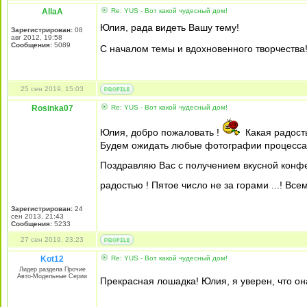
AllaA
Re: YUS - Вот какой чудесный дом!
Юлия, рада видеть Вашу тему!
Зарегистрирован:
08
авг 2012, 19:58
Сообщения:
5089
С началом темы и вдохновенного творчества
25 сен 2019, 15:03
Rosinka07
Re: YUS - Вот какой чудесный дом!
Юлия, добро пожаловать !
Какая радость
Будем ожидать любые фотографии процесса 
Поздравляю Вас с получением вкусной конфе
радостью ! Пятое число не за горами ...! Вс
Зарегистрирован:
24
сен 2013, 21:43
Сообщения:
5233
27 сен 2019, 23:23
Kot12
Re: YUS - Вот какой чудесный дом!
Лидер раздела Прочие
Авто-Модельные Серии
Прекрасная лошадка! Юлия, я уверен, что он