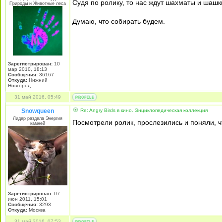
Судя по ролику, то нас ждут шахматы и шашки
Природы и Животные леса
Думаю, что собирать будем.
Зарегистрирован:
10
мар 2010, 18:13
Сообщения:
36167
Откуда:
Нижний
Новгород
31 май 2016, 05:49
Snowqueen
Re: Angry Birds в кино. Энциклопедическая коллекция
Лидер раздела Энергия
Посмотрели ролик, прослезились и поняли, ч
камней
Зарегистрирован:
07
июн 2011, 15:01
Сообщения:
3293
Откуда:
Москва
31 май 2016, 07:53