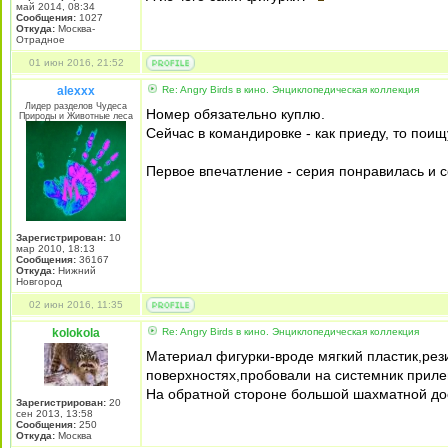
май 2014, 08:34
Сообщения:
1027
Откуда:
Москва-
Отрадное
01 июн 2016, 21:52
alexxx
Re: Angry Birds в кино. Энциклопедическая коллекция
Лидер разделов Чудеса
Номер обязательно куплю.
Природы и Животные леса
Сейчас в командировке - как приеду, то поищу
Первое впечатление - серия понравилась и с
Зарегистрирован:
10
мар 2010, 18:13
Сообщения:
36167
Откуда:
Нижний
Новгород
02 июн 2016, 11:35
kolokola
Re: Angry Birds в кино. Энциклопедическая коллекция
Материал фигурки-вроде мягкий пластик,рези
поверхностях,пробовали на системник прилеп
На обратной стороне большой шахматной дос
Зарегистрирован:
20
сен 2013, 13:58
Сообщения:
250
Откуда:
Москва