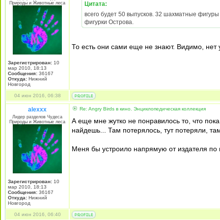
Природы и Животные леса
Цитата:
всего будет 50 выпусков. 32 шахматные фигуры
фигурки Острова.
То есть они сами еще не знают. Видимо, нет
Зарегистрирован:
10
мар 2010, 18:13
Сообщения:
36167
Откуда:
Нижний
Новгород
04 июн 2016, 06:38
alexxx
Re: Angry Birds в кино. Энциклопедическая коллекция
Лидер разделов Чудеса
А еще мне жутко не понравилось то, что пока
Природы и Животные леса
найдешь... Там потерялось, тут потеряли, там
Меня бы устроило напрямую от издателя по 
Зарегистрирован:
10
мар 2010, 18:13
Сообщения:
36167
Откуда:
Нижний
Новгород
04 июн 2016, 06:40