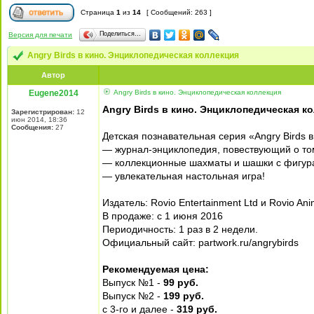
Страница
1
из
14
[ Сообщений: 263 ]
Поделиться…
Версия для печати
Angry Birds в кино. Энциклопедическая коллекция
Автор
Eugene2014
Angry Birds в кино. Энциклопедическая коллекция
Angry Birds в кино. Энциклопедическая к
Зарегистрирован:
12
июн 2014, 18:36
Сообщения:
27
Детская познавательная серия «Angry Birds 
— журнал-энциклопедия, повествующий о то
— коллекционные шахматы и шашки с фигур
— увлекательная настольная игра!
Издатель: Rovio Entertainment Ltd и Rovio Ani
В продаже: с 1 июня 2016
Периодичность: 1 раз в 2 недели.
Официальный сайт: partwork.ru/angrybirds
Рекомендуемая цена:
Выпуск №1 -
99 руб.
Выпуск №2 -
199 руб.
с 3-го и далее -
319 руб.