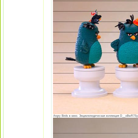
Angry Birds в кино. Энциклопедическая коллекция D__oBwR7Syw.