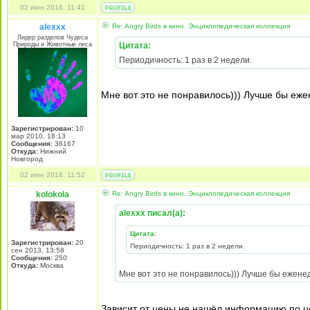
02 июн 2016, 11:41
alexxx
Re: Angry Birds в кино. Энциклопедическая коллекция
Лидер разделов Чудеса
Природы и Животные леса
Цитата:
Периодичность: 1 раз в 2 недели.
Мне вот это не понравилось))) Лучше бы еж
Зарегистрирован:
10
мар 2010, 18:13
Сообщения:
36167
Откуда:
Нижний
Новгород
02 июн 2016, 11:52
kolokola
Re: Angry Birds в кино. Энциклопедическая коллекция
alexxx писал(а):
Цитата:
Зарегистрирован:
20
Периодичность: 1 раз в 2 недели.
сен 2013, 13:58
Сообщения:
250
Откуда:
Москва
Мне вот это не понравилось))) Лучше бы ежене
Зависит от цены,не нашёл информацию по цен