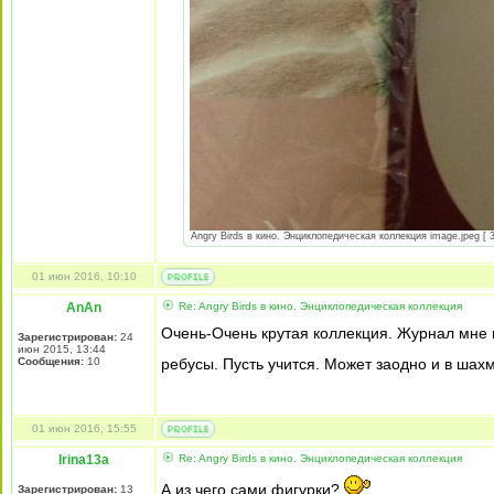
Angry Birds в кино. Энциклопедическая коллекция image.jpeg [ 3
01 июн 2016, 10:10
AnAn
Re: Angry Birds в кино. Энциклопедическая коллекция
Очень-Очень крутая коллекция. Журнал мне м
Зарегистрирован:
24
июн 2015, 13:44
Сообщения:
10
ребусы. Пусть учится. Может заодно и в шах
01 июн 2016, 15:55
Irina13a
Re: Angry Birds в кино. Энциклопедическая коллекция
А из чего сами фигурки?
Зарегистрирован:
13