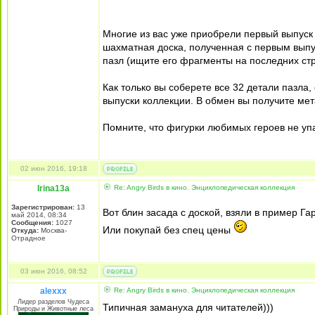
Многие из вас уже приобрели первый выпуск 
шахматная доска, полученная с первым выпу
пазл (ищите его фрагменты на последних ст
Как только вы соберете все 32 детали пазла,
выпуски коллекции. В обмен вы получите ме
Помните, что фигурки любимых героев не упа
02 июн 2016, 19:18
Irina13a
Re: Angry Birds в кино. Энциклопедическая коллекция
Зарегистрирован:
13
Вот блин засада с доской, взяли в пример Г
май 2014, 08:34
Сообщения:
1027
Или покупай без спец цены
Откуда:
Москва-
Отрадное
03 июн 2016, 08:52
alexxx
Re: Angry Birds в кино. Энциклопедическая коллекция
Лидер разделов Чудеса
Типичная замануха для читателей)))
Природы и Животные леса