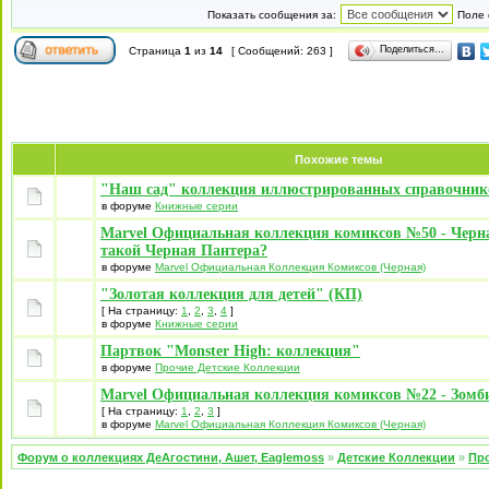
Показать сообщения за:
Поле 
Поделиться…
Страница
1
из
14
[ Сообщений: 263 ]
Похожие темы
"Наш сад" коллекция иллюстрированных справочник
в форуме
Книжные серии
Marvel Официальная коллекция комиксов №50 - Черн
такой Черная Пантера?
в форуме
Marvel Официальная Коллекция Комиксов (Черная)
"Золотая коллекция для детей" (КП)
[ На страницу:
1
,
2
,
3
,
4
]
в форуме
Книжные серии
Партвок "Monster High: коллекция"
в форуме
Прочие Детские Коллекции
Marvel Официальная коллекция комиксов №22 - Зомб
[ На страницу:
1
,
2
,
3
]
в форуме
Marvel Официальная Коллекция Комиксов (Черная)
Форум о коллекциях ДеАгостини, Ашет, Eaglemoss
»
Детские Коллекции
»
Про