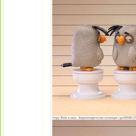
Angry Birds в кино. Энциклопедическая коллекция cguVMNBC27E.