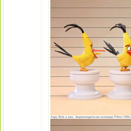
Angry Birds в кино. Энциклопедическая коллекция PHlme-YtfWs.j