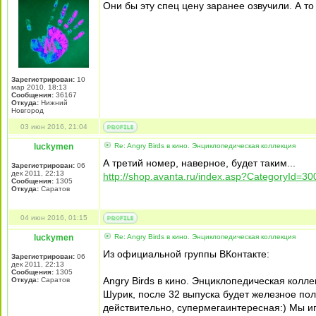
Они бы эту спец цену заранее озвучили. А т
Зарегистрирован:
10
мар 2010, 18:13
Сообщения:
36167
Откуда:
Нижний
Новгород
03 июн 2016, 21:04
luckymen
Re: Angry Birds в кино. Энциклопедическая коллекция
А третий номер, наверное, будет таким...
Зарегистрирован:
06
дек 2011, 22:13
http://shop.avanta.ru/index.asp?CategoryId=30
Сообщения:
1305
Откуда:
Саратов
04 июн 2016, 01:15
luckymen
Re: Angry Birds в кино. Энциклопедическая коллекция
Из официальной группы ВКонтакте:
Зарегистрирован:
06
дек 2011, 22:13
Сообщения:
1305
Angry Birds в кино. Энциклопедическая колле
Откуда:
Саратов
Шурик, после 32 выпуска будет железное поле
действительно, супермегаинтересная:) Мы иг