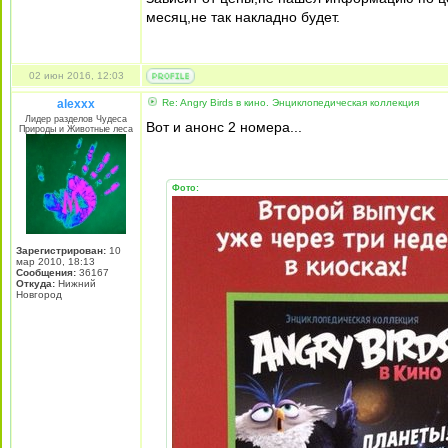
месяц,не так накладно будет.
02 июн 2016, 12:03
alexxx
Re: Angry Birds в кино. Энциклопедическая коллекция
Лидер разделов Чудеса
Вот и анонс 2 номера...
Природы и Животные леса
Фото:
Зарегистрирован:
10
мар 2010, 18:13
Сообщения:
36167
Откуда:
Нижний
Новгород