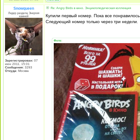
Snowqueen
Re: Angry Birds в кино. Энциклопедическая коллекция
Лидер раздела Энергия
Купили первый номер. Пока все понравилось.
камней
Следующий номер только через три недели.
Фото:
Зарегистрирован:
07
июн 2011, 15:01
Сообщения:
3293
Откуда:
Москва