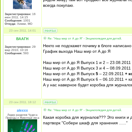
всегда покупаю.
Зарегистрирован:
16
июн 2011, 14:15
Сообщения:
1001
Откуда:
Химки, МО
23 сен 2011, 14:01
ВААГН
Re: "Наш мир от А до Я" - Энциклопедия для детей.
Некто не подскажет почиму в блоге написано
Зарегистрирован:
29
мар 2010, 10:16
График выхода Наш мир от А до Я
Сообщения:
593
Наш мир от А до Я Выпуск 1 и 2 – 23.08.2011
Наш мир от А до Я Выпуск 3 и 4 – 08.09.2011
Наш мир от А до Я Выпуск
5
– 22.09.2011
+ к
Наш мир от А до Я Выпуск 6 – 06.10.2011 + 
А у нас наверное будет коробка для журналов
23 сен 2011, 18:12
alexxx
Re: "Наш мир от А до Я" - Энциклопедия для детей.
Лидер разделов Чудеса
Какая коробка для журналов??? Это книги и д
Природы и Животные леса
партворк "Собери шкаф для хранения ......"