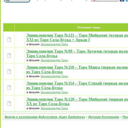
Похожие темы
Энциклопедия Таро №121 – Таро Мибрамиг (вторая п
XXI из Таро Сола-Буска + Аркан I
в форуме
Энциклопедия Таро
Энциклопедия Таро №99 – Таро Друидов (вторая поло
Таро Сола-Буска
в форуме
Энциклопедия Таро
Энциклопедия Таро №110 – Таро Манга (первая полов
из Таро Сола-Буска
в форуме
Энциклопедия Таро
Энциклопедия Таро №114 – Таро Стихий (первая поло
из Таро Сола-Буска
в форуме
Энциклопедия Таро
Энциклопедия Таро №120 – Таро Мибрамиг (первая п
XX из Таро Сола-Буска
в форуме
Энциклопедия Таро
Форум о коллекциях ДеАгостини, Ашет, Eaglemoss
»
Детские Коллекции
»
Про