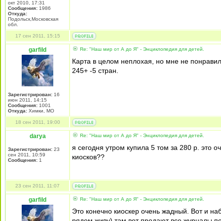
окт 2010, 17:31
Сообщения:
1986
Откуда:
Подольск,Московская
обл.
17 сен 2011, 15:15
garfild
Re: "Наш мир от А до Я" - Энциклопедия для детей.
Карта в целом неплохая, но мне не понравило
245+ -5 стран.
Зарегистрирован:
16
июн 2011, 14:15
Сообщения:
1001
Откуда:
Химки, МО
18 сен 2011, 19:00
darya
Re: "Наш мир от А до Я" - Энциклопедия для детей.
я сегодня утром купила 5 том за 280 р. это о
Зарегистрирован:
23
сен 2011, 10:59
киосков??
Сообщения:
1
23 сен 2011, 11:07
garfild
Re: "Наш мир от А до Я" - Энциклопедия для детей.
Это конечно киоскер очень жадный. Вот и наб
рядом живу) там вот продают все журналы п