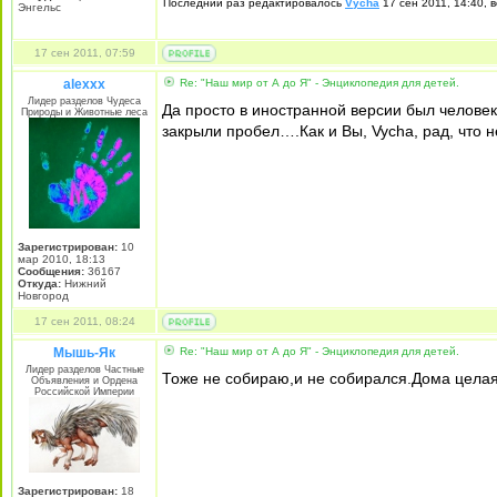
Последний раз редактировалось
Vycha
17 сен 2011, 14:40, 
Энгельс
17 сен 2011, 07:59
alexxx
Re: "Наш мир от А до Я" - Энциклопедия для детей.
Лидер разделов Чудеса
Да просто в иностранной версии был челове
Природы и Животные леса
закрыли пробел….Как и Вы, Vycha, рад, что 
Зарегистрирован:
10
мар 2010, 18:13
Сообщения:
36167
Откуда:
Нижний
Новгород
17 сен 2011, 08:24
Мышь-Як
Re: "Наш мир от А до Я" - Энциклопедия для детей.
Лидер разделов Частные
Тоже не собираю,и не собирался.Дома целая 
Объявления и Ордена
Российской Империи
Зарегистрирован:
18