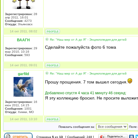
Зарегистрирован:
28
апр 2011, 16:01
Сообщения:
4273
Откуда:
Ульяновск
14 окт 2011, 08:02
ВААГН
Re: "Наш мир от А до Я" - Энциклопедия для детей
Сделайте пожалуйста фото 6 тома
Зарегистрирован:
29
мар 2010, 10:16
Сообщения:
593
14 окт 2011, 09:01
garfild
Re: "Наш мир от А до Я" - Энциклопедия для детей
Прошу прощения. 7 том вышел сегодня.
Добавлено спустя 4 часа 41 минуту 46 секунд:
Я эту коллекцию бросил. Не просите выложит
Зарегистрирован:
16
июн 2011, 14:15
Сообщения:
1001
Откуда:
Химки, МО
14 окт 2011, 13:10
Показать сообщения за:
Поле 
Поделиться…
Страница
5
из
13
[ Сообщений: 248 ]