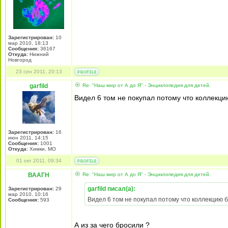
Зарегистрирован:
10
мар 2010, 18:13
Сообщения:
36167
Откуда:
Нижний
Новгород
23 сен 2011, 20:13
garfild
Re: "Наш мир от А до Я" - Энциклопедия для детей.
Видел 6 том не покупал потому что коллекци
Зарегистрирован:
16
июн 2011, 14:15
Сообщения:
1001
Откуда:
Химки, МО
01 окт 2011, 09:34
ВААГН
Re: "Наш мир от А до Я" - Энциклопедия для детей.
garfild писал(а):
Зарегистрирован:
29
мар 2010, 10:16
Видел 6 том не покупал потому что коллекцию 
Сообщения:
593
А из за чего бросили ?