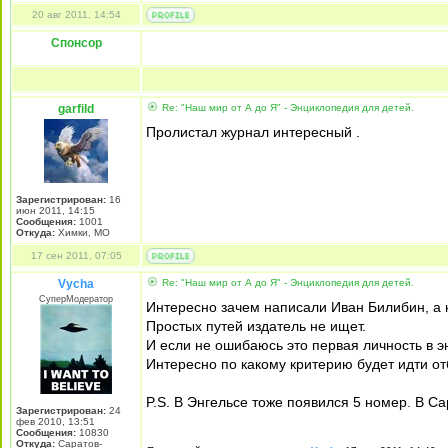
20 авг 2011, 14:54
Спонсор
garfild
Re: "Наш мир от А до Я" - Энциклопедия для детей.
Пролистал журнал интересный .
Зарегистрирован:
16
июн 2011, 14:15
Сообщения:
1001
Откуда:
Химки, МО
17 сен 2011, 07:05
Vycha
Re: "Наш мир от А до Я" - Энциклопедия для детей.
СуперМодератор
Интересно зачем написали Иван Билибин, а 
Простых путей издатель не ищет.
И если не ошибаюсь это первая личность в э
Интересно по какому критерию будет идти от
P.S. В Энгельсе тоже появился 5 номер. В Са
Зарегистрирован:
24
фев 2010, 13:51
Сообщения:
10830
Откуда:
Саратов-