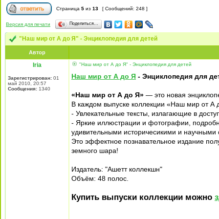
Страница
5
из
13
[ Сообщений: 248 ]
Поделиться…
Версия для печати
"Наш мир от А до Я" - Энциклопедия для детей
Автор
Iria
"Наш мир от А до Я" - Энциклопедия для детей
Наш мир от А до Я
- Энциклопедия для де
Зарегистрирован:
01
май 2010, 20:57
Сообщения:
1340
«Наш мир от А до Я»
— это новая энциклопе
В каждом выпуске коллекции «Наш мир от А д
- Увлекательные тексты, излагающие в дос
- Яркие иллюстрации и фотографии, подробн
удивительными историчесикими и научными 
Это эффектное познавательное издание полу
земного шара!
Издатель: "Ашетт коллекшн"
Объём: 48 полос.
Купить выпуски коллекции можно