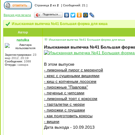
Страница
2
из
2
[ Сообщений: 21 ]
Поделиться…
Версия для печати
Изысканная выпечка №41 Большая форма для киша
Автор
natulka
Изысканная выпечка №41 Большая форма для киша
Изысканная выпечка №41 Большая форма
Зарегистрирован:
23
мар 2012, 20:19
Сообщения:
1088
В этом выпуске
Откуда:
самара
- лимонный пирог с меренгой
- кекс с сушеными вишнями
- киш с копченым лососем
- пирожные "Павлова"
- печенье с чипсами
- лимонный торт с кокосом
- тарталетки с черри
- пирожки с грушами
- как подготовить кокосы
- вишни
Дата выхода - 10.09.2013