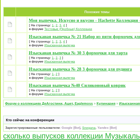
Похожие темы
Моя выпечка. Искусно и вкусно - Hachette Коллекция -
[ На страницу:
1
,
2
,
3
,
4
]
в форуме
Тестовые (Пробные) Коллекции
Изысканая выпечка № 21 Набор из пяти формочек дл
[ На страницу:
1
,
2
,
3
,
4
]
в форуме
Изысканная выпечка
Изысканая выпечка № 30 3 формочки для тарта
[ На страницу:
1
,
2
,
3
]
в форуме
Изысканная выпечка
Изысканая выпечка № 28 3 формочки для пудинга
[ На страницу:
1
,
2
]
в форуме
Изысканная выпечка
Изысканая выпечка №40 Силиконовый коврик
[ На страницу:
1
,
2
]
в форуме
Изысканная выпечка
Форум о коллекциях ДеАгостини, Ашет, Eaglemoss
»
Кулинария
»
Изысканная
Кто сейчас на конференции
Зарегистрированные пользователи:
Google [Bot]
,
Snegana
,
Yandex [Bot]
сколько выпусков коллекции Музыкал