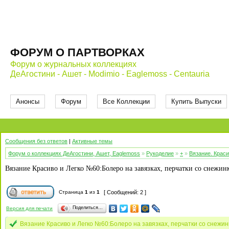
ФОРУМ О ПАРТВОРКАХ
Форум о журнальных коллекциях
ДеАгостини - Ашет - Modimio - Eaglemoss - Centauria
Анонсы
Форум
Все Коллекции
Купить Выпуски
Сообщения без ответов
|
Активные темы
Форум о коллекциях ДеАгостини, Ашет, Eaglemoss
»
Рукоделие
»
+
»
Вязание. Краси
Вязание Красиво и Легко №60:Болеро на завязках, перчатки со снежи
Страница
1
из
1
[ Сообщений: 2 ]
Поделиться…
Версия для печати
Вязание Красиво и Легко №60:Болеро на завязках, перчатки со снежи