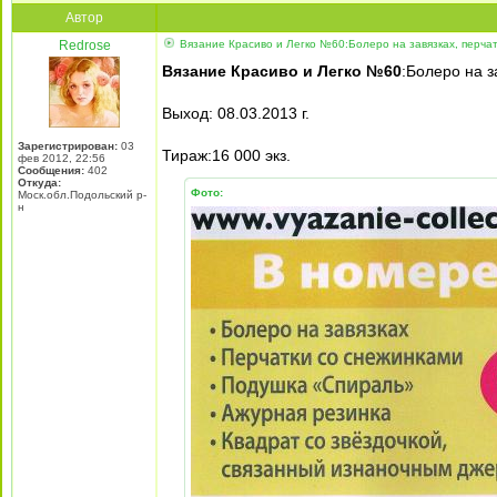
Автор
Redrose
Вязание Красиво и Легко №60:Болеро на завязках, перча
Вязание Красиво и Легко №60
:Болеро на з
Выход: 08.03.2013 г.
Зарегистрирован:
03
Тираж:16 000 экз.
фев 2012, 22:56
Сообщения:
402
Откуда:
Фото:
Моск.обл.Подольский р-
н