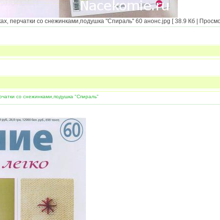
х, перчатки со снежинками,подушка "Спираль" 60 анонс.jpg [ 38.9 Кб | Просмо
рчатки со снежинками,подушка "Спираль"