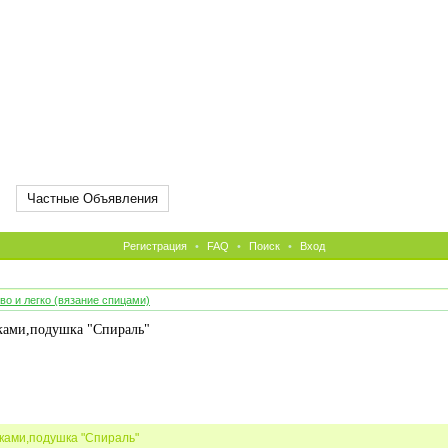
Частные Объявления
Регистрация
•
FAQ
•
Поиск
•
Вход
во и легко (вязание спицами)
нками,подушка "Спираль"
нками,подушка "Спираль"