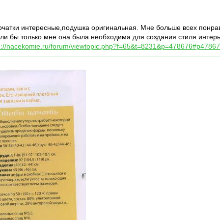
чатки интересные,подушка оригинальная. Мне больше всех понрав
если бы только мне она была необходима для создания стиля инте
p://nacekomie.ru/forum/viewtopic.php?f=65&t=8231&p=478676#p4786