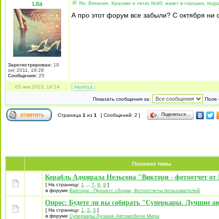
Lita
Re: Вязание. Красиво и легко №40: жакет в горошек, поду
А про этот форум все забыли? С октября ни 
Зарегистрирован:
19
окт 2011, 19:28
Сообщения:
25
05 янв 2013, 14:14
Показать сообщения за:
Поле 
Поделиться…
Страница
1
из
1
[ Сообщений: 2 ]
Похожие темы
Корабль Адмирала Нельсона "Виктори - фотоотчет от 
[ На страницу:
1
...
7
,
8
,
9
]
в форуме
Виктори - Процесс сборки, Фотоотчеты пользователей
Опрос: Будете ли вы собирать "Суперкары. Лучшие а
[ На страницу:
1
,
2
,
3
]
в форуме
Суперкары Лучшие Автомобили Mира