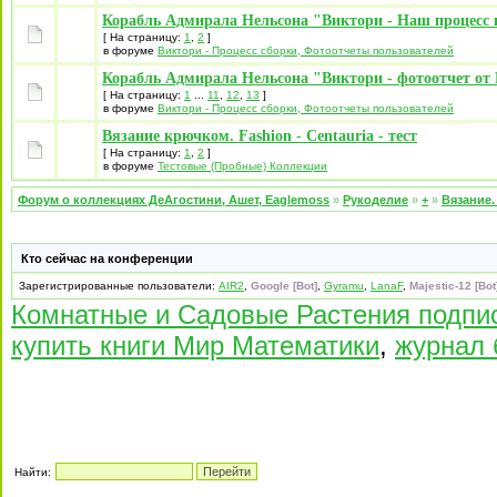
Корабль Адмирала Нельсона "Виктори - Наш процесс 
[ На страницу:
1
,
2
]
в форуме
Виктори - Процесс сборки, Фотоотчеты пользователей
Корабль Адмирала Нельсона "Виктори - фотоотчет от 
[ На страницу:
1
...
11
,
12
,
13
]
в форуме
Виктори - Процесс сборки, Фотоотчеты пользователей
Вязание крючком. Fashion - Centauria - тест
[ На страницу:
1
,
2
]
в форуме
Тестовые (Пробные) Коллекции
Форум о коллекциях ДеАгостини, Ашет, Eaglemoss
»
Рукоделие
»
+
»
Вязание.
Кто сейчас на конференции
Зарегистрированные пользователи:
AIR2
,
Google [Bot]
,
Gyramu
,
LanaF
,
Majestic-12 [Bot
Комнатные и Садовые Растения подпи
купить книги Мир Математики
,
журнал 
Найти: