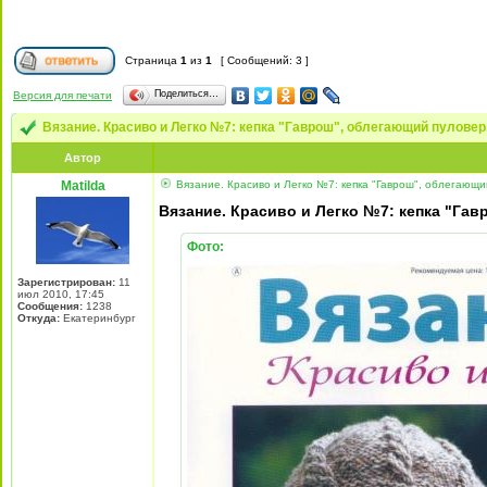
Страница
1
из
1
[ Сообщений: 3 ]
Поделиться…
Версия для печати
Вязание. Красиво и Легко №7: кепка "Гаврош", облегающий пулове
Автор
Matilda
Вязание. Красиво и Легко №7: кепка "Гаврош", облегающи
Вязание. Красиво и Легко №7: кепка "Га
Фото:
Зарегистрирован:
11
июл 2010, 17:45
Сообщения:
1238
Откуда:
Екатеринбург