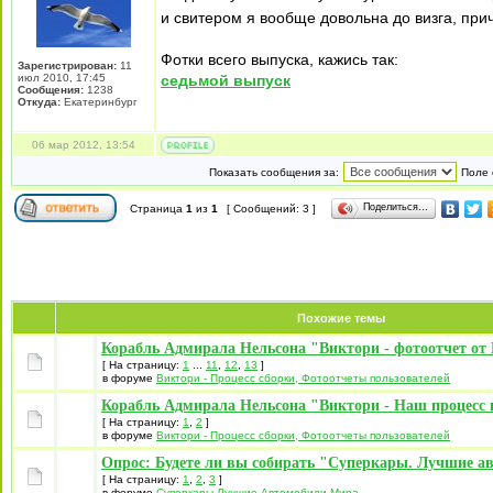
и свитером я вообще довольна до визга, пр
Фотки всего выпуска, кажись так:
Зарегистрирован:
11
июл 2010, 17:45
седьмой выпуск
Сообщения:
1238
Откуда:
Екатеринбург
06 мар 2012, 13:54
Показать сообщения за:
Поле 
Поделиться…
Страница
1
из
1
[ Сообщений: 3 ]
Похожие темы
Корабль Адмирала Нельсона "Виктори - фотоотчет от 
[ На страницу:
1
...
11
,
12
,
13
]
в форуме
Виктори - Процесс сборки, Фотоотчеты пользователей
Корабль Адмирала Нельсона "Виктори - Наш процесс 
[ На страницу:
1
,
2
]
в форуме
Виктори - Процесс сборки, Фотоотчеты пользователей
Опрос: Будете ли вы собирать "Суперкары. Лучшие а
[ На страницу:
1
,
2
,
3
]
в форуме
Суперкары Лучшие Автомобили Mира