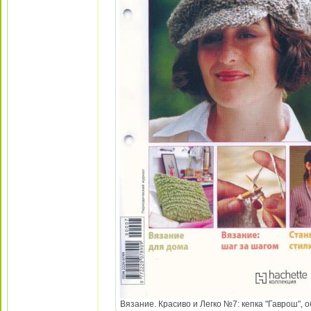
Вязание. Красиво и Легко №7: кепка "Гаврош", о