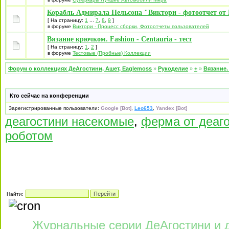
Корабль Адмирала Нельсона "Виктори - фотоотчет от 
[ На страницу:
1
...
7
,
8
,
9
]
в форуме
Виктори - Процесс сборки, Фотоотчеты пользователей
Вязание крючком. Fashion - Centauria - тест
[ На страницу:
1
,
2
]
в форуме
Тестовые (Пробные) Коллекции
Форум о коллекциях ДеАгостини, Ашет, Eaglemoss
»
Рукоделие
»
+
»
Вязание.
Кто сейчас на конференции
Зарегистрированные пользователи:
Google [Bot]
,
Leo653
,
Yandex [Bot]
деагостини насекомые
,
ферма от деаг
роботом
Найти:
Журнальные серии
ДеАгостини
и 