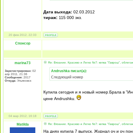
Дата выхода:
02.03.2012
тираж:
115 000 экз.
20 фев 2012, 22:33
Спонсор
marina73
Re: Вязание. Красиво и Легко №7: кепка "Гаврош", облег
Andrushka писал(а):
Зарегистрирован:
02
апр 2011, 21:36
Следующий номер
Сообщения:
2017
Откуда:
Ульяновск
Купила сегодня и я новый номер.Брала в "
цене Andrushku.
04 мар 2012, 16:18
Matilda
Re: Вязание. Красиво и Легко №7: кепка "Гаврош", облег
На днях купила 7 выпуск. Журнал оч и оч п