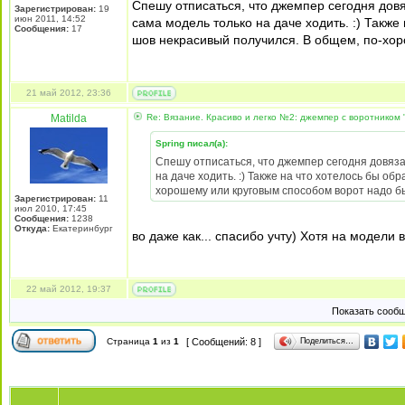
Спешу отписаться, что джемпер сегодня довя
Зарегистрирован:
19
июн 2011, 14:52
сама модель только на даче ходить. :) Также
Сообщения:
17
шов некрасивый получился. В общем, по-хоро
21 май 2012, 23:36
Matilda
Re: Вязание. Красиво и легко №2: джемпер с воротником "
Spring писал(а):
Спешу отписаться, что джемпер сегодня довязал
на даче ходить. :) Также на что хотелось бы об
хорошему или круговым способом ворот надо бы 
Зарегистрирован:
11
июл 2010, 17:45
Сообщения:
1238
Откуда:
Екатеринбург
во даже как... спасибо учту) Хотя на модели 
22 май 2012, 19:37
Показать сообщ
Поделиться…
Страница
1
из
1
[ Сообщений: 8 ]