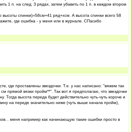
ть 1 п. на след. 3 рядах, затем убавить по 1 п. в каждом втором
 высоты спинки)=58см+41 ряд+хсм. А высота спинки всего 58
кажите, где ошибка - у меня или в журнале. СПасибо
те, где проставлены звездочки. Т.е. у нас написано: "вяжем так
 см прямой вязки пройм**". Так вот я предполагаю, что звездочки
у. Тогда высота переда будет действительно чуть-чуть короче и
вину на переде значительно ниже (чуть выше начала пройм),
ичков... меня например как начинающую такие ошибки просто в