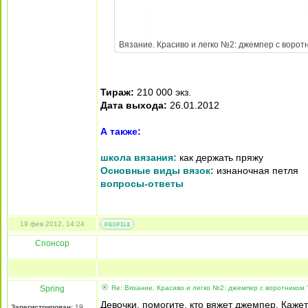
Вязание. Красиво и легко №2: джемпер с воротник
Тираж:
210 000 экз.
Дата выхода:
26.01.2012
А также:
школа вязания:
как держать пряжу
Основные виды вязок:
изнаночная петля
вопросы-ответы
19 фев 2012, 14:24
Спонсор
Spring
Re: Вязание. Красиво и легко №2: джемпер с воротником "
Девочки, помогите, кто вяжет джемпер. Кажет
Зарегистрирован:
19