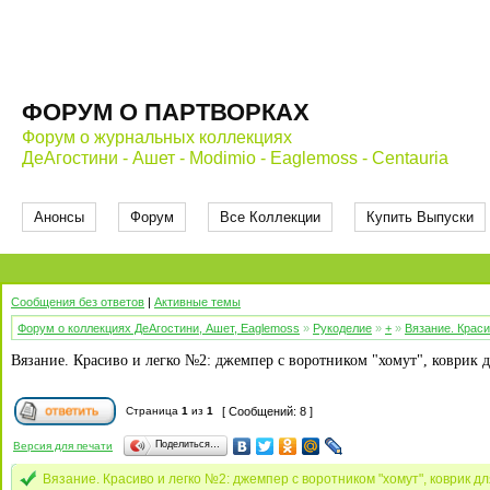
ФОРУМ О ПАРТВОРКАХ
Форум о журнальных коллекциях
ДеАгостини - Ашет - Modimio - Eaglemoss - Centauria
Анонсы
Форум
Все Коллекции
Купить Выпуски
Сообщения без ответов
|
Активные темы
Форум о коллекциях ДеАгостини, Ашет, Eaglemoss
»
Рукоделие
»
+
»
Вязание. Краси
Вязание. Красиво и легко №2: джемпер с воротником "хомут", коврик д
Страница
1
из
1
[ Сообщений: 8 ]
Поделиться…
Версия для печати
Вязание. Красиво и легко №2: джемпер с воротником "хомут", коврик д