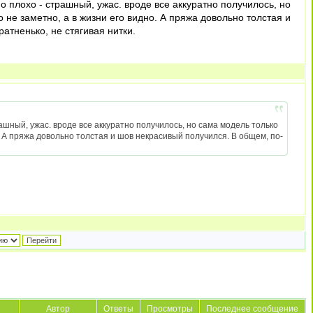
о плохо - страшный, ужас. вроде все аккуратно получилось, но
о не заметно, а в жизни его видно. А пряжа довольно толстая и
атненько, не стягивая нитки.
ашный, ужас. вроде все аккуратно получилось, но сама модель только
о. А пряжа довольно толстая и шов некрасивый получился. В общем, по-
Автор
Ответы
Просмотры
Последнее сообщение