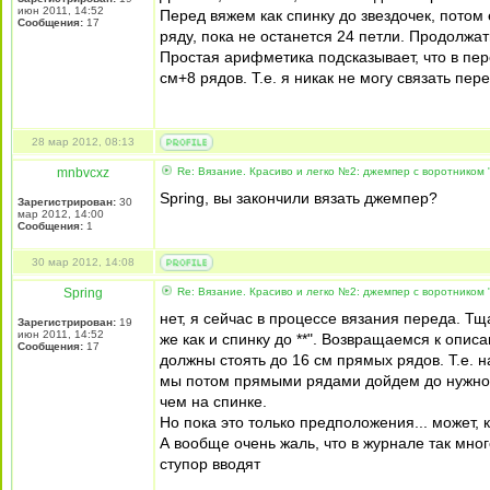
июн 2011, 14:52
Перед вяжем как спинку до звездочек, потом 
Сообщения:
17
ряду, пока не останется 24 петли. Продолжать
Простая арифметика подсказывает, что в пе
см+8 рядов. Т.е. я никак не могу связать пе
28 мар 2012, 08:13
mnbvcxz
Re: Вязание. Красиво и легко №2: джемпер с воротником "
Spring, вы закончили вязать джемпер?
Зарегистрирован:
30
мар 2012, 14:00
Сообщения:
1
30 мар 2012, 14:08
Spring
Re: Вязание. Красиво и легко №2: джемпер с воротником "
нет, я сейчас в процессе вязания переда. Тщ
Зарегистрирован:
19
июн 2011, 14:52
же как и спинку до **". Возвращаемся к опис
Сообщения:
17
должны стоять до 16 см прямых рядов. Т.е. 
мы потом прямыми рядами дойдем до нужной 
чем на спинке.
Но пока это только предположения... может, 
А вообще очень жаль, что в журнале так мног
ступор вводят