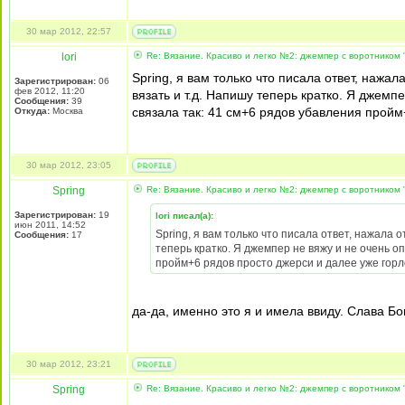
30 мар 2012, 22:57
lori
Re: Вязание. Красиво и легко №2: джемпер с воротником "
Spring, я вам только что писала ответ, нажа
Зарегистрирован:
06
фев 2012, 11:20
вязать и т.д. Напишу теперь кратко. Я джемп
Сообщения:
39
связала так: 41 см+6 рядов убавления пройм
Откуда:
Москва
30 мар 2012, 23:05
Spring
Re: Вязание. Красиво и легко №2: джемпер с воротником "
Зарегистрирован:
19
lori писал(а):
июн 2011, 14:52
Spring, я вам только что писала ответ, нажала 
Сообщения:
17
теперь кратко. Я джемпер не вяжу и не очень о
пройм+6 рядов просто джерси и далее уже горл
да-да, именно это я и имела ввиду. Слава Бо
30 мар 2012, 23:21
Spring
Re: Вязание. Красиво и легко №2: джемпер с воротником "