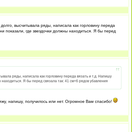
о долго, высчитывала ряды, написала как горловину переда
они показали, где звездочки должны находиться. Я бы перед
итывала ряды, написала как горловину переда вязать и т.д. Напишу
ы находиться. Я бы перед связала так: 41 см+6 рядов убавления
овяжу, напишу, получилось или нет. Огромное Вам спасибо!