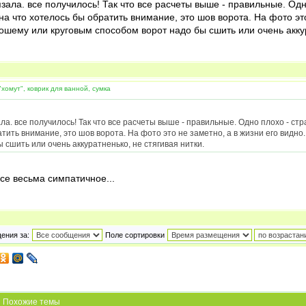
зала. все получилось! Так что все расчеты выше - правильные. Одн
 на что хотелось бы обратить внимание, это шов ворота. На фото эт
шему или круговым способом ворот надо бы сшить или очень аккур
хомут", коврик для ванной, сумка
а. все получилось! Так что все расчеты выше - правильные. Одно плохо - стр
ратить внимание, это шов ворота. На фото это не заметно, а в жизни его видн
сшить или очень аккуратненько, не стягивая нитки.
все весьма симпатичное...
ения за:
Поле сортировки
Похожие темы