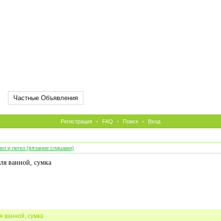
Частные Объявления
Регистрация
•
FAQ
•
Поиск
•
Вход
во и легко (вязание спицами)
ля ванной, сумка
ля ванной, сумка