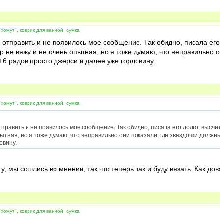
хомут", коврик для ванной, сумка
ла отправить и не появилось мое сообщение. Так обидно, писала ег
ер не вяжу и не очень опытная, но я тоже думаю, что неправильно 
+6 рядов просто джерси и далее уже горловину.
хомут", коврик для ванной, сумка
отправить и не появилось мое сообщение. Так обидно, писала его долго, высч
пытная, но я тоже думаю, что неправильно они показали, где звездочки должн
овину.
гу, мы сошлись во мнении, так что теперь так и буду вязать. Как д
хомут", коврик для ванной, сумка