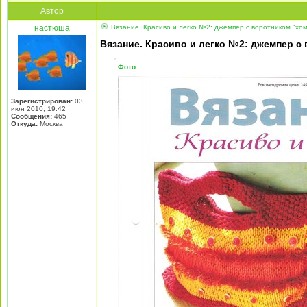
Автор
настюша
Вязание. Красиво и легко №2: джемпер с воротником "хому
Вязание. Красиво и легко №2: джемпер с 
Фото:
Зарегистрирован:
03
июн 2010, 19:42
Сообщения:
465
Откуда:
Москва