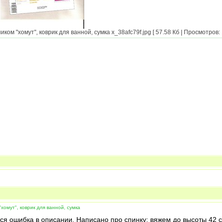
ом "хомут", коврик для ванной, сумка x_38afc79f.jpg [ 57.58 Кб | Просмотров: 
хомут", коврик для ванной, сумка
ся ошибка в описании. Написано про спинку: вяжем до высоты 42 с