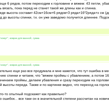
еще 6 рядов, потом переходим к горловине и вяжем: 43 петли, убави
 вязать, пока перед не станет такой же длины как и спинка.
реде высота составит 42см+16см+6 рядов+3 ряда+16*2ряда+х см (до
ред до высоты спинки, т.к. он уже заведомо получится длиннее. Подс
хомут", коврик для ванной, сумка
хомут", коврик для ванной, сумка
ательно еще раз все продумала и мне кажется, что тут ошибка в мес
анию спинки и читаем, что "вяжем проймы с убавлением, а потом 16
начинаем проймы, делаем убавления и сразу переходим на горловин
высоты переда. Также и по картинке видно, что переход на горло
кто-то опытный подскажет как правильно?
о ошибок... все таки он в значительной степени рассчитан на нов