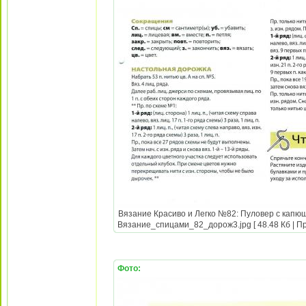
Вязание Красиво и Легко №82: Пуловер с капюш
Вязание_спицами_82_дорож3.jpg [ 48.48 Кб | Пр
Фото: