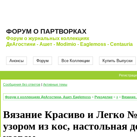
ФОРУМ О ПАРТВОРКАХ
Форум о журнальных коллекциях
ДеАгостини - Ашет - Modimio - Eaglemoss - Centauria
Анонсы
Форум
Все Коллекции
Купить Выпуски
Регистраци
Сообщения без ответов
|
Активные темы
Форум о коллекциях ДеАгостини, Ашет, Eaglemoss
»
Рукоделие
»
+
»
Вязание.
Вязание Красиво и Легко №
узором из кос, настольная 