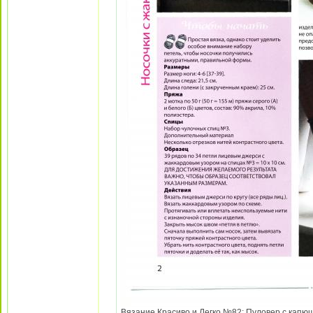
Вязание Красиво и Легко №82: Пуловер с капюш