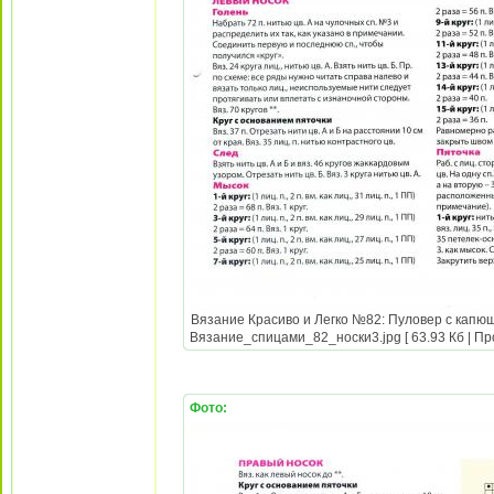
Вязание Красиво и Легко №82: Пуловер с капюш
Вязание_спицами_82_носки3.jpg [ 63.93 Кб | Пр
Фото: