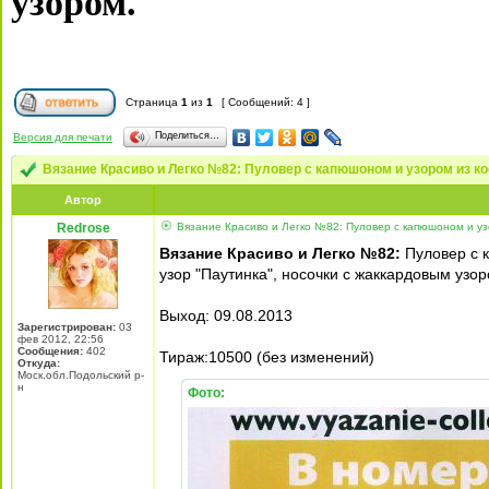
узором.
Страница
1
из
1
[ Сообщений: 4 ]
Поделиться…
Версия для печати
Вязание Красиво и Легко №82: Пуловер с капюшоном и узором из к
Автор
Redrose
Вязание Красиво и Легко №82: Пуловер с капюшоном и узо
Вязание Красиво и Легко №82:
Пуловер с 
узор "Паутинка", носочки с жаккардовым узо
Выход: 09.08.2013
Зарегистрирован:
03
фев 2012, 22:56
Сообщения:
402
Тираж:10500 (без изменений)
Откуда:
Моск.обл.Подольский р-
н
Фото: