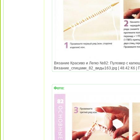
Вязание Красиво и Легко №82: Пуловер с капюш
Вязание_спицами_82_виды163.jpg [ 48.42 Кб | П
Фото: