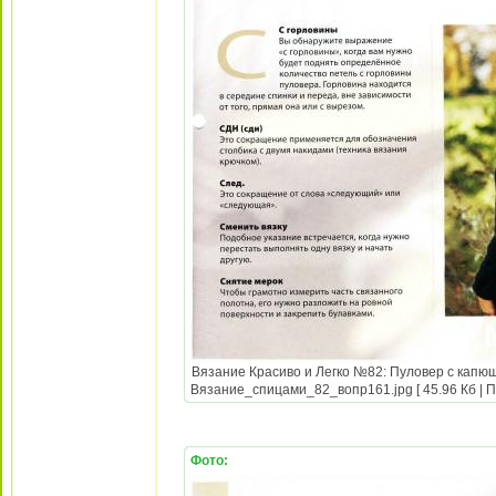
Вязание Красиво и Легко №82: Пуловер с капюш
Вязание_спицами_82_вопр161.jpg [ 45.96 Кб | П
Фото: