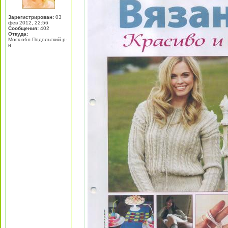
Зарегистрирован:
03
фев 2012, 22:56
Сообщения:
402
Откуда:
Моск.обл.Подольский р-
н