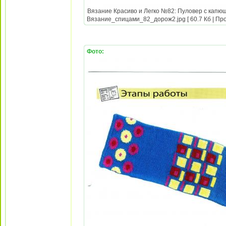
Вязание Красиво и Легко №82: Пуловер с капюш
Вязание_спицами_82_дорож2.jpg [ 60.7 Кб | Про
Фото: