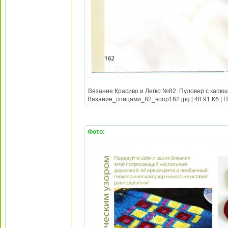
Вязание Красиво и Легко №82: Пуловер с капюш
Вязание_спицами_82_вопр162.jpg [ 48.91 Кб | П
Фото: