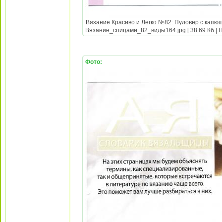
Вязание Красиво и Легко №82: Пуловер с капюш
Вязание_спицами_82_виды164.jpg [ 38.69 Кб | П
Фото: