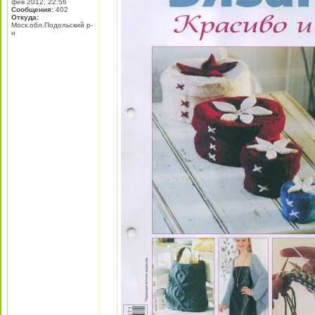
фев 2012, 22:56
Сообщения:
402
Откуда:
Моск.обл.Подольский р-
н