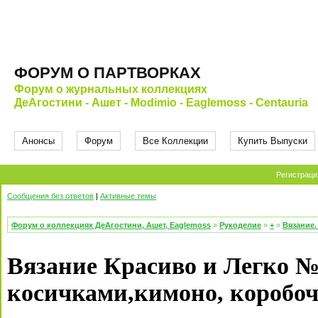
ФОРУМ О ПАРТВОРКАХ
Форум о журнальных коллекциях
ДеАгостини - Ашет - Modimio - Eaglemoss - Centauria
Анонсы
Форум
Все Коллекции
Купить Выпуски
Регистраци
Сообщения без ответов
|
Активные темы
Форум о коллекциях ДеАгостини, Ашет, Eaglemoss
»
Рукоделие
»
+
»
Вязание.
Вязание Красиво и Легко №
косичками,кимоно, коробоч