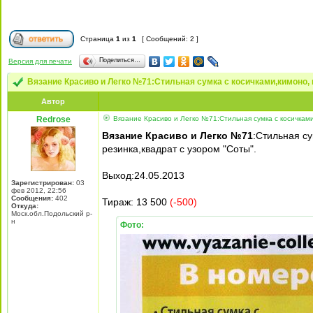
Страница
1
из
1
[ Сообщений: 2 ]
Поделиться…
Версия для печати
Вязание Красиво и Легко №71:Стильная сумка с косичками,кимоно,
Автор
Redrose
Вязание Красиво и Легко №71:Стильная сумка с косичками
Вязание Красиво и Легко №71
:Стильная су
резинка,квадрат с узором "Соты".
Выход:24.05.2013
Зарегистрирован:
03
фев 2012, 22:56
Сообщения:
402
Тираж: 13 500
(-500)
Откуда:
Моск.обл.Подольский р-
н
Фото: