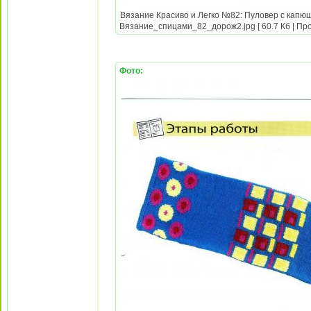
Вязание Красиво и Легко №82: Пуловер с капюш
Вязание_спицами_82_дорож2.jpg [ 60.7 Кб | Про
Фото: