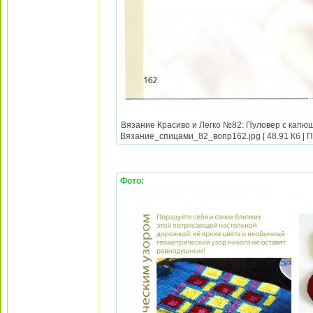
Вязание Красиво и Легко №82: Пуловер с капюш
Вязание_спицами_82_вопр162.jpg [ 48.91 Кб | П
Фото: