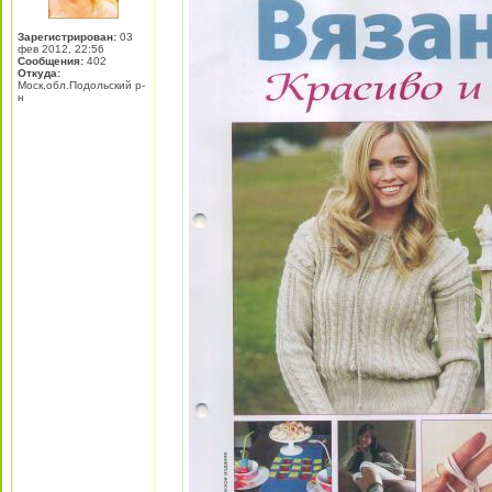
Зарегистрирован:
03
фев 2012, 22:56
Сообщения:
402
Откуда:
Моск.обл.Подольский р-
н