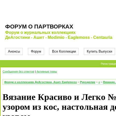
ФОРУМ О ПАРТВОРКАХ
Форум о журнальных коллекциях
ДеАгостини - Ашет - Modimio - Eaglemoss - Centauria
Анонсы
Форум
Все Коллекции
Купить Выпуски
Регистраци
Сообщения без ответов
|
Активные темы
Форум о коллекциях ДеАгостини, Ашет, Eaglemoss
»
Рукоделие
»
+
»
Вязание.
Вязание Красиво и Легко №
узором из кос, настольная 