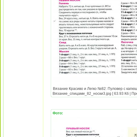
Вязание Красиво и Легко №82: Пуловер с капюш
Вязание_спицами_82_носки3.jpg [ 63.93 Кб | Пр
Фото: