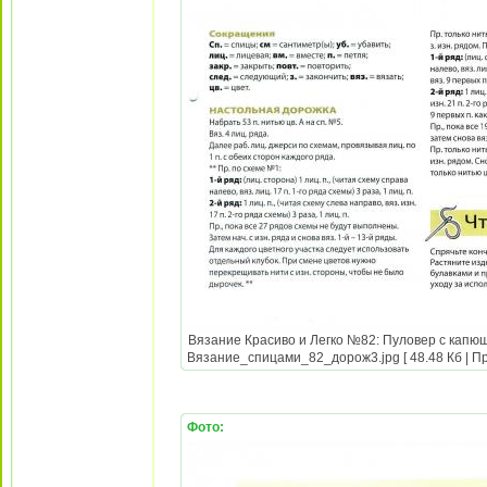
Вязание Красиво и Легко №82: Пуловер с капюш
Вязание_спицами_82_дорож3.jpg [ 48.48 Кб | Пр
Фото: