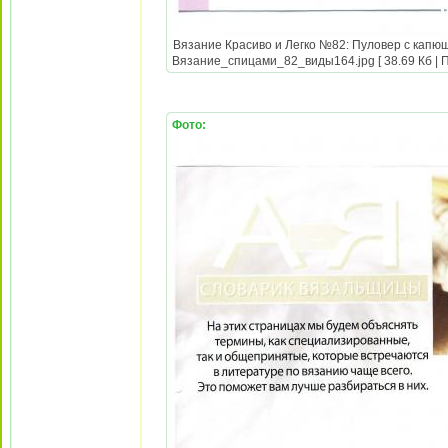
Вязание Красиво и Легко №82: Пуловер с капюш
Вязание_спицами_82_виды164.jpg [ 38.69 Кб | П
Фото: