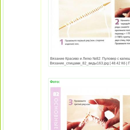
Вязание Красиво и Легко №82: Пуловер с капюш
Вязание_спицами_82_виды163.jpg [ 48.42 Кб | П
Фото: