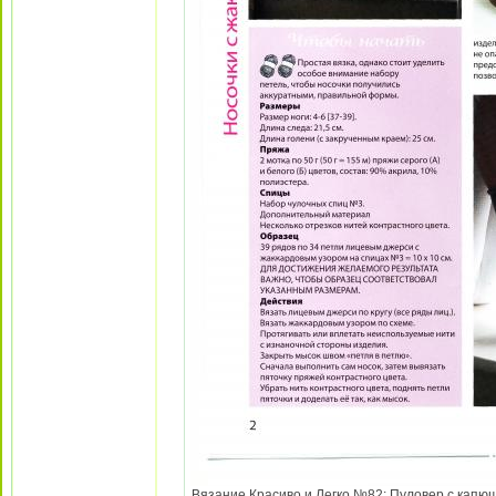
Вязание Красиво и Легко №82: Пуловер с капюш