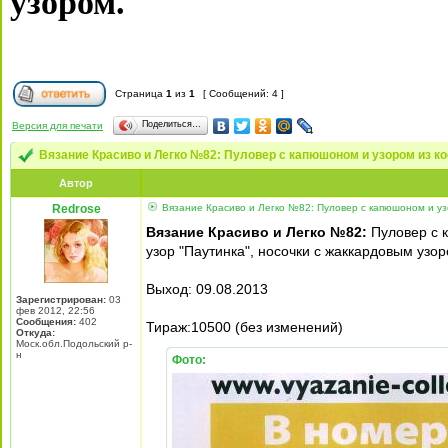
узором.
Страница
1
из
1
[ Сообщений: 4 ]
Поделиться…
Версия для печати
Вязание Красиво и Легко №82: Пуловер с капюшоном и узором из к
Автор
Redrose
Вязание Красиво и Легко №82: Пуловер с капюшоном и узо
Вязание Красиво и Легко №82:
Пуловер с 
узор "Паутинка", носочки с жаккардовым узо
Выход: 09.08.2013
Зарегистрирован:
03
фев 2012, 22:56
Сообщения:
402
Тираж:10500 (без изменений)
Откуда:
Моск.обл.Подольский р-
н
Фото: