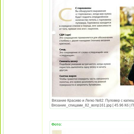
Вязание Красиво и Легко №82: Пуловер с капюш
Вязание_спицами_82_вопр161.jpg [ 45.96 Кб | П
Фото: