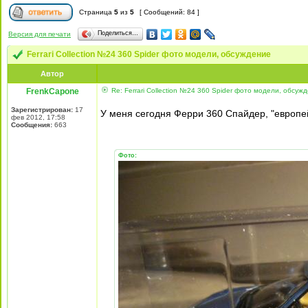
Страница
5
из
5
[ Сообщений: 84 ]
Поделиться…
Версия для печати
Ferrari Collection №24 360 Spider фото модели, обсуждение
Автор
FrenkCapone
Re: Ferrari Collection №24 360 Spider фото модели, обсуж
Зарегистрирован:
17
У меня сегодня Ферри 360 Спайдер, "европе
фев 2012, 17:58
Сообщения:
663
Фото: