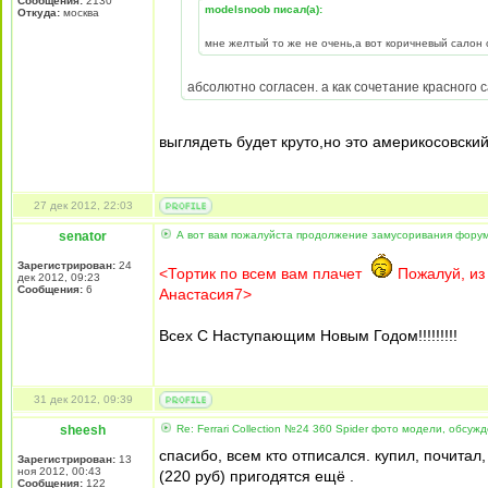
Сообщения:
2130
modelsnoob писал(а):
Откуда:
москва
мне желтый то же не очень,а вот коричневый салон
абсолютно согласен. а как сочетание красного с
выглядеть будет круто,но это америкосовский
27 дек 2012, 22:03
senator
А вот вам пожалуйста продолжение замусоривания форума
Зарегистрирован:
24
<Тортик по всем вам плачет
Пожалуй, из
дек 2012, 09:23
Сообщения:
6
Анастасия7>
Всех С Наступающим Новым Годом!!!!!!!!!
31 дек 2012, 09:39
sheesh
Re: Ferrari Collection №24 360 Spider фото модели, обсуж
спасибо, всем кто отписался. купил, почитал
Зарегистрирован:
13
ноя 2012, 00:43
(220 руб) пригодятся ещё .
Сообщения:
122