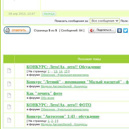
08 апр 2013, 12:47
Показать сообщения за:
Поле 
Поделиться…
Страница
5
из
5
[ Сообщений: 84 ]
Похожие темы
КОНКУРС: Лето!Ах, лето!! Обсуждение
[ На страницу:
1
...
13
,
14
,
15
]
в форуме
Обменник - Кукольная миниатюра
Конкурс "Летний" - номинация "Малый масштаб" - фо
в форуме
Модели Автомобилей - Конкурсы
Как "лечить" фото
в форуме
Обо всем
КОНКУРС: Лето!Ах, лето!! ФОТО
в форуме
Обменник - Кукольная миниатюра
Конкурс "Автосезон" 1:43 - обсуждение
[ На страницу:
1
,
2
,
3
]
в форуме
Модели Автомобилей - Конкурсы