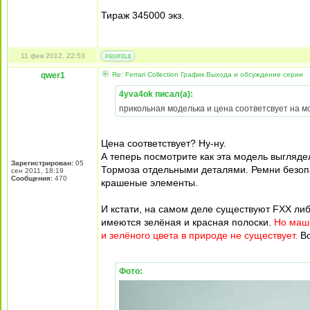
Тираж 345000 экз.
11 фев 2012, 22:53
qwer1
Re: Ferrari Collection График Выхода и обсуждение серии
4yva4ok писал(а):
прикольная моделька и цена соответсвует на мой
Цена соответствует? Ну-ну.
А теперь посмотрите как эта модель выгляде
Зарегистрирован:
05
Тормоза отдельными деталями. Ремни безопас
сен 2011, 18:19
Сообщения:
470
крашеные элементы.
И кстати, на самом деле существуют FXX ли
имеются зелёная и красная полоски.
Но маши
и зелёного цвета в природе не существует.
Во
Фото: