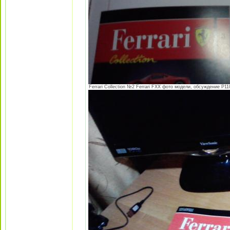
Ferrari Collection №2 Ferrari FXX фото модели, обсуждение P110