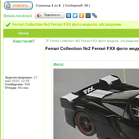
Страница
1
из
4
[ Сообщений: 68 ]
Поделиться…
Версия для печати
Ferrari Collection №2 Ferrari FXX фото модели, обсуждение
Автор
Анастасия7
Ferrari Collection №2 Ferrari FXX фото модели, обсуждение
Ferrari Collection №2 Ferrari FXX фото мо
Фото:
Зарегистрирован:
27
май 2010, 12:35
Сообщения:
598
Откуда:
Москва