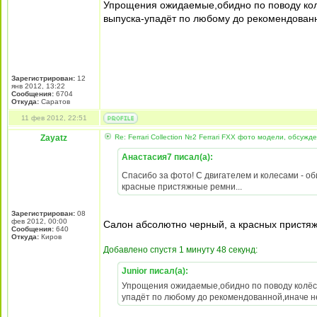
Упрощения ожидаемые,обидно по поводу кол
выпуска-упадёт по любому до рекомендованн
Зарегистрирован:
12
янв 2012, 13:22
Сообщения:
6704
Откуда:
Cаратов
11 фев 2012, 22:51
Zayatz
Re: Ferrari Collection №2 Ferrari FXX фото модели, обсужд
Анастасия7 писал(а):
Спасибо за фото! С двигателем и колесами - о
красные пристяжные ремни...
Зарегистрирован:
08
фев 2012, 00:00
Салон абсолютно черный, а красных прис
Сообщения:
640
Откуда:
Киров
Добавлено спустя 1 минуту 48 секунд:
Junior писал(а):
Упрощения ожидаемые,обидно по поводу колёс(
упадёт по любому до рекомендованной,иначе н