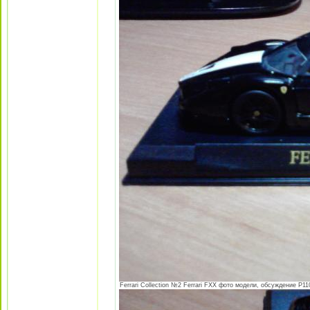
Ferrari Collection №2 Ferrari FXX фото модели, обсуждение P110