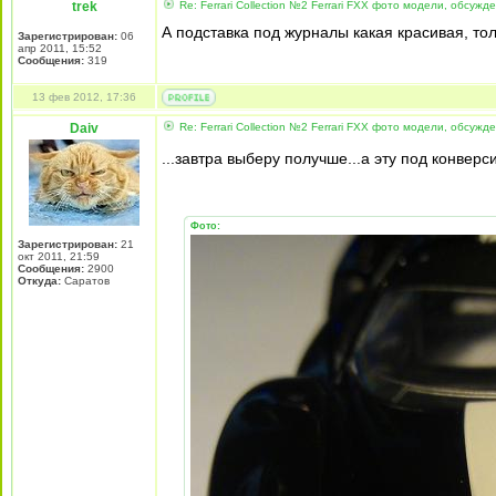
trek
Re: Ferrari Collection №2 Ferrari FXX фото модели, обсужд
А подставка под журналы какая красивая, тол
Зарегистрирован:
06
апр 2011, 15:52
Сообщения:
319
13 фев 2012, 17:36
Daiv
Re: Ferrari Collection №2 Ferrari FXX фото модели, обсужд
...завтра выберу получше...а эту под конвер
Фото:
Зарегистрирован:
21
окт 2011, 21:59
Сообщения:
2900
Откуда:
Саратов