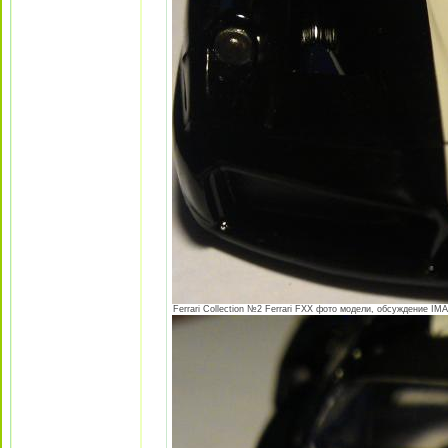
Ferrari Collection №2 Ferrari FXX фото модели, обсуждение IMA