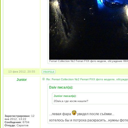
Ferrari Collection №2 Ferrari FXX фото модели, обсуждение IMA
13 фев 2012, 20:55
Junior
Re: Ferrari Collection №2 Ferrari FXX фото модели, обсужд
Daiv писал(а):
Junior писал(а):
2Daiv,а где косяк нашли?
...левая фара
увидел после съёмки...
Зарегистрирован:
12
янв 2012, 13:22
хотелось бы и потроха раскрасить...нужны фотки
Сообщения:
6704
Откуда:
Cаратов