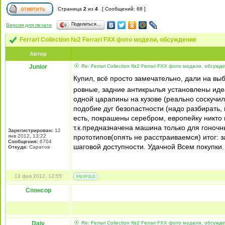
Страница
2
из
4
[ Сообщений: 68 ]
Поделиться…
Версия для печати
Ferrari Collection №2 Ferrari FXX фото модели, обсуждение
Автор
Junior
Re: Ferrari Collection №2 Ferrari FXX фото модели, обсужд
Купил, всё просто замечательно, дали на выб
ровные, задние антикрылья установлены иде
одной царапины на кузове (реально соскучил
подобие дуг безопастности (надо разбирать, 
есть, покрашены серебром, европейку никто не
т.к.предназначена машина только для гоночных
Зарегистрирован:
12
янв 2012, 13:22
прототипов(опять не расстраиваемся) итог: 
Сообщения:
6704
шаговой доступности. Удачной Всем покупки.
Откуда:
Cаратов
13 фев 2012, 12:55
Спонсор
Daiv
Re: Ferrari Collection №2 Ferrari FXX фото модели, обсужд