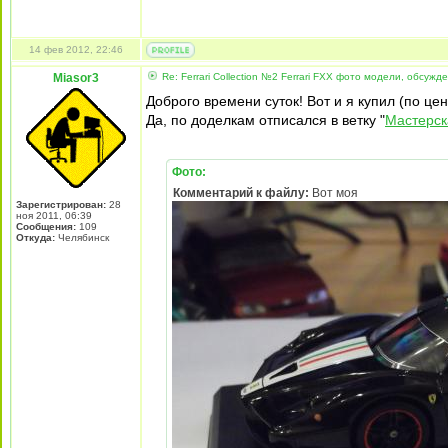
14 фев 2012, 22:46
Miasor3
Re: Ferrari Collection №2 Ferrari FXX фото модели, обсужд
Доброго времени суток! Вот и я купил (по цен
Да, по доделкам отписался в ветку "
Мастерска
Фото:
Комментарий к файлу:
Вот моя
Зарегистрирован:
28
ноя 2011, 06:39
Сообщения:
109
Откуда:
Челябинск