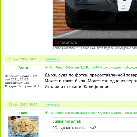
Ferrari Collection №2 Ferrari FXX фото модели, обсуждение back
13 фев 2012, 19:23
Astra
Re: Ferrari Collection №2 Ferrari FXX фото модели, обсужд
Да уж, судя по фотке, предоставленной това
Зарегистрирован:
02
сен 2011, 20:02
Может и такая была. Может это одна из первы
Сообщения:
181
Италия и открытая Калифорния.
Откуда:
Серпухов, М.О.
13 фев 2012, 20:32
Daiv
Re: Ferrari Collection №2 Ferrari FXX фото модели, обсужд
Junior писал(а):
2Daiv,а где косяк нашли?