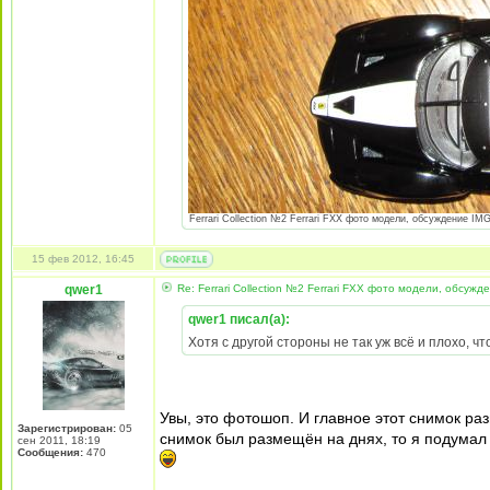
Ferrari Collection №2 Ferrari FXX фото модели, обсуждение IMG
15 фев 2012, 16:45
qwer1
Re: Ferrari Collection №2 Ferrari FXX фото модели, обсужд
qwer1 писал(а):
Хотя с другой стороны не так уж всё и плохо, ч
Увы, это фотошоп. И главное этот снимок ра
Зарегистрирован:
05
снимок был размещён на днях, то я подумал 
сен 2011, 18:19
Сообщения:
470