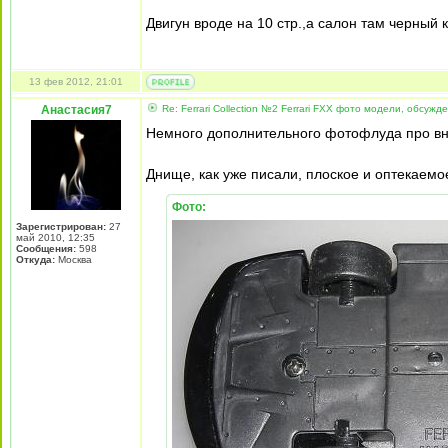
Двигун вроде на 10 стр.,а салон там черный 
13 фев 2012, 21:01
Анастасия7
Re: Ferrari Collection №2 Ferrari FXX фото модели, обсужд
Немного дополнительного фотофлуда про внут
Днище, как уже писали, плоское и оптекаемое
Фото:
Зарегистрирован:
27
май 2010, 12:35
Сообщения:
598
Откуда:
Москва