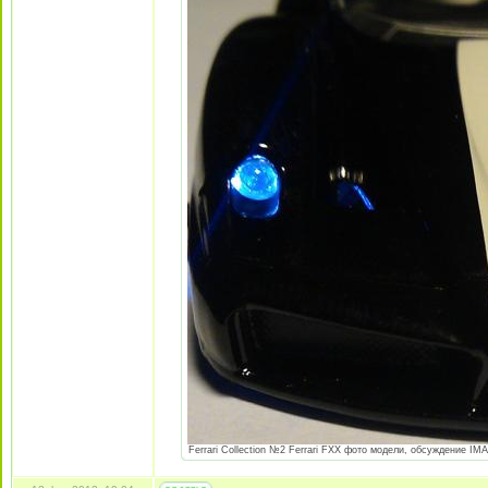
Ferrari Collection №2 Ferrari FXX фото модели, обсуждение IMA