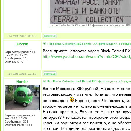
Ferrari Collection №2 Ferrari FXX фото модели, обсуждение DSC
14 фев 2012, 09:01
iurchik
Re: Ferrari Collection №2 Ferrari FXX фото модели, обсужд
Всем привет.Неплохое видео Black Ferrari FX
Зарегистрирован:
14
фев 2012, 12:21
http://www.youtube.com/watch?v=n5ZCR7vJud
Сообщения:
10
Откуда:
С-пб
14 фев 2012, 12:31
Norder
Re: Ferrari Collection №2 Ferrari FXX фото модели, обсужд
Взял в Москве за 390 рублей. На самом деле 
тестовых модели из пяти. Полагал, что первы
не совпадает
Короче, взял. Что сказать, 
втором номере не только вложение-модель и,
Но надо признать, Enzo в тесте выглядит кру
Зарегистрирован:
29
он будет? Что касается прокраски этой модел
янв 2012, 18:08
Сообщения:
363
красным вариантом все понятно, а на обороте
Откуда:
Раменское
зеленой. Вот диски, да, могли бы и сделать с