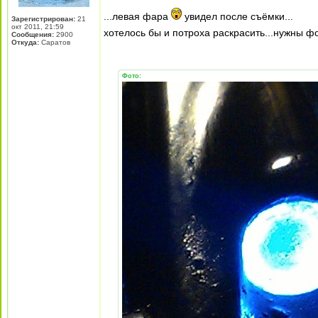
...левая фара
увидел после съёмки...
Зарегистрирован:
21
окт 2011, 21:59
хотелось бы и потроха раскрасить...нужны фо
Сообщения:
2900
Откуда:
Саратов
Фото: