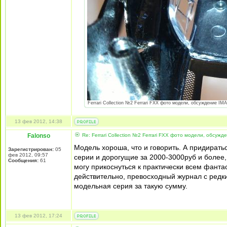
Ferrari Collection №2 Ferrari FXX фото модели, обсуждение IMA
13 фев 2012, 14:38
Falonso
Re: Ferrari Collection №2 Ferrari FXX фото модели, обсужд
Модель хороша, что и говорить. А придиратьс
Зарегистрирован:
05
фев 2012, 09:57
серии и дорогущие за 2000-3000руб и более,
Сообщения:
61
могу прикоснуться к практически всем фантас
действительно, превосходный журнал с редк
модельная серия за такую сумму.
13 фев 2012, 17:24