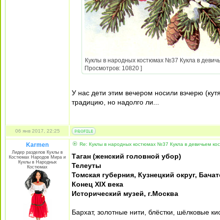
Куклы в народных костюмах №37 Кукла в девичье
Просмотров: 10820 ]
У нас дети этим вечером носили вэчерю (кут
традицию, но надолго ли...
06 янв 2017, 22:25
Karmen
Re: Куклы в народных костюмах №37 Кукла в девичьем ко
Лидер разделов Куклы в
Таган (женский головной убор)
Костюмах Народов Мира и
Куклы в Народных
Телеуты
Костюмах
Томская губерния, Кузнецкий округ, Бача
Конец XIX века
Исторический музей, г.Москва
Бархат, золотные нити, блёстки, шёлковые ки