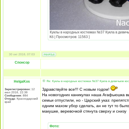
Куклы в народных костюмах №37 Кукла в девичь
Кб | Просмотров: 11563 ]
30 окт 2016, 07:03
Спонсор
HelgaKos
Re: Куклы в народных костюмах №37 Кукла в девичьем ко
Здравствуйте все!!! С новым годом!
Зарегистрирован:
12
июл 2016, 22:36
На новогодних каникулах наша Агафьюшка вы
Сообщения:
884
Откуда:
Краснодарский
семьи отпустили, но - Царский указ: препятс
край
одним махом убор сделать, ан не тут то был
макушке, веревочкой стянута сверху и снизу
Фото: