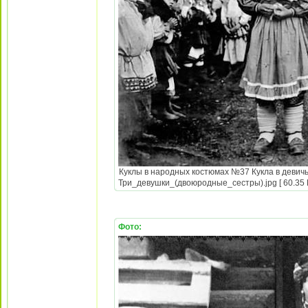
Куклы в народных костюмах №37 Кукла в девичь
Три_девушки_(двоюродные_сестры).jpg [ 60.35 К
Фото: