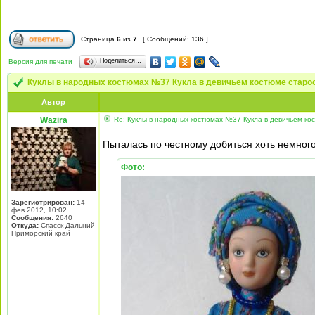
Страница
6
из
7
[ Сообщений: 136 ]
Поделиться…
Версия для печати
Куклы в народных костюмах №37 Кукла в девичьем костюме старо
Автор
Wazira
Re: Куклы в народных костюмах №37 Кукла в девичьем ко
Пыталась по честному добиться хоть немног
Фото:
Зарегистрирован:
14
фев 2012, 10:02
Сообщения:
2640
Откуда:
Спасск-Дальний
Приморский край