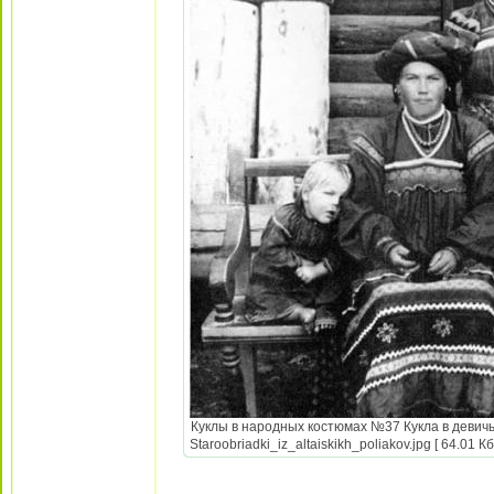
Куклы в народных костюмах №37 Кукла в девич
Staroobriadki_iz_altaiskikh_poliakov.jpg [ 64.01 К