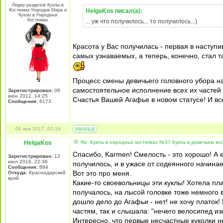
Лидер разделов Куклы в
Костюмах Народов Мира и
HelgaKos писал(а):
Куклы в Народных
Костюмах
... уж что получилось... то получилось...)
Красота у Вас получилась - первая в наступи
самых узнаваемых, а теперь, конечно, стал 
Процесс смены девичьего головного убора на
самостоятельное исполнение всех их частей 
Зарегистрирован:
06
июн 2012, 14:25
Счастья Вашей Агафье в новом статусе! И все
Сообщения:
6173
06 янв 2017, 02:16
HelgaKos
Re: Куклы в народных костюмах №37 Кукла в девичьем ко
Спасибо, Karmen! Смелость - это хорошо! А е
Зарегистрирован:
12
июл 2016, 22:36
получилось, и в ужасе от содеянного начинае
Сообщения:
884
Вот это про меня.
Откуда:
Краснодарский
край
Какие-то своевольницы эти куклы! Хотела пла
получалось, на лысой головке тоже немного 
дошло дело до Агафьи - нет! не хочу платок
частям, так и слышала: "нечего велосипед из
Интересно, что первые несчастные куколки н