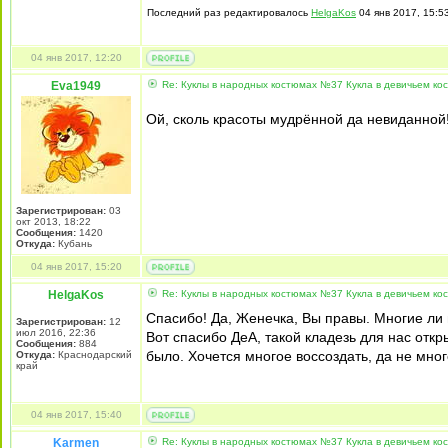
Последний раз редактировалось
HelgaKos
04 янв 2017, 15:53
04 янв 2017, 12:20
Eva1949
Re: Куклы в народных костюмах №37 Кукла в девичьем ко
Ой, сколь красоты мудрённой да невиданной!
Зарегистрирован:
03
окт 2013, 18:22
Сообщения:
1420
Откуда:
Кубань
04 янв 2017, 15:20
HelgaKos
Re: Куклы в народных костюмах №37 Кукла в девичьем ко
Спасибо! Да, Женечка, Вы правы. Многие ли 
Зарегистрирован:
12
июл 2016, 22:36
Вот спасибо ДеА, такой кладезь для нас отк
Сообщения:
884
было. Хочется многое воссоздать, да не мно
Откуда:
Краснодарский
край
04 янв 2017, 15:40
Karmen
Re: Куклы в народных костюмах №37 Кукла в девичьем ко