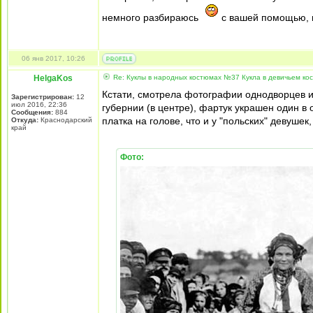
немного разбираюсь
с вашей помощью, в
06 янв 2017, 10:26
HelgaKos
Re: Куклы в народных костюмах №37 Кукла в девичьем ко
Кстати, смотрела фотографии однодворцев и 
Зарегистрирован:
12
июл 2016, 22:36
губернии (в центре), фартук украшен один в о
Сообщения:
884
платка на голове, что и у "польских" девуше
Откуда:
Краснодарский
край
Фото: