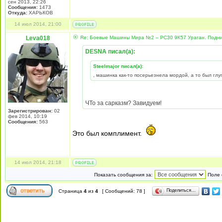
сен 2013, 22:26
Сообщения:
1473
Откуда:
ХАРЬКОВ
14 июл 2014, 21:00
Leva018
Re: Боевые Машины Мира №2 – РС30 9К57 Ураган. Подни
DESNA писал(а):
Steelmajor писал(а):
, машинка как-то посерьезнела мордой, а то был глу
ЧТо за сарказм? Завидуем!
Зарегистрирован:
02
фев 2014, 10:19
Сообщения:
563
Это был комплимент.
14 июл 2014, 21:18
Показать сообщения за:
Поле 
Поделиться…
Страница
4
из
4
[ Сообщений: 78 ]