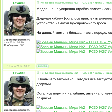
Leva018
Re: Боевые Машины Мира №2 – РС30 9К57 Ураган. Подни
Медленно но уверенно стройка ползет к лог
Доделал кабину (осталось приклеить антенны
устройство намотки буксировочного троса.
На данный момент бóльшая часть переделок 
Зарегистрирован:
02
фев 2014, 10:19
Сообщения:
563
11 июл 2014, 18:21
Leva018
Re: Боевые Машины Мира №2 – РС30 9К57 Ураган. Подни
С большего закончено. Сегодня все загрунт
дверями.
Остались поручни на кабине, антенна, огнет
покраска.
Зарегистрирован:
02