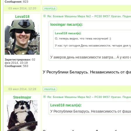
Сообщения:
823
03 июл 2014, 12:20
Leva018
Re: Боевые Машины Мира №2 – РС30 9К57 Ураган. Подни
loosingar писал(а):
Leva018 писал(а):
О, теперь видно, что тема нескучная! :)
У нас тут сегодня День независимости, четыре дня г
У амеров день независимости завтра... А у кого
Зарегистрирован:
02
фев 2014, 10:19
Сообщения:
563
У Республики Беларусь. Независимость от фа
03 июл 2014, 12:28
Steelmajor
Re: Боевые Машины Мира №2 – РС30 9К57 Ураган. Подни
Leva018 писал(а):
У Республики Беларусь. Независимость от фаши