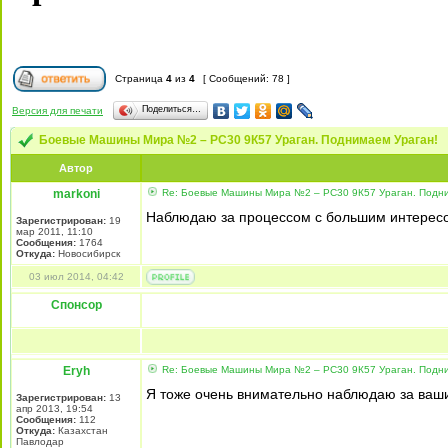
Страница
4
из
4
[ Сообщений: 78 ]
Поделиться…
Версия для печати
Боевые Машины Мира №2 – РС30 9К57 Ураган. Поднимаем Ураган!
Автор
markoni
Re: Боевые Машины Мира №2 – РС30 9К57 Ураган. Подни
Наблюдаю за процессом с большим интересо
Зарегистрирован:
19
мар 2011, 11:10
Сообщения:
1764
Откуда:
Новосибирск
03 июл 2014, 04:42
Спонсор
Eryh
Re: Боевые Машины Мира №2 – РС30 9К57 Ураган. Подни
Я тоже очень внимательно наблюдаю за ваши
Зарегистрирован:
13
апр 2013, 19:54
Сообщения:
112
Откуда:
Казахстан
Павлодар