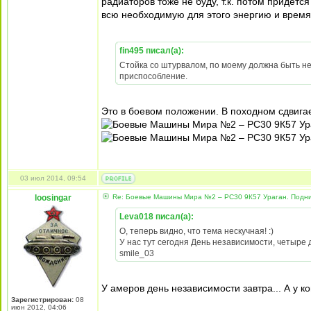
радиаторов тоже не буду, т.к. потом придет
всю необходимую для этого энергию и время 
fin495 писал(а):
Стойка со штурвалом, по моему должна быть не
приспособление.
Это в боевом положении. В походном сдвигае
03 июл 2014, 09:54
loosingar
Re: Боевые Машины Мира №2 – РС30 9К57 Ураган. Подни
Leva018 писал(а):
О, теперь видно, что тема нескучная! :)
У нас тут сегодня День независимости, четыре д
smile_03
У амеров день независимости завтра... А у ко
Зарегистрирован:
08
июн 2012, 04:06