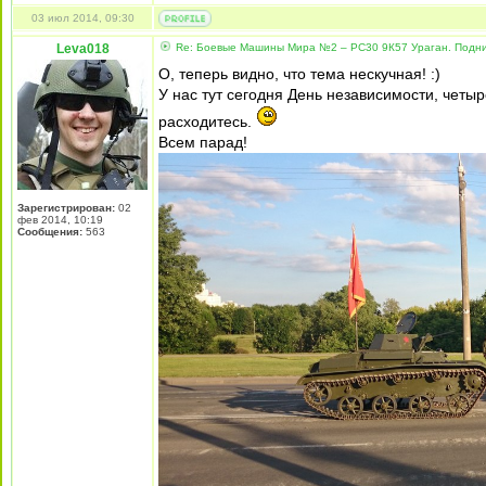
03 июл 2014, 09:30
Leva018
Re: Боевые Машины Мира №2 – РС30 9К57 Ураган. Подни
О, теперь видно, что тема нескучная! :)
У нас тут сегодня День независимости, четыр
расходитесь.
Всем парад!
Зарегистрирован:
02
фев 2014, 10:19
Сообщения:
563