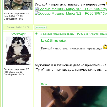
Иголкой напротыкал пивжесть и перевернул
Зарегистрирован:
02
фев 2014, 10:19
Сообщения:
563
09 июл 2014, 21:09
Steelmajor
Re: Боевые Машины Мира №2 – РС30 9К57 Ураган. Подни
Leva018 писал(а):
Иголкой напротыкал пивжесть и перевернул
Мужчина! А я тут новый девайс прикупил - 
"Тучи", антенных вводов, конических пламягас
Зарегистрирован:
17
июн 2011, 11:19
Сообщения:
3464
Фото: