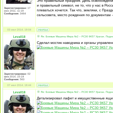
Это правильный праздник. День освобождени
и правильный символ, не то, что у нас в Рос
Зарегистрирован:
17
плеваться хочется. Так что, земляки, с Праз
июн 2011, 11:19
Сообщения:
3464
сельсовета, место рождения по документам -
03 июл 2014, 19:04
Leva018
Re: Боевые Машины Мира №2 – РС30 9К57 Ураган. Подни
Сделал мостик наводчика и органы управлен
Зарегистрирован:
02
фев 2014, 10:19
Сообщения:
563
07 июл 2014, 18:44
Leva018
Re: Боевые Машины Мира №2 – РС30 9К57 Ураган. Подни
Детализировал лафет и имущественные ящи