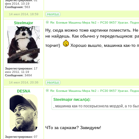
Зарегистрирован:
02
фев 2014, 10:19
Сообщения:
563
14 июл 2014, 18:59
Steelmajor
Re: Боевые Машины Мира №2 – РС30 9К57 Ураган. Подни
Ну, сюда можно тоже картинки поместить. Не 
не найдешь. Как обычно у передельщиков: раб
торчит)
Хорошо вышло, машинка как-то п
Зарегистрирован:
17
июн 2011, 11:19
Сообщения:
3464
14 июл 2014, 20:36
DESNA
Re: Боевые Машины Мира №2 – РС30 9К57 Ураган. Подни
Steelmajor писал(а):
, машинка как-то посерьезнела мордой, а то бы
ЧТо за сарказм? Завидуем!
Зарегистрирован:
07